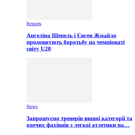
Reports
Ангеліна Шепель і Євген Жмайло
продовжують боротьбу на чемпіонаті
світу U20
News
Запрошуємо тренерів вищої категорії та
охочих фахівців з легкої атлетики на…