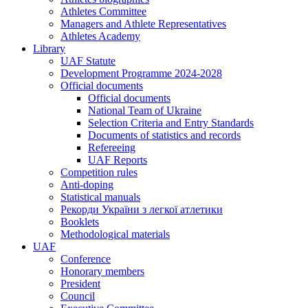
Athletes Committee
Managers and Athlete Representatives
Athletes Academy
Library
UAF Statute
Development Programme 2024-2028
Official documents
Official documents
National Team of Ukraine
Selection Criteria and Entry Standards
Documents of statistics and records
Refereeing
UAF Reports
Competition rules
Anti-doping
Statistical manuals
Рекорди України з легкої атлетики
Booklets
Methodological materials
UAF
Conference
Honorary members
President
Council