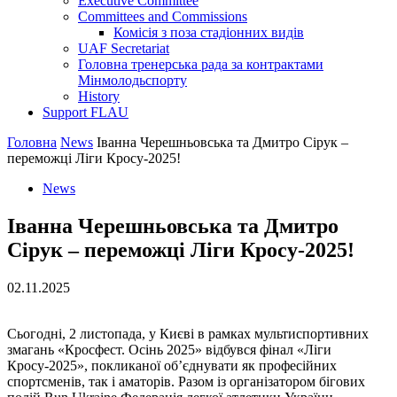
Executive Committee
Committees and Commissions
Комісія з поза стадіонних видів
UAF Secretariat
Головна тренерська рада за контрактами
Мінмолодьспорту
History
Support FLAU
Головна
News
Іванна Черешньовська та Дмитро Сірук –
переможці Ліги Кросу-2025!
News
Іванна Черешньовська та Дмитро
Сірук – переможці Ліги Кросу-2025!
02.11.2025
Сьогодні, 2 листопада, у Києві в рамках мультиспортивних
змагань «Кросфест. Осінь 2025» відбувся фінал «Ліги
Кросу-2025», покликаної обʼєднувати як професійних
спортсменів, так і аматорів. Разом із організатором бігових