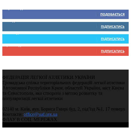
Ми у соціальних мережах
15,104
Підписників
ПОДОБАЄТЬСЯ
0
Підписників
ПІДПИСАТИСЬ
234
Підписників
ПІДПИСАТИСЬ
9,370
Підписників
ПІДПИСАТИСЬ
ФЕДЕРАЦІЯ ЛЕГКОЇ АТЛЕТИКИ УКРАЇНИ
Громадська спілка територіальних федерацій легкої атлетики
Автономної Республіки Крим, областей України, міст Києва
та Севастополя, яка створена з метою розвитку та
популяризації легкої атлетики
02140 м. Київ, вул. Бориса Гмирі буд. 2, під’їзд №1, 17 поверх
Контакти:
office@uaf.org.ua
ФЛАУ В СОЦ. МЕРЕЖАХ
© 2004-2026, Ukrainian Athletics Federation