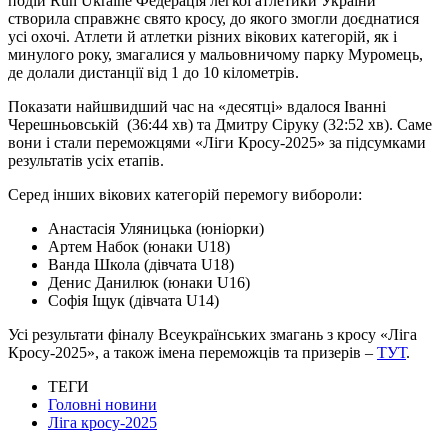
подій Run Ukraine Федерація легкої атлетики України
створила справжнє свято кросу, до якого змогли доєднатися
усі охочі.
Атлети й атлетки різних вікових категорій, як і
минулого року, змагалися у мальовничому парку Муромець,
де долали дистанції від 1 до 10 кілометрів.
Показати найшвидший час на «десятці» вдалося Іванні
Черешньовській
(36:44 хв) та Дмитру Сіруку (32:52 хв). Саме
вони і стали переможцями «Ліги Кросу-2025» за підсумками
результатів усіх етапів.
Серед інших вікових категорій перемогу вибороли:
Анастасія Уляницька (юніорки)
Артем Набок (юнаки U18)
Ванда Школа (дівчата U18)
Денис Данилюк (юнаки U16)
Софія Іщук (дівчата U14)
Усі результати фіналу Всеукраїнських змагань з кросу «Ліга
Кросу-2025», а також імена переможців та призерів –
ТУТ
.
ТЕГИ
Головні новини
Ліга кросу-2025