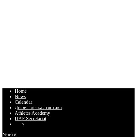
Home
News
Calendar
Дитяча легка атлетика
Athletes Academy
UAF Secretariat
Увійти