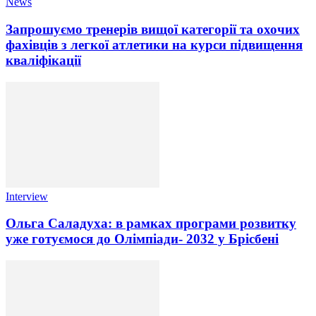
News
Запрошуємо тренерів вищої категорії та охочих
фахівців з легкої атлетики на курси підвищення
кваліфікації
Interview
Ольга Саладуха: в рамках програми розвитку
уже готуємося до Олімпіади- 2032 у Брісбені