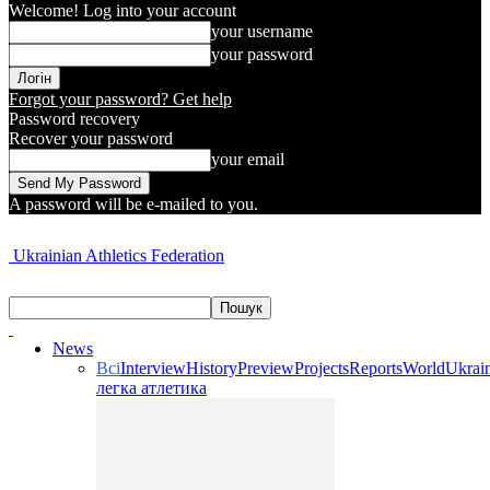
Welcome! Log into your account
your username
your password
Forgot your password? Get help
Password recovery
Recover your password
your email
A password will be e-mailed to you.
Ukrainian Athletics Federation
News
Всі
Interview
History
Preview
Projects
Reports
World
Ukrai
легка атлетика