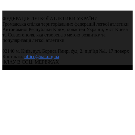
ФЕДЕРАЦІЯ ЛЕГКОЇ АТЛЕТИКИ УКРАЇНИ
Громадська спілка територіальних федерацій легкої атлетики
Автономної Республіки Крим, областей України, міст Києва
та Севастополя, яка створена з метою розвитку та
популяризації легкої атлетики
02140 м. Київ, вул. Бориса Гмирі буд. 2, під’їзд №1, 17 поверх
Контакти:
office@uaf.org.ua
ФЛАУ В СОЦ. МЕРЕЖАХ
© 2004-2026, Ukrainian Athletics Federation