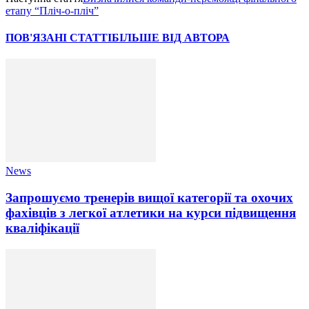
етапу “Пліч-о-пліч”
ПОВ'ЯЗАНІ СТАТТІ
БІЛЬШЕ ВІД АВТОРА
News
Запрошуємо тренерів вищої категорії та охочих
фахівців з легкої атлетики на курси підвищення
кваліфікації