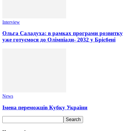
Interview
Ольга Саладуха: в рамках програми розвитку
уже готуємося до Олімпіади- 2032 у Брісбені
News
Імена переможців Кубку України