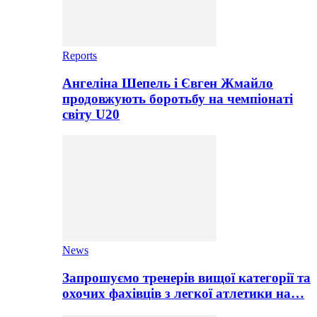
Reports
Ангеліна Шепель і Євген Жмайло
продовжують боротьбу на чемпіонаті
світу U20
News
Запрошуємо тренерів вищої категорії та
охочих фахівців з легкої атлетики на…