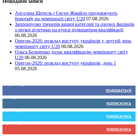
Нещодавні записи
Ангеліна Шепель і Євген Жмайло продовжують
боротьбу на чемпіонаті світу U20
07.08.2026
Запрошуємо тренерів вищої категорії та охочих фахівців
з легкої атлетики на курси підвищення кваліфікації
06.08.2026
Орегон-2026: розклад виступу українців у другий день
чемпіонату світу U20
06.08.2026
Ольга Бельченко долає кваліфікацію чемпіонату світу
U20
06.08.2026
Орегон-2026: розклад виступу українців, день 1
05.08.2026
Ми у соціальних мережах
15,104
Підписників
ПОДОБАЄТЬСЯ
0
Підписників
ПІДПИСАТИСЬ
234
Підписників
ПІДПИСАТИСЬ
9,370
Підписників
ПІДПИСАТИСЬ