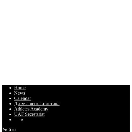
Home
News
Calendar
Дитяча легка атлетика
Athletes Academy
UAF Secretariat
Увійти