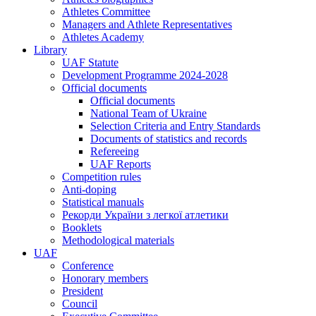
Athletes Committee
Managers and Athlete Representatives
Athletes Academy
Library
UAF Statute
Development Programme 2024-2028
Official documents
Official documents
National Team of Ukraine
Selection Criteria and Entry Standards
Documents of statistics and records
Refereeing
UAF Reports
Competition rules
Anti-doping
Statistical manuals
Рекорди України з легкої атлетики
Booklets
Methodological materials
UAF
Conference
Honorary members
President
Council