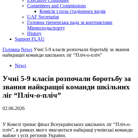
Executive Committee
Committees and Commissions
Комісія з поза стадіонних видів
UAF Secretariat
Головна тренерська рада за контрактами
Мінмолодьспорту
History
Support FLAU
Головна
News
Учні 5-9 класів розпочали боротьбу за звання
найкращої команди шкільних ліг “Пліч-о-пліч”
News
Учні 5-9 класів розпочали боротьбу за
звання найкращої команди шкільних
ліг “Пліч-о-пліч”
02.06.2026
У Ковелі триває фінал Всеукраїнських шкільних ліг “Пліч-о-
пліч”, в рамках якого змагаються найкращі учнівські команди
майже з усіх регіонів України.