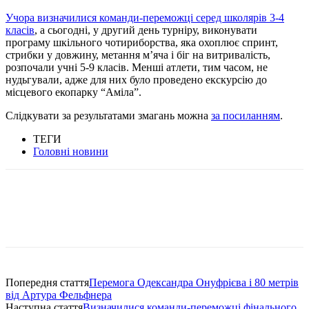
Учора визначилися команди-переможці серед школярів 3-4
класів
, а сьогодні, у другий день турніру, виконувати
програму шкільного чотириборства, яка охоплює спринт,
стрибки у довжину, метання мʼяча і біг на витривалість,
розпочали учні 5-9 класів. Менші атлети, тим часом, не
нудьгували, адже для них було проведено екскурсію до
місцевого екопарку “Аміла”.
Слідкувати за результатами змагань можна
за посиланням
.
ТЕГИ
Головні новини
Попередня стаття
Перемога Одександра Онуфрієва і 80 метрів
від Артура Фельфнера
Наступна стаття
Визначилися команди-переможці фінального