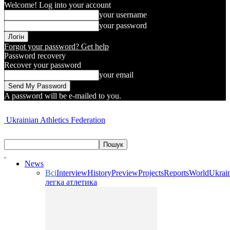
Welcome! Log into your account
your username
your password
Forgot your password? Get help
Password recovery
Recover your password
your email
A password will be e-mailed to you.
Ukrainian Athletics Federation
News
Всі
Interview
History
Preview
Projects
Reports
World
Ukrai
легка атлетика