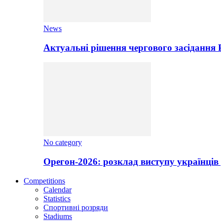
News
Актуальні рішення чергового засідання
No category
Орегон-2026: розклад виступу українців 
Competitions
Calendar
Statistics
Спортивні розряди
Stadiums