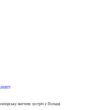
спорту
юніорську матчеву зустріч у Польщі