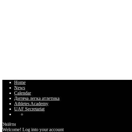
Home
News
Calendar
Дитяча легка атлетика
Athletes Academy
UAF Secretariat
Увійти
Welcome! Log into your account