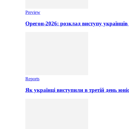
Preview
Орегон-2026: розклад виступу українців 
Reports
Як українці виступили в третій день юні