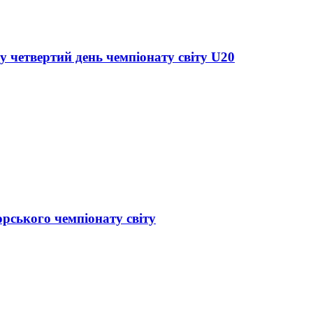
у четвертий день чемпіонату світу U20
орського чемпіонату світу