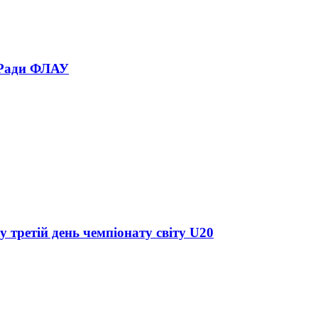
 Ради ФЛАУ
у третій день чемпіонату світу U20