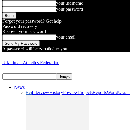
your username
your password
Forgot your password? Get help
Password recovery
Recover your password
your email
A password will be e-mailed to you.
Ukrainian Athletics Federation
News
Всі
Interview
History
Preview
Projects
Reports
World
Ukrai