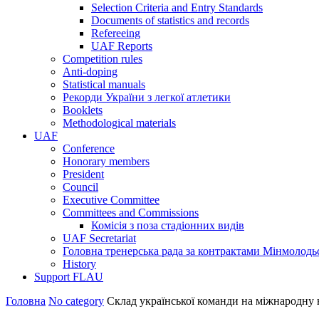
Selection Criteria and Entry Standards
Documents of statistics and records
Refereeing
UAF Reports
Competition rules
Anti-doping
Statistical manuals
Рекорди України з легкої атлетики
Booklets
Methodological materials
UAF
Conference
Honorary members
President
Council
Executive Committee
Committees and Commissions
Комісія з поза стадіонних видів
UAF Secretariat
Головна тренерська рада за контрактами Мінмолодь
History
Support FLAU
Головна
No category
Склад української команди на міжнародну 