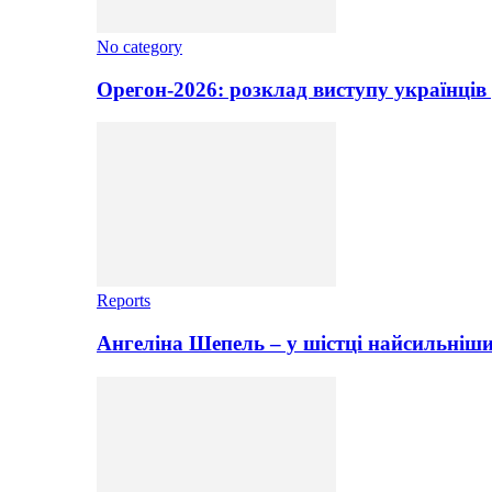
No category
Орегон-2026: розклад виступу українців 
Reports
Ангеліна Шепель – у шістці найсильніши