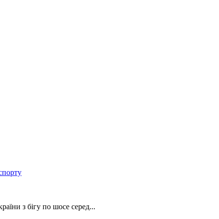
спорту
аїни з бігу по шосе серед...