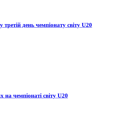
у третій день чемпіонату світу U20
х на чемпіонаті світу U20