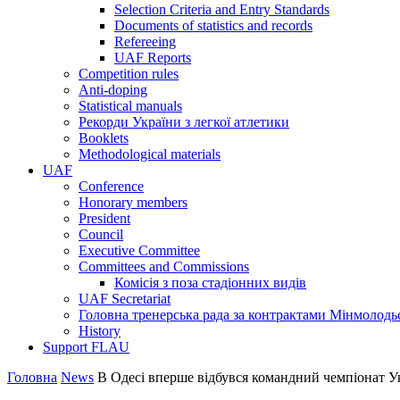
Selection Criteria and Entry Standards
Documents of statistics and records
Refereeing
UAF Reports
Competition rules
Anti-doping
Statistical manuals
Рекорди України з легкої атлетики
Booklets
Methodological materials
UAF
Conference
Honorary members
President
Council
Executive Committee
Committees and Commissions
Комісія з поза стадіонних видів
UAF Secretariat
Головна тренерська рада за контрактами Мінмолодь
History
Support FLAU
Головна
News
В Одесі вперше відбувся командний чемпіонат Укр