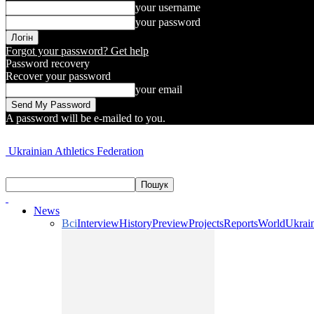
your username
your password
Forgot your password? Get help
Password recovery
Recover your password
your email
A password will be e-mailed to you.
Ukrainian Athletics Federation
News
Всі
Interview
History
Preview
Projects
Reports
World
Ukrai