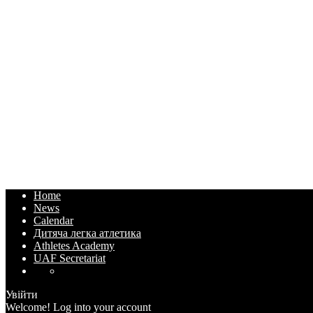
Home
News
Calendar
Дитяча легка атлетика
Athletes Academy
UAF Secretariat
Увійти
Welcome! Log into your account