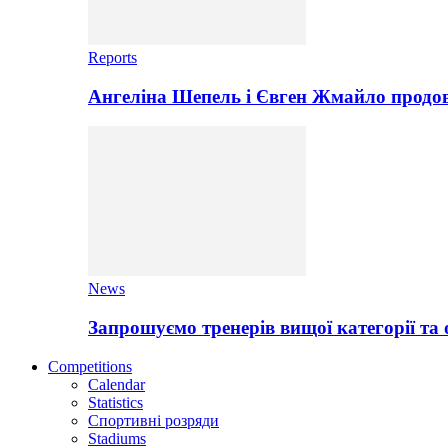
Reports
Ангеліна Шепель і Євген Жмайло продов
News
Запрошуємо тренерів вищої категорії та 
Competitions
Calendar
Statistics
Спортивні розряди
Stadiums