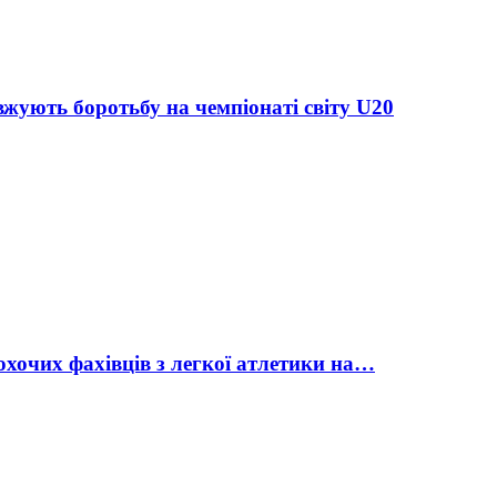
жують боротьбу на чемпіонаті світу U20
охочих фахівців з легкої атлетики на…