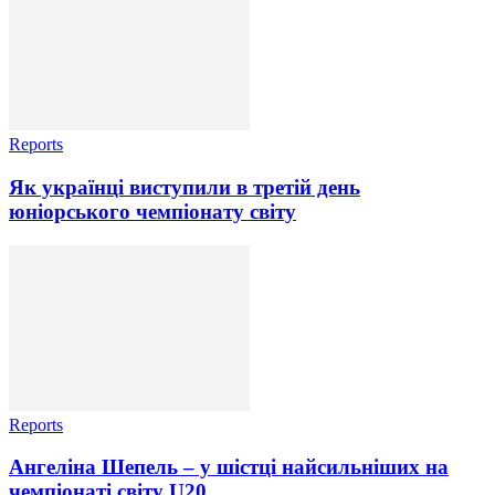
Reports
Як українці виступили в третій день
юніорського чемпіонату світу
Reports
Ангеліна Шепель – у шістці найсильніших на
чемпіонаті світу U20