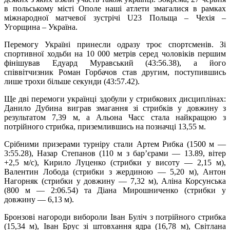
в польському місті Ополе наші атлети змагалися в рамках
міжнародної матчевої зустрічі U23 Польща – Чехія –
Угорщина – Україна.
Перемогу Україні принесли одразу троє спортсменів. Зі
спортивної ходьби на 10 000 метрів серед чоловіків першим
фінішував Едуард Муравський (43:56.38), а його
співвітчизник Роман Горбачов став другим, поступившись
лише трохи більше секунди (43:57.42).
Ще дві перемоги українці здобули у стрибкових дисциплінах:
Данило Дубина виграв змагання зі стрибків у довжину з
результатом 7,39 м, а Альона Часс стала найкращою з
потрійного стрибка, приземлившись на позначці 13,55 м.
Срібними призерами турніру стали Артем Рибка (1500 м —
3:55.28), Назар Степанов (110 м з бар’єрами — 13.89, вітер
+2,5 м/с), Кирило Луценко (стрибки у висоту — 2,15 м),
Валентин Лобода (стрибки з жердиною — 5,20 м), Антон
Нагорняк (стрибки у довжину — 7,32 м), Аліна Корсунська
(800 м — 2:06.54) та Діана Мирошниченко (стрибки у
довжину — 6,13 м).
Бронзові нагороди вибороли Іван Буліч з потрійного стрибка
(15,34 м), Іван Брус зі штовхання ядра (16,78 м), Світлана