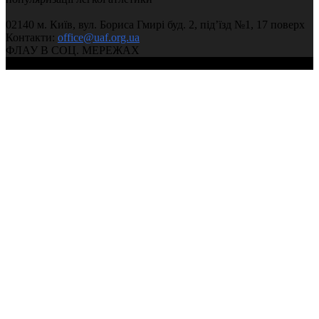
02140 м. Київ, вул. Бориса Гмирі буд. 2, під’їзд №1, 17 поверх
Контакти:
office@uaf.org.ua
ФЛАУ В СОЦ. МЕРЕЖАХ
© 2004-2026, Ukrainian Athletics Federation