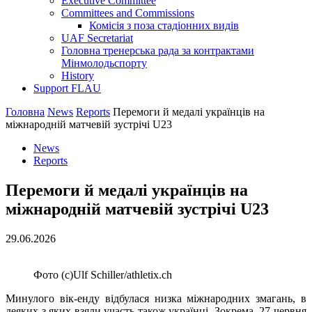
Executive Committee
Committees and Commissions
Комісія з поза стадіонних видів
UAF Secretariat
Головна тренерська рада за контрактами
Мінмолодьспорту
History
Support FLAU
Головна
News
Reports
Перемоги й медалі українців на
міжнародній матчевій зустрічі U23
News
Reports
Перемоги й медалі українців на
міжнародній матчевій зустрічі U23
29.06.2026
Фото (с)Ulf Schiller/athletix.ch
Минулого вік-енду відбулася низка міжнародних змагань, в
деяких з яких взяли участь також українці. Зокрема, 27 червня