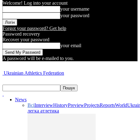
Welcome! Log into your account
your username
your password
Forgot your password? Get help
Password recovery
Recover your password
your email
A password will be e-mailed to you.
Ukrainian Athletics Federation
News
Всі
Interview
History
Preview
Projects
Reports
World
Ukrai
легка атлетика