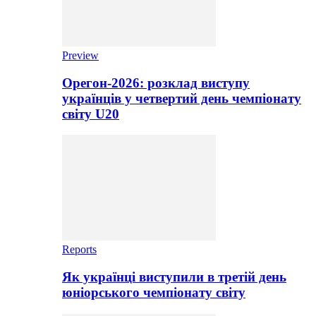
Preview
Орегон-2026: розклад виступу
українців у четвертий день чемпіонату
світу U20
Reports
Як українці виступили в третій день
юніорського чемпіонату світу