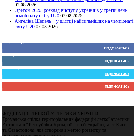
07.08.2026
Орегон-2026: розклад виступу українців у третій день
чемпіонату світу U20
07.08.2026
Ангеліна Шепель – у шістці найсильніших на чемпіонаті
світу U20
07.08.2026
Ми у соціальних мережах
15,104
Підписників
ПОДОБАЄТЬСЯ
0
Підписників
ПІДПИСАТИСЬ
234
Підписників
ПІДПИСАТИСЬ
9,370
Підписників
ПІДПИСАТИСЬ
ФЕДЕРАЦІЯ ЛЕГКОЇ АТЛЕТИКИ УКРАЇНИ
Громадська спілка територіальних федерацій легкої атлетики
Автономної Республіки Крим, областей України, міст Києва
та Севастополя, яка створена з метою розвитку та
популяризації легкої атлетики