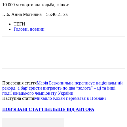
10 000 м спортивна ходьба, жінки:
…6. Анна Могиліна – 55:46.21 хв
ТЕГИ
Головні новини
Попередня стаття
Марія Безкопильна переписує національний
рекорд, а барʼєристи виграють по два “золота” – ці та інші
події юнацького чемпіонату України
Наступна стаття
Михайло Кохан перемагає в Познані
ПОВ'ЯЗАНІ СТАТТІ
БІЛЬШЕ ВІД АВТОРА