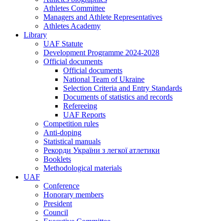
Athletes Committee
Managers and Athlete Representatives
Athletes Academy
Library
UAF Statute
Development Programme 2024-2028
Official documents
Official documents
National Team of Ukraine
Selection Criteria and Entry Standards
Documents of statistics and records
Refereeing
UAF Reports
Competition rules
Anti-doping
Statistical manuals
Рекорди України з легкої атлетики
Booklets
Methodological materials
UAF
Conference
Honorary members
President
Council