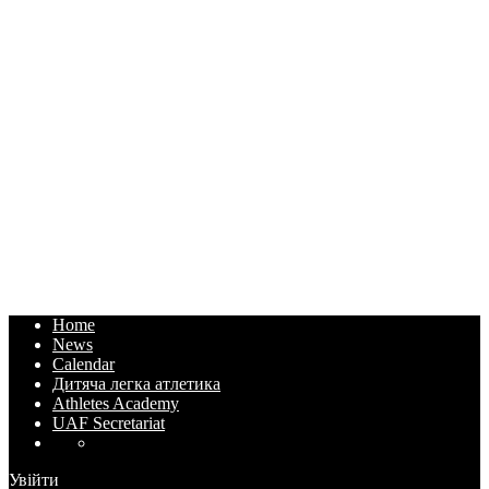
Home
News
Calendar
Дитяча легка атлетика
Athletes Academy
UAF Secretariat
Увійти