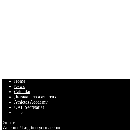
Home
News
Calendar
Дитяча легка атлетика
Athletes Academy
UAF Secretariat
Увійти
Welcome! Log into your account