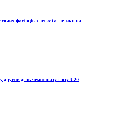
охочих фахівців з легкої атлетики на…
у другий день чемпіонату світу U20