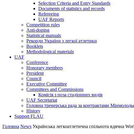
Selection Criteria and Entry Standards
Documents of statistics and records
Refereeing
UAF Reports
Competition rules
Anti-doping
Statistical manuals
Рекорди України з легкої атлетики
Booklets
Methodological materials
UAF
Conference
Honorary members
President
Council
Executive Committee
Committees and Commissions
Комісія з поза стадіонних видів
UAF Secretariat
Головна тренерська рада за контрактами Мінмолодь
History
Support FLAU
Головна
News
Українська легкоатлетична спільнота вдячна Worl