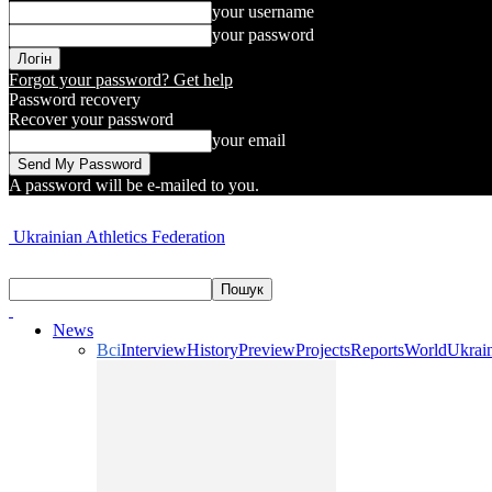
your username
your password
Forgot your password? Get help
Password recovery
Recover your password
your email
A password will be e-mailed to you.
Ukrainian Athletics Federation
News
Всі
Interview
History
Preview
Projects
Reports
World
Ukrai