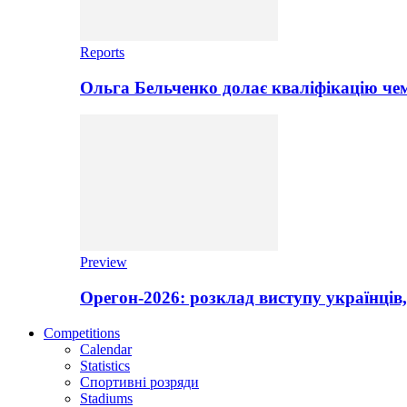
Reports
Ольга Бельченко долає кваліфікацію чем
Preview
Орегон-2026: розклад виступу українців,
Competitions
Calendar
Statistics
Спортивні розряди
Stadiums