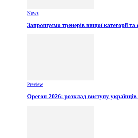
News
Запрошуємо тренерів вищої категорії та 
Preview
Орегон-2026: розклад виступу українців 