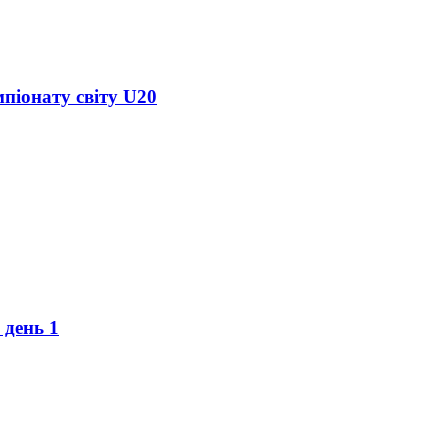
піонату світу U20
 день 1