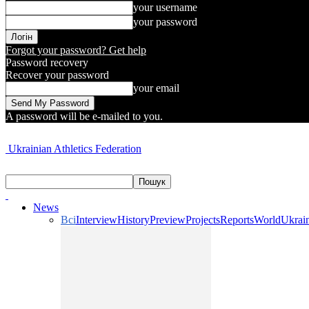
your username
your password
Forgot your password? Get help
Password recovery
Recover your password
your email
A password will be e-mailed to you.
Ukrainian Athletics Federation
News
Всі
Interview
History
Preview
Projects
Reports
World
Ukrai