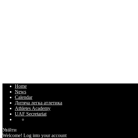
Home
News
Calendar
Дитяча легка атлетика
Athletes Academy
UAF Secretariat
Увійти
Welcome! Log into your account