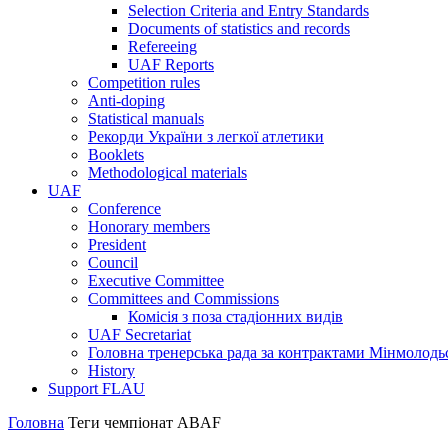
Selection Criteria and Entry Standards
Documents of statistics and records
Refereeing
UAF Reports
Competition rules
Anti-doping
Statistical manuals
Рекорди України з легкої атлетики
Booklets
Methodological materials
UAF
Conference
Honorary members
President
Council
Executive Committee
Committees and Commissions
Комісія з поза стадіонних видів
UAF Secretariat
Головна тренерська рада за контрактами Мінмолодь
History
Support FLAU
Головна
Теги
чемпіонат ABAF