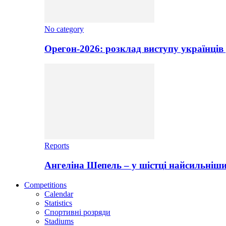
No category
Орегон-2026: розклад виступу українців 
Reports
Ангеліна Шепель – у шістці найсильніши
Competitions
Calendar
Statistics
Спортивні розряди
Stadiums