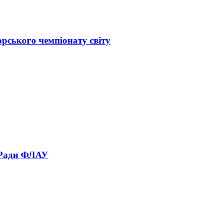
орського чемпіонату світу
 Ради ФЛАУ