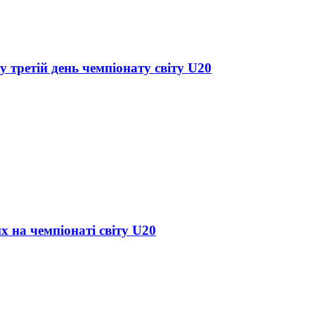
у третій день чемпіонату світу U20
х на чемпіонаті світу U20