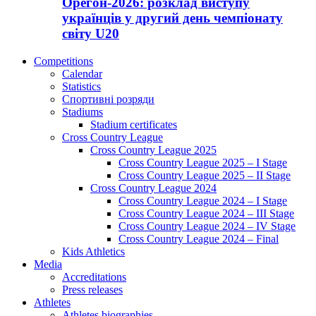
Орегон-2026: розклад виступу
українців у другий день чемпіонату
світу U20
Competitions
Calendar
Statistics
Спортивні розряди
Stadiums
Stadium certificates
Cross Country League
Cross Country League 2025
Cross Country League 2025 – I Stage
Cross Country League 2025 – II Stage
Cross Country League 2024
Cross Country League 2024 – I Stage
Cross Country League 2024 – III Stage
Cross Country League 2024 – IV Stage
Cross Country League 2024 – Final
Kids Athletics
Media
Accreditations
Press releases
Athletes
Athletes biographies