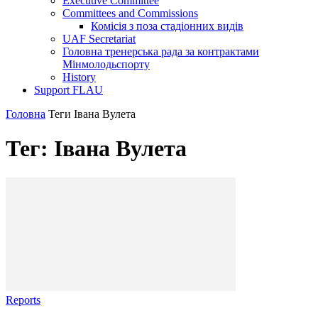
Executive Committee
Committees and Commissions
Комісія з поза стадіонних видів
UAF Secretariat
Головна тренерська рада за контрактами
Мінмолодьспорту
History
Support FLAU
Головна
Теги
Івана Вулета
Тег: Івана Вулета
Reports