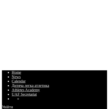
Home
News
Calendar
Дитяча легка атлетика
Athletes Academy
UAF Secretariat
Увійти