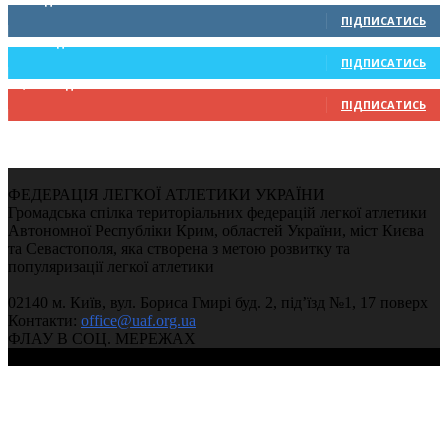
0
Підписників
ПІДПИСАТИСЬ
234
Підписників
ПІДПИСАТИСЬ
9,370
Підписників
ПІДПИСАТИСЬ
ФЕДЕРАЦІЯ ЛЕГКОЇ АТЛЕТИКИ УКРАЇНИ
Громадська спілка територіальних федерацій легкої атлетики
Автономної Республіки Крим, областей України, міст Києва
та Севастополя, яка створена з метою розвитку та
популяризації легкої атлетики
02140 м. Київ, вул. Бориса Гмирі буд. 2, під’їзд №1, 17 поверх
Контакти:
office@uaf.org.ua
ФЛАУ В СОЦ. МЕРЕЖАХ
© 2004-2026, Ukrainian Athletics Federation