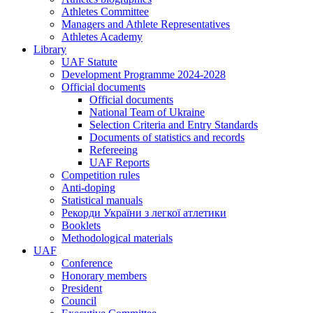
Athletes Committee
Managers and Athlete Representatives
Athletes Academy
Library
UAF Statute
Development Programme 2024-2028
Official documents
Official documents
National Team of Ukraine
Selection Criteria and Entry Standards
Documents of statistics and records
Refereeing
UAF Reports
Competition rules
Anti-doping
Statistical manuals
Рекорди України з легкої атлетики
Booklets
Methodological materials
UAF
Conference
Honorary members
President
Council