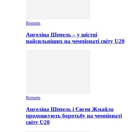
Reports
Ангеліна Шепель – у шістці
найсильніших на чемпіонаті світу U20
Reports
Ангеліна Шепель і Євген Жмайло
продовжують боротьбу на чемпіонаті
світу U20