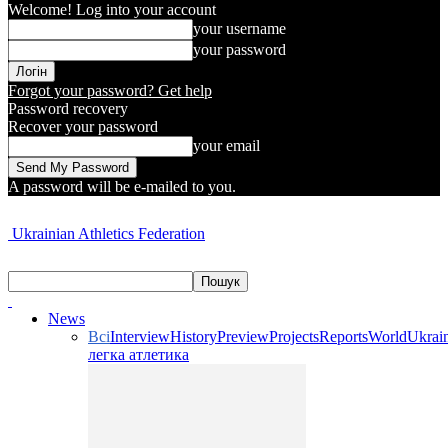
Welcome! Log into your account
your username
your password
Forgot your password? Get help
Password recovery
Recover your password
your email
A password will be e-mailed to you.
Ukrainian Athletics Federation
News
Всі
Interview
History
Preview
Projects
Reports
World
Ukrai
легка атлетика