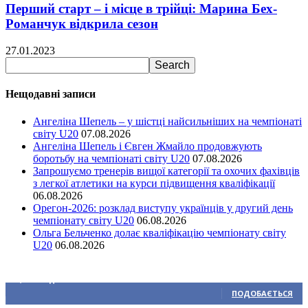
Перший старт – і місце в трійці: Марина Бех-
Романчук відкрила сезон
27.01.2023
Нещодавні записи
Ангеліна Шепель – у шістці найсильніших на чемпіонаті
світу U20
07.08.2026
Ангеліна Шепель і Євген Жмайло продовжують
боротьбу на чемпіонаті світу U20
07.08.2026
Запрошуємо тренерів вищої категорії та охочих фахівців
з легкої атлетики на курси підвищення кваліфікації
06.08.2026
Орегон-2026: розклад виступу українців у другий день
чемпіонату світу U20
06.08.2026
Ольга Бельченко долає кваліфікацію чемпіонату світу
U20
06.08.2026
Ми у соціальних мережах
15,104
Підписників
ПОДОБАЄТЬСЯ