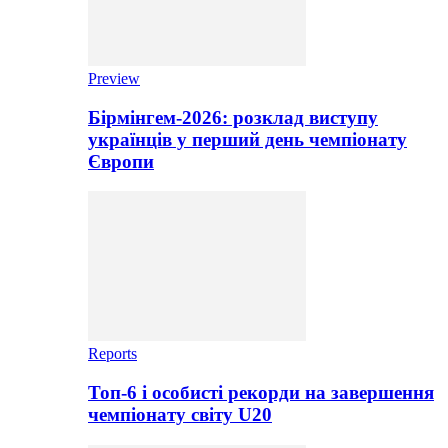
Preview
Бірмінгем-2026: розклад виступу
українців у перший день чемпіонату
Європи
Reports
Топ-6 і особисті рекорди на завершення
чемпіонату світу U20