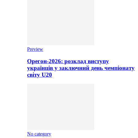
Preview
Орегон-2026: розклад виступу
українців у заключний день чемпіонату
світу U20
No category