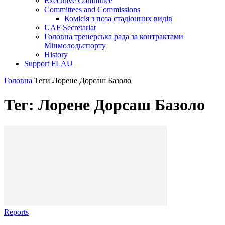
Executive Committee
Committees and Commissions
Комісія з поза стадіонних видів
UAF Secretariat
Головна тренерська рада за контрактами
Мінмолодьспорту
History
Support FLAU
Головна
Теги
Лорене Дорсаш Базоло
Тег: Лорене Дорсаш Базоло
Reports