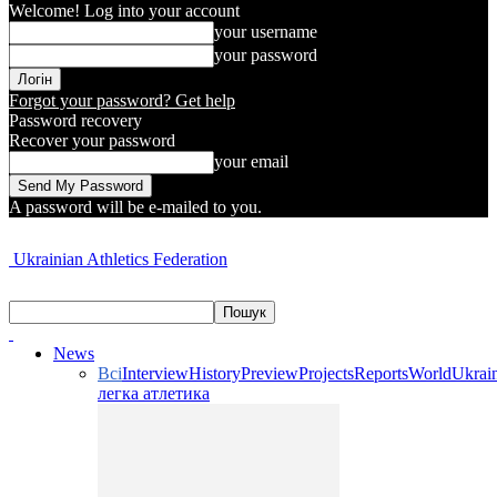
Welcome! Log into your account
your username
your password
Forgot your password? Get help
Password recovery
Recover your password
your email
A password will be e-mailed to you.
Ukrainian Athletics Federation
News
Всі
Interview
History
Preview
Projects
Reports
World
Ukrai
легка атлетика