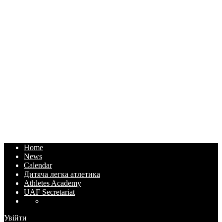
Home
News
Calendar
Дитяча легка атлетика
Athletes Academy
UAF Secretariat
Увійти