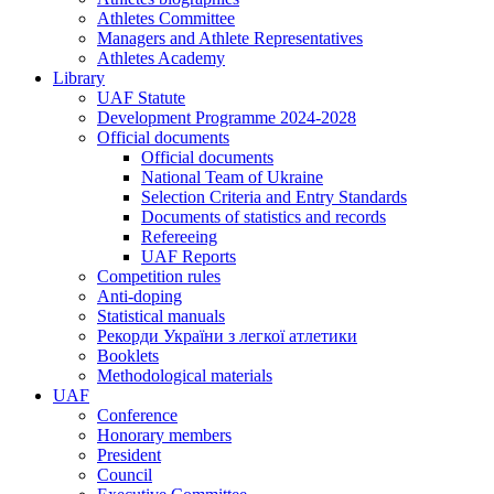
Athletes Committee
Managers and Athlete Representatives
Athletes Academy
Library
UAF Statute
Development Programme 2024-2028
Official documents
Official documents
National Team of Ukraine
Selection Criteria and Entry Standards
Documents of statistics and records
Refereeing
UAF Reports
Competition rules
Anti-doping
Statistical manuals
Рекорди України з легкої атлетики
Booklets
Methodological materials
UAF
Conference
Honorary members
President
Council