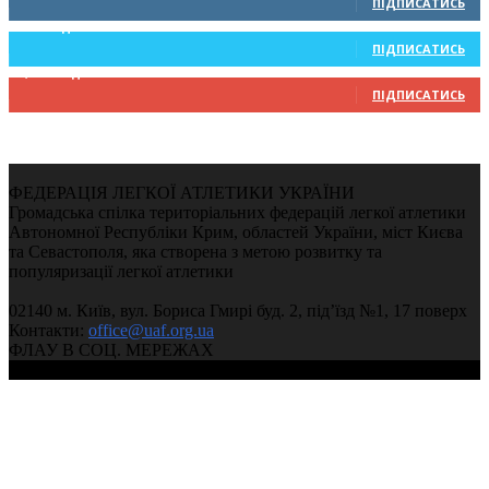
ПІДПИСАТИСЬ
234
Підписників
ПІДПИСАТИСЬ
9,370
Підписників
ПІДПИСАТИСЬ
ФЕДЕРАЦІЯ ЛЕГКОЇ АТЛЕТИКИ УКРАЇНИ
Громадська спілка територіальних федерацій легкої атлетики
Автономної Республіки Крим, областей України, міст Києва
та Севастополя, яка створена з метою розвитку та
популяризації легкої атлетики
02140 м. Київ, вул. Бориса Гмирі буд. 2, під’їзд №1, 17 поверх
Контакти:
office@uaf.org.ua
ФЛАУ В СОЦ. МЕРЕЖАХ
© 2004-2026, Ukrainian Athletics Federation