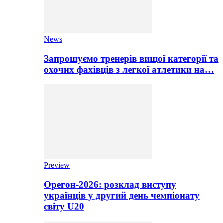
News
Запрошуємо тренерів вищої категорії та
охочих фахівців з легкої атлетики на…
Preview
Орегон-2026: розклад виступу
українців у другий день чемпіонату
світу U20