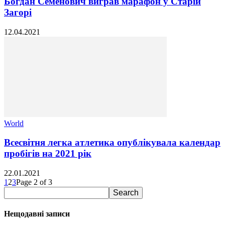
Богдан Семенович виграв марафон у Старій
Загорі
12.04.2021
World
Всесвітня легка атлетика опублікувала календар
пробігів на 2021 рік
22.01.2021
1
2
3
Page 2 of 3
Нещодавні записи