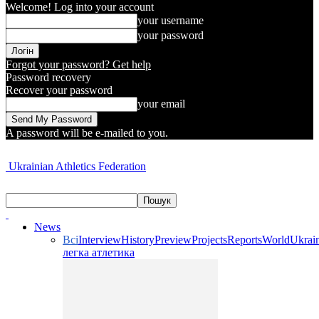
Welcome! Log into your account
your username
your password
Forgot your password? Get help
Password recovery
Recover your password
your email
A password will be e-mailed to you.
Ukrainian Athletics Federation
News
Всі
Interview
History
Preview
Projects
Reports
World
Ukrai
легка атлетика