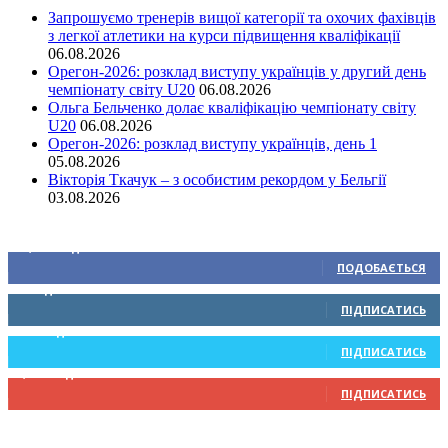
Запрошуємо тренерів вищої категорії та охочих фахівців
з легкої атлетики на курси підвищення кваліфікації
06.08.2026
Орегон-2026: розклад виступу українців у другий день
чемпіонату світу U20
06.08.2026
Ольга Бельченко долає кваліфікацію чемпіонату світу
U20
06.08.2026
Орегон-2026: розклад виступу українців, день 1
05.08.2026
Вікторія Ткачук – з особистим рекордом у Бельгії
03.08.2026
Ми у соціальних мережах
15,104
Підписників
ПОДОБАЄТЬСЯ
0
Підписників
ПІДПИСАТИСЬ
234
Підписників
ПІДПИСАТИСЬ
9,370
Підписників
ПІДПИСАТИСЬ