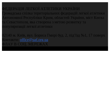
ФЕДЕРАЦІЯ ЛЕГКОЇ АТЛЕТИКИ УКРАЇНИ
Громадська спілка територіальних федерацій легкої атлетики
Автономної Республіки Крим, областей України, міст Києва
та Севастополя, яка створена з метою розвитку та
популяризації легкої атлетики
02140 м. Київ, вул. Бориса Гмирі буд. 2, під’їзд №1, 17 поверх
Контакти:
office@uaf.org.ua
ФЛАУ В СОЦ. МЕРЕЖАХ
© 2004-2026, Ukrainian Athletics Federation