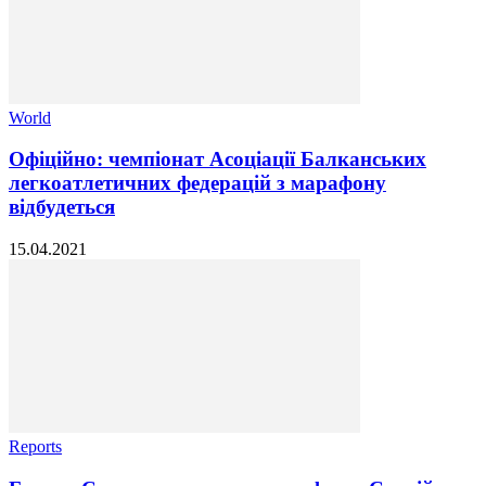
World
Офіційно: чемпіонат Асоціації Балканських
легкоатлетичних федерацій з марафону
відбудеться
15.04.2021
Reports