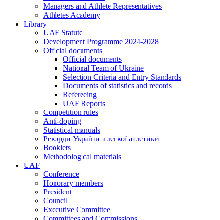
Managers and Athlete Representatives
Athletes Academy
Library
UAF Statute
Development Programme 2024-2028
Official documents
Official documents
National Team of Ukraine
Selection Criteria and Entry Standards
Documents of statistics and records
Refereeing
UAF Reports
Competition rules
Anti-doping
Statistical manuals
Рекорди України з легкої атлетики
Booklets
Methodological materials
UAF
Conference
Honorary members
President
Council
Executive Committee
Committees and Commissions