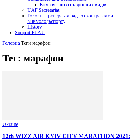
Комісія з поза стадіонних видів
UAF Secretariat
Головна тренерська рада за контрактами
Мінмолодьспорту
History
Support FLAU
Головна
Теги
марафон
Тег: марафон
Ukraine
12th WIZZ AIR KYIV CITY MARATHON 2021: