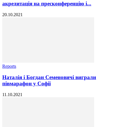
акредитація на пресконференцію і...
20.10.2021
Reports
Наталія і Богдан Семеновичі виграли
півмарафон у Софії
11.10.2021