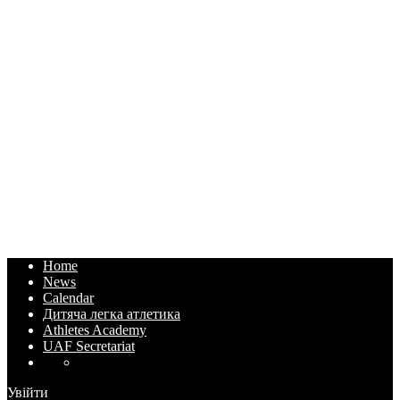
Home
News
Calendar
Дитяча легка атлетика
Athletes Academy
UAF Secretariat
Увійти