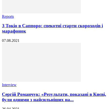
Reports
З Токіо в Саппоро: спекотні старти скороходів і
марафонок
07.08.2021
Interview
Сергій Романчук: «Результати, показані в Києві,
були одними з найсильніших на...
26.04.2021