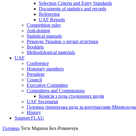
Selection Criteria and Entry Standards
Documents of statistics and records
Refereeing
UAF Reports
Competition rules
Anti-doping
Statistical manuals
Рекорди України з легкої атлетики
Booklets
Methodological materials
UAF
Conference
Honorary members
President
Council
Executive Committee
Committees and Commissions
Комісія з поза стадіонних видів
UAF Secretariat
Головна тренерська рада за контрактами Мінмолодь
History
Support FLAU
Головна
Теги
Марина Бех-Романчук