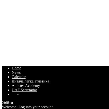
Home
News
Calendar
Дитяча легка атлетика
Athletes Academy
UAF Secretariat
Увійти
Welcome! Log into your account