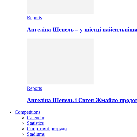
Reports
Ангеліна Шепель – у шістці найсильніши
Reports
Ангеліна Шепель і Євген Жмайло продов
Competitions
Calendar
Statistics
Спортивні розряди
Stadiums