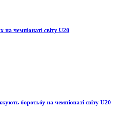
х на чемпіонаті світу U20
жують боротьбу на чемпіонаті світу U20