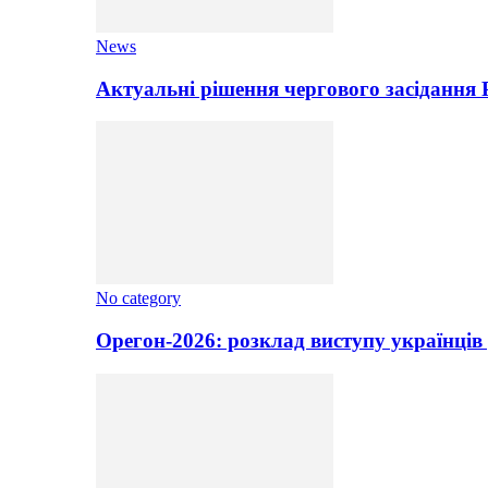
News
Актуальні рішення чергового засідання
No category
Орегон-2026: розклад виступу українців 