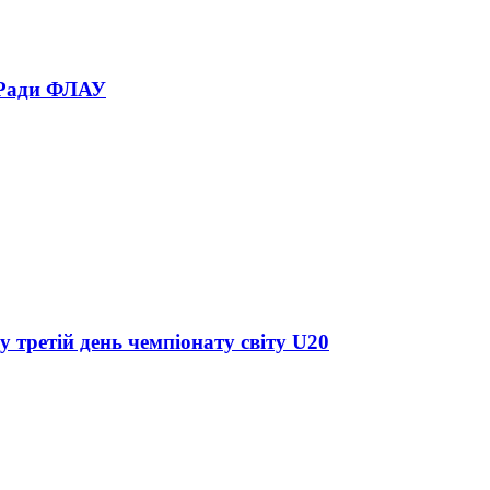
 Ради ФЛАУ
у третій день чемпіонату світу U20