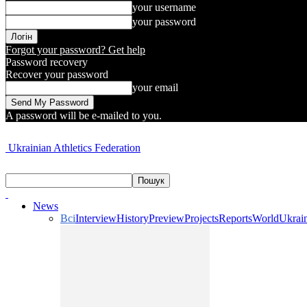
your username
your password
Forgot your password? Get help
Password recovery
Recover your password
your email
A password will be e-mailed to you.
Ukrainian Athletics Federation
News
Всі
Interview
History
Preview
Projects
Reports
World
Ukrai