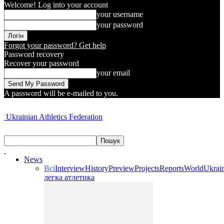
Welcome! Log into your account
your username
your password
Forgot your password? Get help
Password recovery
Recover your password
your email
A password will be e-mailed to you.
Ukrainian Athletics Federation
News
Всі
Interview
History
Preview
Projects
Reports
World
Ukrai
легка атлетика