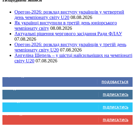
Орегон-2026: розклад виступу українців у четвертий
день чемпіонату світу U20
08.08.2026
Як українці виступили в третій день юніорського
чемпіонату світу
08.08.2026
Актуальні рішення чергового засідання Ради ФЛАУ
07.08.2026
Орегон-2026: розклад виступу українців у третій день
чемпіонату світу U20
07.08.2026
Ангеліна Шепель – у шістці найсильніших на чемпіонаті
світу U20
07.08.2026
Ми у соціальних мережах
15,104
Підписників
ПОДОБАЄТЬСЯ
0
Підписників
ПІДПИСАТИСЬ
234
Підписників
ПІДПИСАТИСЬ
9,370
Підписників
ПІДПИСАТИСЬ