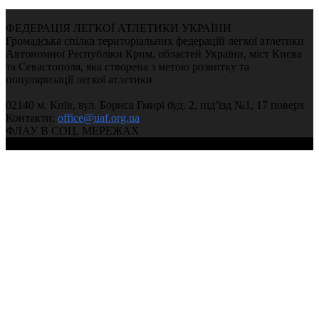
ФЕДЕРАЦІЯ ЛЕГКОЇ АТЛЕТИКИ УКРАЇНИ
Громадська спілка територіальних федерацій легкої атлетики
Автономної Республіки Крим, областей України, міст Києва
та Севастополя, яка створена з метою розвитку та
популяризації легкої атлетики
02140 м. Київ, вул. Бориса Гмирі буд. 2, під’їзд №1, 17 поверх
Контакти:
office@uaf.org.ua
ФЛАУ В СОЦ. МЕРЕЖАХ
© 2004-2026, Ukrainian Athletics Federation