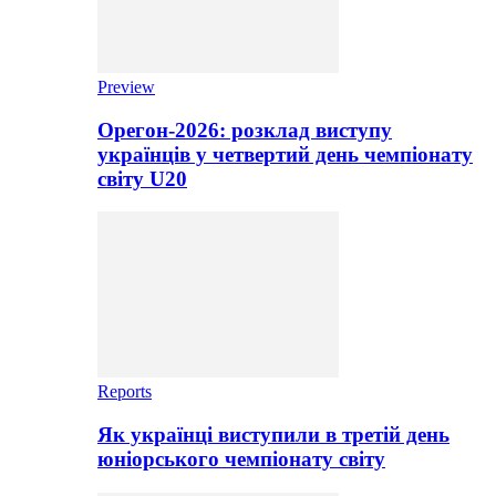
Preview
Орегон-2026: розклад виступу
українців у четвертий день чемпіонату
світу U20
Reports
Як українці виступили в третій день
юніорського чемпіонату світу