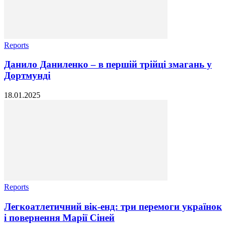
Reports
Данило Даниленко – в першій трійці змагань у
Дортмунді
18.01.2025
Reports
Легкоатлетичний вік-енд: три перемоги українок
і повернення Марії Сіней