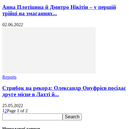
Анна Плотіцина й Дмитро Нікітін – у першій
трійці на змаганнях...
02.06.2022
Reports
Стрибок на рекорд: Олександр Онуфрієв посідає
друге місце в Лахті й...
25.05.2022
1
2
Page 1 of 2
Нещодавні записи