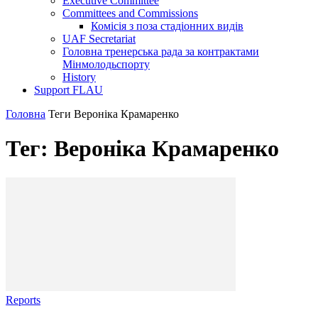
Executive Committee
Committees and Commissions
Комісія з поза стадіонних видів
UAF Secretariat
Головна тренерська рада за контрактами
Мінмолодьспорту
History
Support FLAU
Головна
Теги
Вероніка Крамаренко
Тег: Вероніка Крамаренко
Reports