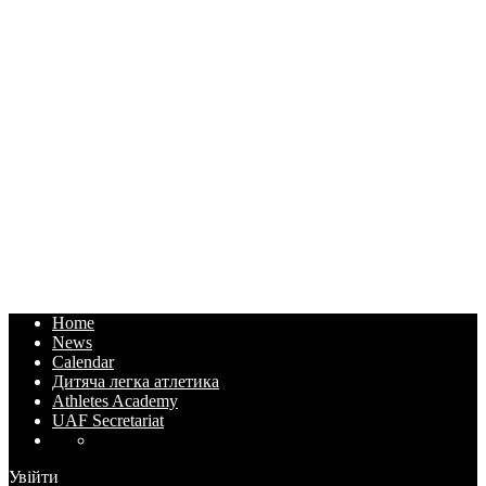
Home
News
Calendar
Дитяча легка атлетика
Athletes Academy
UAF Secretariat
Увійти