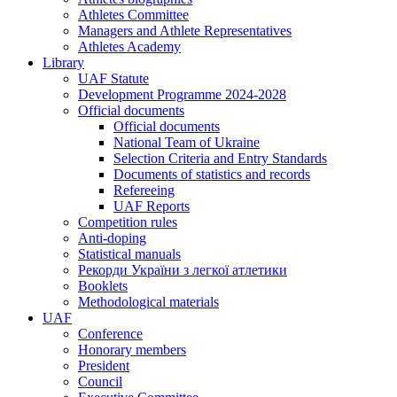
Athletes Committee
Managers and Athlete Representatives
Athletes Academy
Library
UAF Statute
Development Programme 2024-2028
Official documents
Official documents
National Team of Ukraine
Selection Criteria and Entry Standards
Documents of statistics and records
Refereeing
UAF Reports
Competition rules
Anti-doping
Statistical manuals
Рекорди України з легкої атлетики
Booklets
Methodological materials
UAF
Conference
Honorary members
President
Council