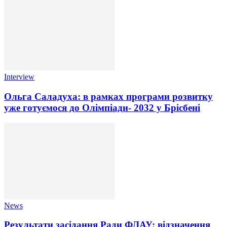
Interview
Ольга Саладуха: в рамках програми розвитку
уже готуємося до Олімпіади- 2032 у Брісбені
News
Результати засідання Ради ФЛАУ: відзначення