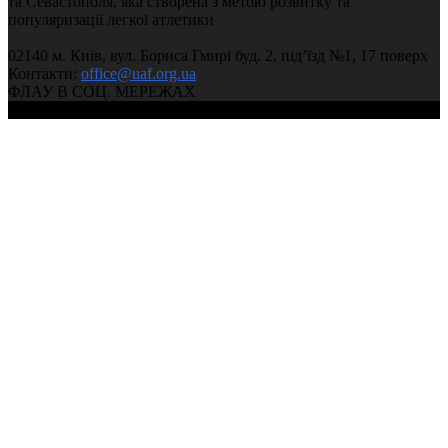
та Севастополя, яка створена з метою розвитку та
популяризації легкої атлетики
02140 м. Київ, вул. Бориса Гмирі буд. 2, під’їзд №1, 17 поверх
Контакти:
office@uaf.org.ua
ФЛАУ В СОЦ. МЕРЕЖАХ
© 2004-2026, Ukrainian Athletics Federation