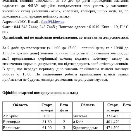
змагання, повиннi своєчасно, за 10 дiб до дати проведення змагання
надiслати до ФЛАУ офiцiйне повiдомлення про участь у змаганнях,
чисельний склад учасникiв (жiнок, чоловiкiв, тренерiв, iнших осiб) та, по
можливостi, попередню поiменну заявку.
Адреси ФЛАУ: E-mail :
flau@i.kiev.ua
Факс : 044 248 7444; 248 7445 ; Поштова адреса : 01019. Київ – 19, П / С
607
Органiзацiї, якi не надiслали повiдомлення, до змагань не допускаються.
За 2 доби до проведення (з 11:00 до 17:00 – перший день, та з 10:00 до
15:00 – другий день) змагань починає працювати приймальна комiсiя, до
якої представники (керiвники) команд подають поiменну заявку за
визначеною формою, документи, що пiдтверджують особистiсть учасникiв.
В день, що передує першому дню змагань приймальна комiсiя закiнчує
роботу о 15.00. По закiнченню роботи приймальної комiсiї заявки
прийматися не будуть, команди до змагань не допускатимуться.
Офiцiйнi стартовi номери учасникiв команд
Область
Старт.
Еста
Область
Старт.
Еста
номери
фета
номери
АР Крим
1-30
1
Київська
331-400
1
Вiнницька
31-60
2
м.Київ
401-470
1
Волинська
61-90
3
Кiровоградська
471-500
1