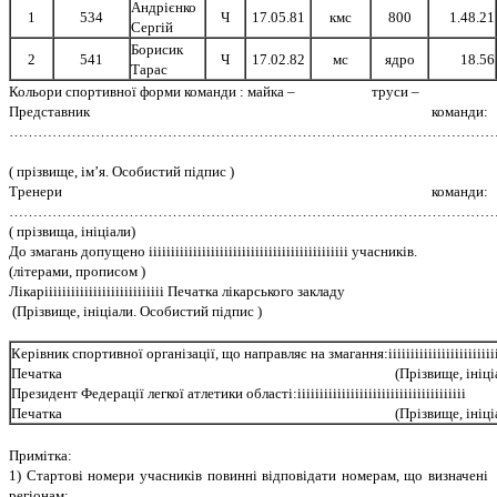
Андрiєнко
1
534
Ч
17.05.81
кмс
800
1.48.21
Сергiй
Борисик
2
541
Ч
17.02.82
мс
ядро
18.56
Тарас
Кольори спортивної форми команди : майка – труси –
Представник команди:
……………………………………………………………………………………………
( прiзвище, iм’я. Особистий пiдпис )
Тренери команди:
……………………………………………………………………………………………
( прiзвища, iнiцiали)
До змагань допущено iiiiiiiiiiiiiiiiiiiiiiiiiiiiiiiiiiiiiiiiiiiii учасникiв.
(лiтерами, прописом )
Лiкарiiiiiiiiiiiiiiiiiiiiiiiiiii Печатка лiкарського закладу
(Прiзвище, iнiцiали. Особистий пiдпис )
Керiвник спортивної органiзацiї, що направляє на змагання:iiiiiiiiiiiiiiiiiiiiiiii
Печатка (Прiзвище, iнiцiали. Особис
Президент Федерацiї легкої атлетики областi:iiiiiiiiiiiiiiiiiiiiiiiiiiiiiiiiiiiiii
Печатка (Прiзвище, iнiцiали. Особис
Примiтка:
1) Стартовi номери учасникiв повиннi вiдповiдати номерам, що визначенi
регiонам;