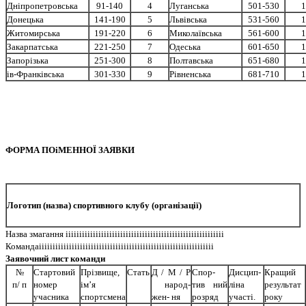
Днiпропетровська
91-140
4
Луганська
501-530
1
Донецька
141-190
5
Львiвська
531-560
1
Житомирська
191-220
6
Миколаївська
561-600
1
Закарпатська
221-250
7
Одеська
601-650
1
Запорiзька
251-300
8
Полтавська
651-680
1
iв-Франкiвська
301-330
9
Рiвненська
681-710
1
ФОРМА ПОiМЕННОЇ ЗАЯВКИ
Логотип (назва) спортивного клубу (органiзацiї)
Назва змагання iiiiiiiiiiiiiiiiiiiiiiiiiiiiiiiiiiiiiiiiiiiiiiiiiiiiiiiiii
Командаiiiiiiiiiiiiiiiiiiiiiiiiiiiiiiiiiiiiiiiiiiiiiiiiiiiiiiiiiiiiiiii
Заявочний лист команди
№
Стартовий
Прiзвище,
Стать
Д / М / Р
Спор­
Дисцип-
Кращий
п/ п
номер
iм’я
народ­
тив­ ний
лiна
результат
учасника
спортсмена
жен- ня
розряд
участi.
року