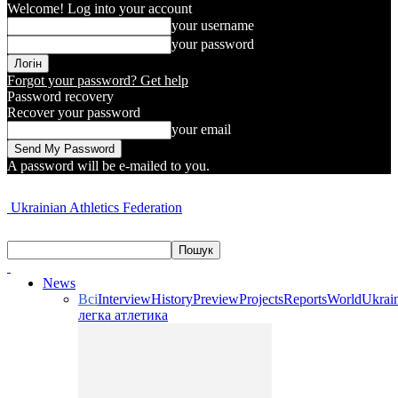
Welcome! Log into your account
your username
your password
Forgot your password? Get help
Password recovery
Recover your password
your email
A password will be e-mailed to you.
Ukrainian Athletics Federation
News
Всі
Interview
History
Preview
Projects
Reports
World
Ukrai
легка атлетика