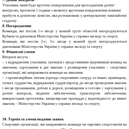
Учасники, яким буде вручено повiдомлення для проходження допiнг
контролю, протягом 1 години з моменту вручення повiдомлення повиннi
прибути в допiнгову комiсiю, яка розташована у центральному павiльйоннi
стадiону .
8. Нагородження
Команди, якi посiли 1-е мiсце у кожнiй групi областей нагороджуються
Кубком та дипломом Мiнiстерства України у справах молодi та спорту
Команди, якi посiли 2-е; 3-є мiсця у кожнiй групi нагороджуються
дипломами Мiнiстерства України у справах молодi та спорту.
9. Фiнансовi умови
Витрати несуть :
– з вiдрядження учасникiв, тренерiв i представникiв (керiвникiв) команд на
змагання, харчування в днi змагань i розмiщення учасникiв – спортивнi
органiзацiї, якi направляють команди на змагання.
– з органiзацiйних питань (оренда спортивних споруд та iнших примiщень,
оплата суддiвства, вiдрядження суддiв (проїзд до мiсця проведення змагань
i мiсця проживання, добовi в дорозi, розмiщення в готелях i харчування ),
допiнг контроль, медичне забезпечення, транспортне забезпечення,
використання оргтехнiки, канцелярське приладдя у вiдповiдностi до вимог
змагань – Мiнiстерство України у справах молодi та спорту.
10. Термiн та умови подання заявок
Спортивнi органiзацiї, якi направляють команди чи окремих спортсменiв на