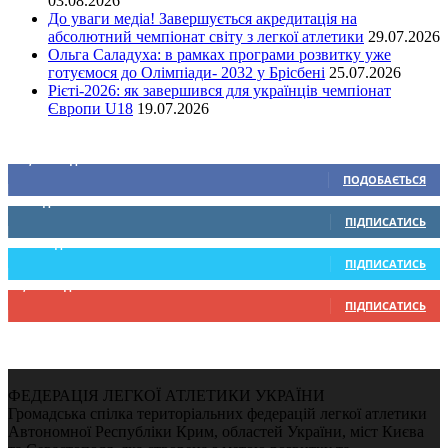
03.08.2026
До уваги медіа! Завершується акредитація на
абсолютний чемпіонат світу з легкої атлетики
29.07.2026
Ольга Саладуха: в рамках програми розвитку уже
готуємося до Олімпіади- 2032 у Брісбені
25.07.2026
Рієті-2026: як завершився для українців чемпіонат
Європи U18
19.07.2026
Ми у соціальних мережах
15,104
Підписників
ПОДОБАЄТЬСЯ
0
Підписників
ПІДПИСАТИСЬ
234
Підписників
ПІДПИСАТИСЬ
9,370
Підписників
ПІДПИСАТИСЬ
ФЕДЕРАЦІЯ ЛЕГКОЇ АТЛЕТИКИ УКРАЇНИ
Громадська спілка територіальних федерацій легкої атлетики
Автономної Республіки Крим, областей України, міст Києва