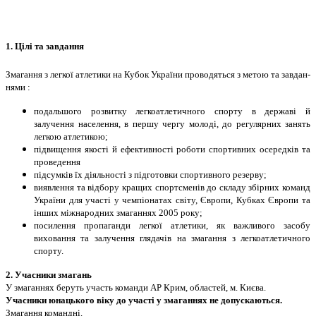
1. Цiлi та завдання
Змагання з легкої атлетики на Кубок України проводяться з метою та завдан­
нями :
подальшого розвитку легкоатлетичного спорту в державi й
залучення населення, в першу чергу молодi, до регулярних занять
легкою атлетикою;
пiдвищення якостi й ефективностi роботи спортивних осередкiв та
проведення
пiдсумкiв їх дiяльностi з пiдготовки спортивного резерву;
виявлення та вiдбору кращих спортсменiв до складу збiрних команд
України для участi у чемпiонатах свiту, Європи, Кубках Європи та
iнших мiжнародних змаганнях 2005 року;
посилення пропаганди легкої атлетики, як важливого засобу
виховання та залучення глядачiв на змагання з легкоатлетичного
спорту.
2. Учасники змагань
У змаганнях беруть участь команди АР Крим, областей, м. Києва.
Учасники юнацького вiку до участi у змаганнях не допускаються.
Змагання команднi.