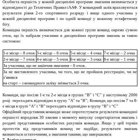
Особиста першiсть у кожнiй дисциплiнi програми змагання визначається у
вiдповiдностi до Технiчних Правил iААФ. У командний залiк враховуються
результати рiвня 2-го спортивного розряду i вище одного учасника у
кожнiй дисциплiнi програми i по однiй командi у кожному естафетному
бiгу.
Командна першiсть визначається для кожної групи команд окремо сумою
очок, що їх набрали учасники в дисциплiнах програми змагань за такою
системою:
1-е мiсце – 8 очок
3-є мiсце – 6 очок
5-е мiсце – 4 очка
7-е мiсце – 2 очка
2-е мiсце – 7 очок
4-е мiсце – 5 очок
6-е мiсце – 3 очка
8-е мiсце – 1 очко
За учасника, що не закiнчив змагання – 0 очок.
За не виставленого учасника, чи того, що не пройшов реєстрацiю, чи не
з’явився
на старт – з командного залiку знiмається 3 очка.
Команди, що посiли 1-е та 2-е мiсця в групах “В” i “С” у наступному 2006
роцi переходять вiдповiдно в групу “А” та “В”; Команди, що посiли 7 та 8-
е мiсця в групi “А” i “В” переходять вiдповiдно в групу “В” i “С”
Офiцiйний представник команди може опротестувати результати командної
першостi впродовж 30 хвилин з моменту випуску секретарiатом змагань i
роздачi представникам особистих рахункiв команди. Якщо у цей термiн
протестiв вiд представникiв команд не надiйде, результати змагань
визнаються остаточними, а змагання такими, що завершилися.
7. Допiнг контроль