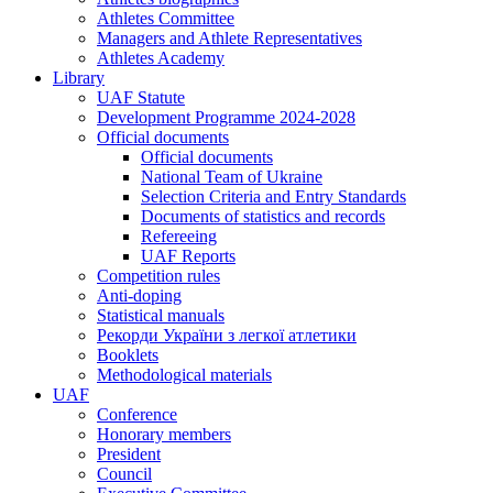
Athletes Committee
Managers and Athlete Representatives
Athletes Academy
Library
UAF Statute
Development Programme 2024-2028
Official documents
Official documents
National Team of Ukraine
Selection Criteria and Entry Standards
Documents of statistics and records
Refereeing
UAF Reports
Competition rules
Anti-doping
Statistical manuals
Рекорди України з легкої атлетики
Booklets
Methodological materials
UAF
Conference
Honorary members
President
Council