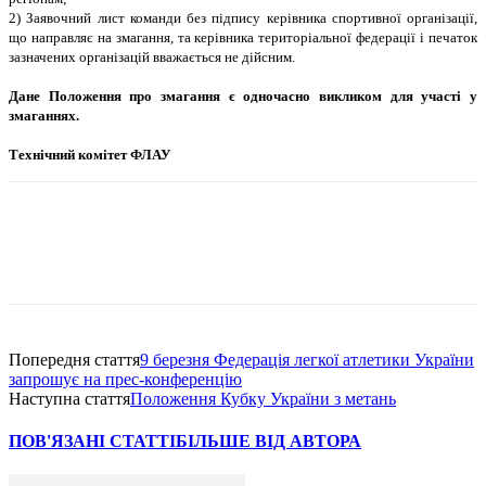
2) Заявочний лист команди без пiдпису керiвника спортивної органiзацiї,
що направляє на змагання, та керiвника територiальної федерацiї i печаток
зазначених органiзацiй вважається не дiйсним.
Дане Положення про змагання є одночасно викликом для участi у
змаганнях.
Технiчний комiтет ФЛАУ
Попередня стаття
9 березня Федерацiя легкої атлетики України
запрошує на прес-конференцiю
Наступна стаття
Положення Кубку України з метань
ПОВ'ЯЗАНІ СТАТТІ
БІЛЬШЕ ВІД АВТОРА