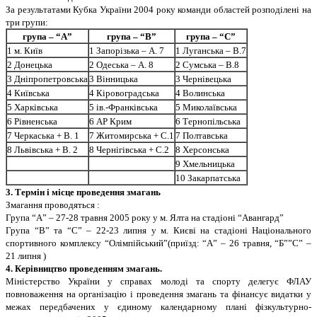
За результатами Кубка України 2004 року команди областей розподiленi на
три групи:
група – “А”
група – “В”
група – “С”
1 м. Київ
1 Запорiзька – А. 7
1 Луганська – В.7
2 Донецька
2 Одеська – А. 8
2 Сумська – В.8
3 Днiпропетровська
3 Вiнницька
3 Чернiвецька
4 Київська
4 Кiровоградська
4 Волинська
5 Харкiвська
5 iв.-Франкiвська
5 Миколаївська
6 Рiвненська
6 АР Крим
6 Тернопiльська
7 Черкаська + В. 1
7 Житомирська + С.1
7 Полтавська
8 Львiвська + В. 2
8 Чернiгiвська + С.2
8 Херсонська
9 Хмельницька
10 Закарпатська
3. Термiн i мiсце проведення змагань
Змагання проводяться :
Група “А” – 27-28 травня 2005 року у м. Ялта на стадiонi “Авангард”
Група “В” та “С” – 22-23 липня у м. Києвi на стадiонi Нацiонального
спортивного комплексу “Олiмпiйський”(приїзд: “А” – 26 травня, “Б””С” –
21 липня )
4. Керiвництво проведенням змагань.
Мiнiстерство України у справах молодi та спорту делегує ФЛАУ
повноваження на органiзацiю i проведення змагань та фiнансує видатки у
межах передбачених у єдиному календарному планi фiзкультурно-