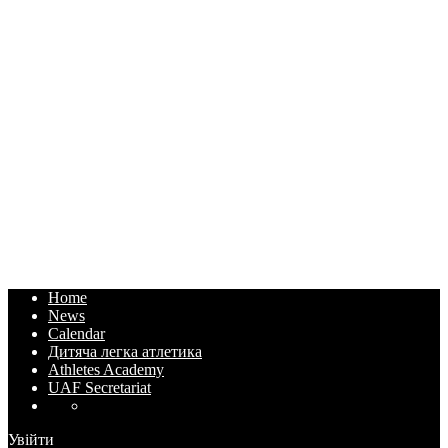
Home
News
Calendar
Дитяча легка атлетика
Athletes Academy
UAF Secretariat
Увійти