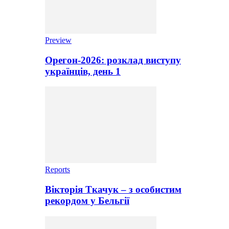
Preview
Орегон-2026: розклад виступу
українців, день 1
Reports
Вікторія Ткачук – з особистим
рекордом у Бельгії