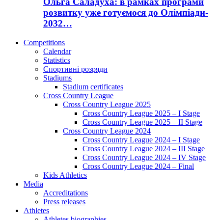
Ольга Саладуха: в рамках програми
розвитку уже готуємося до Олімпіади-
2032…
Competitions
Calendar
Statistics
Спортивні розряди
Stadiums
Stadium certificates
Cross Country League
Cross Country League 2025
Cross Country League 2025 – I Stage
Cross Country League 2025 – II Stage
Cross Country League 2024
Cross Country League 2024 – I Stage
Cross Country League 2024 – III Stage
Cross Country League 2024 – IV Stage
Cross Country League 2024 – Final
Kids Athletics
Media
Accreditations
Press releases
Athletes
Athletes biographies