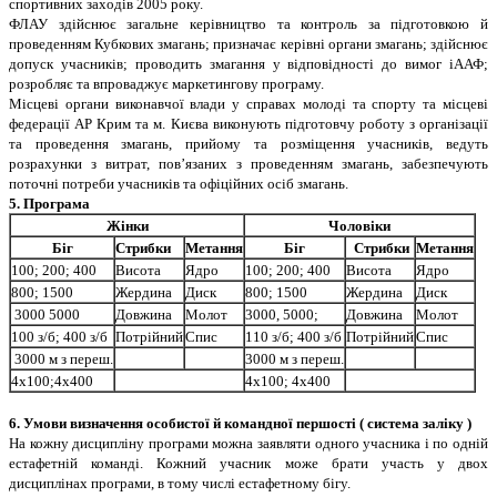
спортивних заходiв 2005 року.
ФЛАУ здiйснює загальне керiвництво та контроль за пiдготовкою й
проведенням Кубкових змагань; призначає керiвнi органи змагань; здiйснює
допуск учасникiв; проводить змагання у вiдповiдностi до вимог iААФ;
розробляє та впроваджує маркетингову програму.
Мiсцевi органи виконавчої влади у справах молодi та спорту та мiсцевi
федерацiї АР Крим та м. Києва виконують пiдготовчу роботу з органiзацiї
та проведення змагань, прийому та розмiщення учасникiв, ведуть
розрахунки з витрат, пов’язаних з проведенням змагань, забезпечують
поточнi потреби учасникiв та офiцiйних осiб змагань.
5. Програма
Жiнки
Чоловiки
Бiг
Стрибки
Метання
Бiг
Стрибки
Метання
100; 200; 400
Висота
Ядро
100; 200; 400
Висота
Ядро
800; 1500
Жердина
Диск
800; 1500
Жердина
Диск
3000 5000
Довжина
Молот
3000, 5000;
Довжина
Молот
100 з/б; 400 з/б
Потрiйний
Спис
110 з/б; 400 з/б
Потрiйний
Спис
3000 м з переш.
3000 м з переш.
4х100;4х400
4х100; 4х400
6. Умови визначення особистої й командної першостi ( система залiку )
На кожну дисциплiну програми можна заявляти одного учасника i по однiй
естафетнiй командi. Кожний учасник може брати участь у двох
дисциплiнах програми, в тому числi естафетному бiгу.