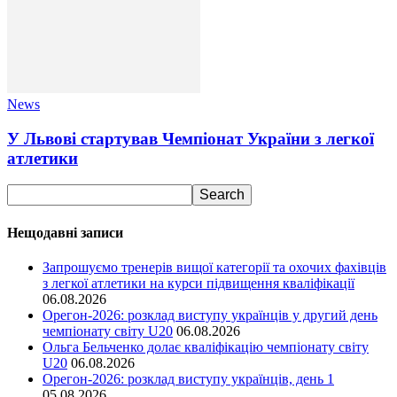
News
У Львові стартував Чемпіонат України з легкої
атлетики
Нещодавні записи
Запрошуємо тренерів вищої категорії та охочих фахівців
з легкої атлетики на курси підвищення кваліфікації
06.08.2026
Орегон-2026: розклад виступу українців у другий день
чемпіонату світу U20
06.08.2026
Ольга Бельченко долає кваліфікацію чемпіонату світу
U20
06.08.2026
Орегон-2026: розклад виступу українців, день 1
05.08.2026