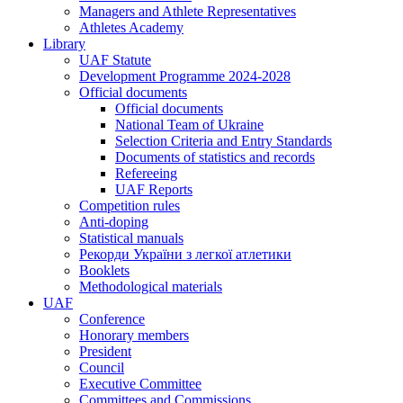
Managers and Athlete Representatives
Athletes Academy
Library
UAF Statute
Development Programme 2024-2028
Official documents
Official documents
National Team of Ukraine
Selection Criteria and Entry Standards
Documents of statistics and records
Refereeing
UAF Reports
Competition rules
Anti-doping
Statistical manuals
Рекорди України з легкої атлетики
Booklets
Methodological materials
UAF
Conference
Honorary members
President
Council
Executive Committee
Committees and Commissions