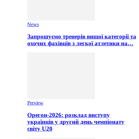
News
Запрошуємо тренерів вищої категорії та
охочих фахівців з легкої атлетики на…
Preview
Орегон-2026: розклад виступу
українців у другий день чемпіонату
світу U20