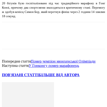
20 бiгунiв було госпiталiзовано пiд час традицiйного марафону в Гонг
Конзi, причому два спортсмени знаходяться в критичному станi. Перемогу
ж здобув кенiєц Симон Бор, який перетнув фiнiш через 2 години 14 хвилин
18 секунд.
Попередня стаття
Помер чемпiон мюнхенської Олiмпiади
Наступна стаття
У Гонконгу помер марафонець
ПОВ'ЯЗАНІ СТАТТІ
БІЛЬШЕ ВІД АВТОРА