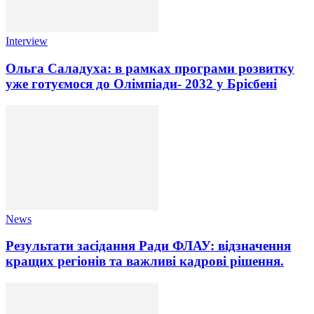
Interview
Ольга Саладуха: в рамках програми розвитку
уже готуємося до Олімпіади- 2032 у Брісбені
News
Результати засідання Ради ФЛАУ: відзначення
кращих регіонів та важливі кадрові рішення.