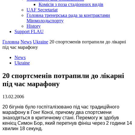
Комісія з поза стадіонних видів
UAF Secretariat
Головна тренерська рада за контрактами
Мінмолодьспорту
History
Support FLAU
Головна
News
Ukraine
20 спортсменiв потрапили до лiкарнi
пiд час марафону
News
Ukraine
20 спортсменiв потрапили до лiкарнi
пiд час марафону
13.02.2006
20 бiгунiв було госпiталiзовано пiд час традицiйного
марафону в Гонг Конзi, причому два спортсмени
знаходяться в критичному станi. Перемогу ж здобув
кенiєц Симон Бор, який перетнув фiнiш через 2 години 14
хвилин 18 секунд.