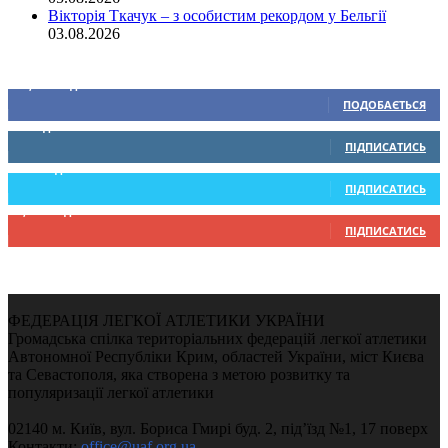
Вікторія Ткачук – з особистим рекордом у Бельгії
03.08.2026
Ми у соціальних мережах
15,104
Підписників
ПОДОБАЄТЬСЯ
0
Підписників
ПІДПИСАТИСЬ
234
Підписників
ПІДПИСАТИСЬ
9,370
Підписників
ПІДПИСАТИСЬ
ФЕДЕРАЦІЯ ЛЕГКОЇ АТЛЕТИКИ УКРАЇНИ
Громадська спілка територіальних федерацій легкої атлетики
Автономної Республіки Крим, областей України, міст Києва
та Севастополя, яка створена з метою розвитку та
популяризації легкої атлетики
02140 м. Київ, вул. Бориса Гмирі буд. 2, під’їзд №1, 17 поверх
Контакти:
office@uaf.org.ua