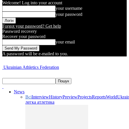
Welcome! Log into your account
your username
your password
Forgot your password? Get help
Password recovery
Recover your password
your email
A password will be e-mailed to you.
Ukrainian Athletics Federation
News
Всі
Interview
History
Preview
Projects
Reports
World
Ukrai
легка атлетика