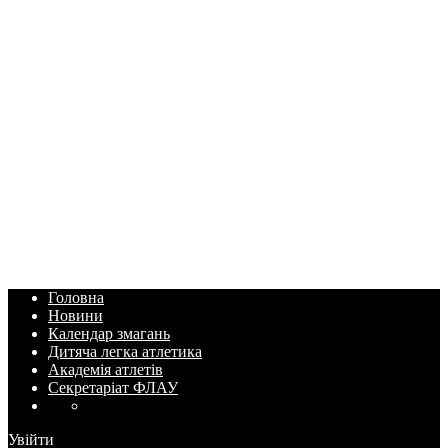
Головна
Новини
Календар змагань
Дитяча легка атлетика
Академія атлетів
Секретаріат ФЛАУ
Увійти