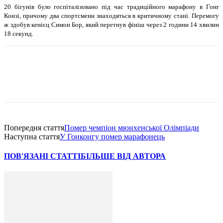
20 бiгунiв було госпiталiзовано пiд час традицiйного марафону в Гонг
Конзi, причому два спортсмени знаходяться в критичному станi. Перемогу
ж здобув кенiєц Симон Бор, який перетнув фiнiш через 2 години 14 хвилин
18 секунд.
Попередня стаття
Помер чемпiон мюнхенської Олiмпiади
Наступна стаття
У Гонконгу помер марафонець
ПОВ'ЯЗАНІ СТАТТІ
БІЛЬШЕ ВІД АВТОРА