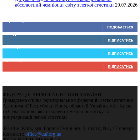
абсолютний чемпіонат світу з легкої атлетики
29.07.2026
Ми у соціальних мережах
15,104
Підписників
ПОДОБАЄТЬСЯ
0
Підписників
ПІДПИСАТИСЬ
234
Підписників
ПІДПИСАТИСЬ
9,370
Підписників
ПІДПИСАТИСЬ
ФЕДЕРАЦІЯ ЛЕГКОЇ АТЛЕТИКИ УКРАЇНИ
Громадська спілка територіальних федерацій легкої атлетики
Автономної Республіки Крим, областей України, міст Києва
та Севастополя, яка створена з метою розвитку та
популяризації легкої атлетики
02140 м. Київ, вул. Бориса Гмирі буд. 2, під’їзд №1, 17 поверх
Контакти:
office@uaf.org.ua
ФЛАУ В СОЦ. МЕРЕЖАХ