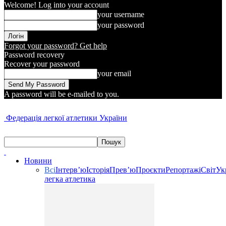
Welcome! Log into your account
your username
your password
Forgot your password? Get help
Password recovery
Recover your password
your email
A password will be e-mailed to you.
Федерація легкої атлетики України
Новини
Всі
Інтерв’ю
Історія
Прев’ю
Проєкти
Репортажі
Світ
Ук
легка атлетика