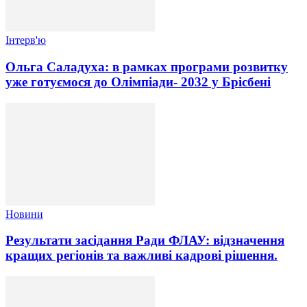
Інтерв'ю
Ольга Саладуха: в рамках програми розвитку
уже готуємося до Олімпіади- 2032 у Брісбені
Новини
Результати засідання Ради ФЛАУ: відзначення
кращих регіонів та важливі кадрові рішення.