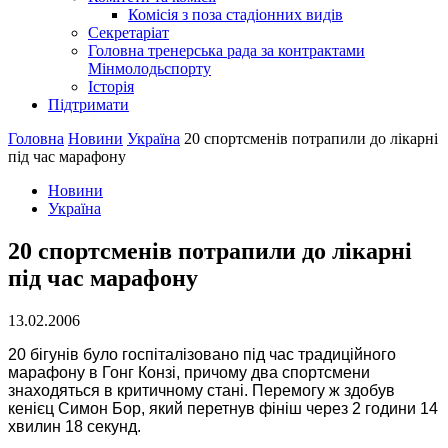
Комісія з поза стадіонних видів
Секретаріат
Головна тренерська рада за контрактами
Мінмолодьспорту
Історія
Підтримати
Головна
Новини
Україна
20 спортсменiв потрапили до лiкарнi
пiд час марафону
Новини
Україна
20 спортсменiв потрапили до лiкарнi
пiд час марафону
13.02.2006
20 бiгунiв було госпiталiзовано пiд час традицiйного
марафону в Гонг Конзi, причому два спортсмени
знаходяться в критичному станi. Перемогу ж здобув
кенiєц Симон Бор, який перетнув фiнiш через 2 години 14
хвилин 18 секунд.