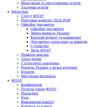
Менеджери та представники атлетів
Академія атлетів
Бібліотека
Статут ФЛАУ
Програма розвитку 2024-2028
Офіційні документи
Офіційні документи
Збірна команда України
Критерії відбору та нормативи
Документи статистики та рекордів
Суддівство
Звіти ФЛАУ
Правила змагань
Анти-допінг
Статистичні довідники
Рекорди України з легкої атлетики
Буклети
Методичні матеріали
ФЛАУ
Конференція
Почесні члени ФЛАУ
Президент
Рада
Виконавчий комітет
Комітети та комісії