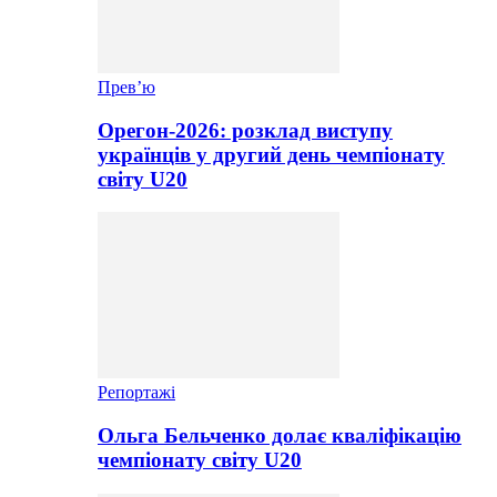
Прев’ю
Орегон-2026: розклад виступу
українців у другий день чемпіонату
світу U20
Репортажі
Ольга Бельченко долає кваліфікацію
чемпіонату світу U20