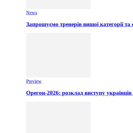
News
Запрошуємо тренерів вищої категорії та 
Preview
Орегон-2026: розклад виступу українців 