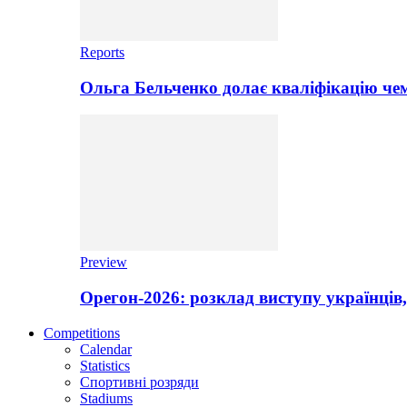
Reports
Ольга Бельченко долає кваліфікацію чем
Preview
Орегон-2026: розклад виступу українців,
Competitions
Calendar
Statistics
Спортивні розряди
Stadiums