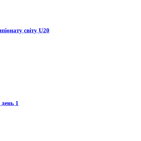
піонату світу U20
 день 1