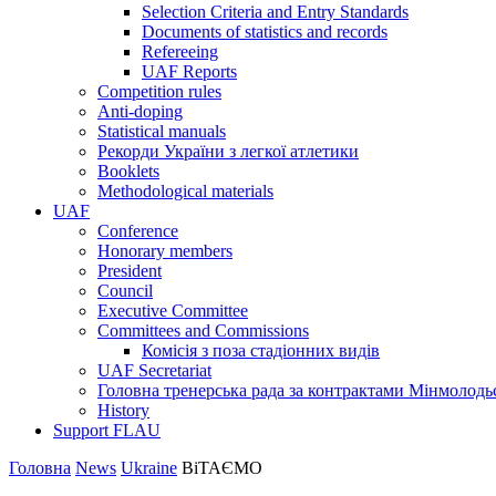
Selection Criteria and Entry Standards
Documents of statistics and records
Refereeing
UAF Reports
Competition rules
Anti-doping
Statistical manuals
Рекорди України з легкої атлетики
Booklets
Methodological materials
UAF
Conference
Honorary members
President
Council
Executive Committee
Committees and Commissions
Комісія з поза стадіонних видів
UAF Secretariat
Головна тренерська рада за контрактами Мінмолодь
History
Support FLAU
Головна
News
Ukraine
ВiТАЄМО