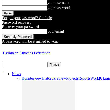
your username
your password
Forgot your password? Get help
Password recovery
Recover your password
your email
A password will be e-mailed to you.
Ukrainian Athletics Federation
News
Всі
Interview
History
Preview
Projects
Reports
World
Ukrai