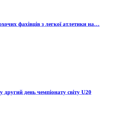
охочих фахівців з легкої атлетики на…
у другий день чемпіонату світу U20