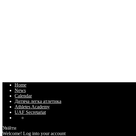
Home
News
Calendar
Дитяча легка атлетика
Athletes Academy
UAF Secretariat
Увійти
Welcome! Log into your account