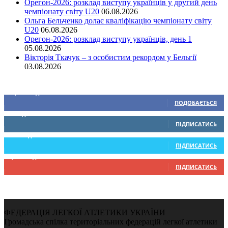
Орегон-2026: розклад виступу українців у другий день
чемпіонату світу U20
06.08.2026
Ольга Бельченко долає кваліфікацію чемпіонату світу
U20
06.08.2026
Орегон-2026: розклад виступу українців, день 1
05.08.2026
Вікторія Ткачук – з особистим рекордом у Бельгії
03.08.2026
Ми у соціальних мережах
15,104
Підписників
ПОДОБАЄТЬСЯ
0
Підписників
ПІДПИСАТИСЬ
234
Підписників
ПІДПИСАТИСЬ
9,370
Підписників
ПІДПИСАТИСЬ
ФЕДЕРАЦІЯ ЛЕГКОЇ АТЛЕТИКИ УКРАЇНИ
Громадська спілка територіальних федерацій легкої атлетики