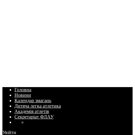
Головна
Новини
Календар змагань
Дитяча легка атлетика
Академія атлетів
Секретаріат ФЛАУ
Увійти