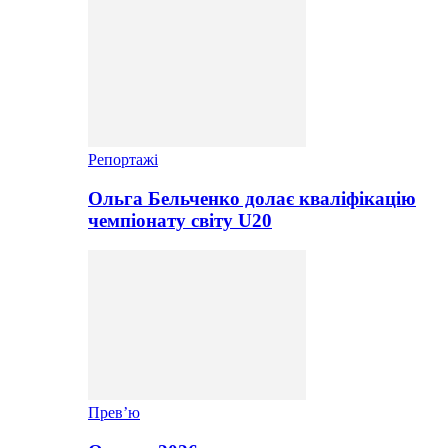
Репортажі
Ольга Бельченко долає кваліфікацію
чемпіонату світу U20
Прев’ю