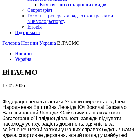
Комісія з поза стадіонних видів
Секретаріат
Головна тренерська рада за контрактами
Мінмолодьспорту
Історія
Підтримати
Головна
Новини
Україна
ВiТАЄМО
Новини
Україна
ВiТАЄМО
17.05.2006
Федерацiя легкої атлетики України щиро вiтає з Днем
Народження Епштейна Леонiда Юлiйовича! Бажаємо
Вам, шановний Леонiде Юлiйовичу, на шляху своєї
багатогранної i плiдної дiяльностi завжди вiдчувати
насолоду успiху, радiсть досягнень, вдячнiсть за
здiйснене! Нехай завжди у Ваших справах будуть з Вами
вдача, спортивне дерзання, ясний погляд у майбутнє!