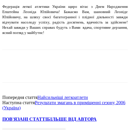
Федерацiя легкої атлетики України щиро вiтає з Днем Народження
Епштейна Леонiда Юлiйовича! Бажаємо Вам, шановний Леонiде
Юлiйовичу, на шляху своєї багатогранної i плiдної дiяльностi завжди
вiдчувати насолоду успiху, радiсть досягнень, вдячнiсть за здiйснене!
Нехай завжди у Ваших справах будуть з Вами вдача, спортивне дерзання,
ясний погляд у майбутнє!
Попередня стаття
Найсильнiшi легкоатлети
Наступна стаття
Результати змагань в примiщеннi сезону 2006
(Україна)
ПОВ'ЯЗАНІ СТАТТІ
БІЛЬШЕ ВІД АВТОРА