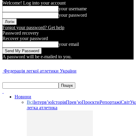
Welcome! Log into your account
your username
your password
Forgot your password? Get help
Password recovery
Recover your password
your email
A password will be e-mailed to you.
Федерація легкої атлетики України
Новини
Всі
Інтерв’ю
Історія
Прев’ю
Проєкти
Репортажі
Світ
Ук
легка атлетика