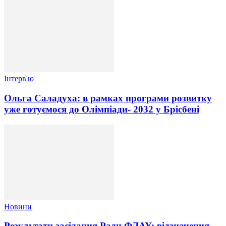
Інтерв'ю
Ольга Саладуха: в рамках програми розвитку
уже готуємося до Олімпіади- 2032 у Брісбені
Новини
Результати засідання Ради ФЛАУ: відзначення