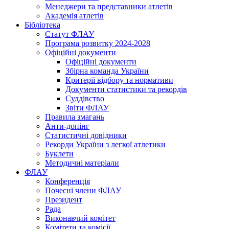
Менеджери та представники атлетів
Академія атлетів
Бібліотека
Статут ФЛАУ
Програма розвитку 2024-2028
Офіційні документи
Офіційні документи
Збірна команда України
Критерії відбору та нормативи
Документи статистики та рекордів
Суддівство
Звіти ФЛАУ
Правила змагань
Анти-допінг
Статистичні довідники
Рекорди України з легкої атлетики
Буклети
Методичні матеріали
ФЛАУ
Конференція
Почесні члени ФЛАУ
Президент
Рада
Виконавчий комітет
Комітети та комісії