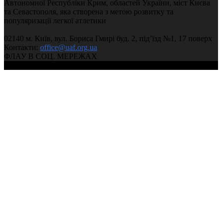
Автономної Республіки Крим, областей України, міст Києва
та Севастополя, яка створена з метою розвитку та
популяризації легкої атлетики
02140 м. Київ, вул. Бориса Гмирі буд. 2, під’їзд №1, 17 поверх
Контакти:
office@uaf.org.ua
ФЛАУ В СОЦ. МЕРЕЖАХ
© 2004-2026, Федерація легкої атлетики України