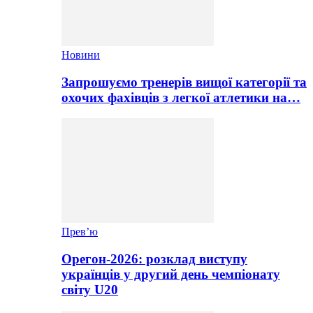
Новини
Запрошуємо тренерів вищої категорії та
охочих фахівців з легкої атлетики на…
Прев’ю
Орегон-2026: розклад виступу
українців у другий день чемпіонату
світу U20