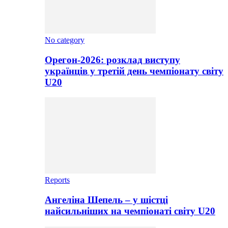
No category
Орегон-2026: розклад виступу
українців у третій день чемпіонату світу
U20
Reports
Ангеліна Шепель – у шістці
найсильніших на чемпіонаті світу U20