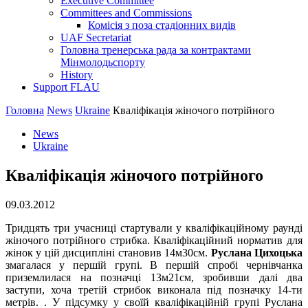
Executive Committee
Committees and Commissions
Комісія з поза стадіонних видів
UAF Secretariat
Головна тренерська рада за контрактами
Мінмолодьспорту
History
Support FLAU
Головна
News
Ukraine
Кваліфікація жіночого потрійного
News
Ukraine
Кваліфікація жіночого потрійного
09.03.2012
Тридцять три учасниці стартували у кваліфікаційному раунді
жіночого потрійного стрибка. Кваліфікаційний норматив для
жінок у цій дисципліні становив 14м30см.
Руслана Цихоцька
змагалася у першій групі. В першій спробі чернівчанка
приземлилася на позначці 13м21см, зробивши далі два
заступи, хоча третій стрибок виконала під позначку 14-ти
метрів. . У підсумку у своїй кваліфікаційній групі Руслана