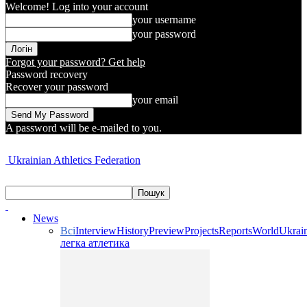
Welcome! Log into your account
your username
your password
Forgot your password? Get help
Password recovery
Recover your password
your email
A password will be e-mailed to you.
Ukrainian Athletics Federation
News
Всі
Interview
History
Preview
Projects
Reports
World
Ukrai
легка атлетика