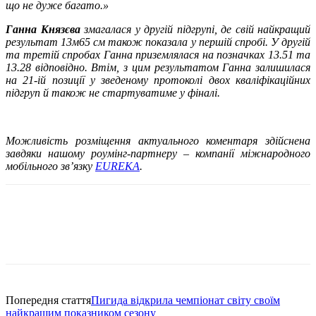
що не дуже багато.»
Ганна Князєва
змагалася у другій підгрупі, де свій найкращий
результат 13м65 см також показала у першій спробі. У другій
та третій спробах Ганна приземлялася на позначках 13.51 та
13.28 відповідно. Втім, з цим результатом Ганна залишилася
на 21-ій позиції у зведеному протоколі двох кваліфікаційних
підгруп й також не стартуватиме у фіналі.
Можливість розміщення актуального коментаря здійснена
завдяки нашому роумінг-партнеру – компанії міжнародного
мобільного зв’язку
EUREKA
.
Попередня стаття
Пигида відкрила чемпіонат світу своїм
найкращим показником сезону