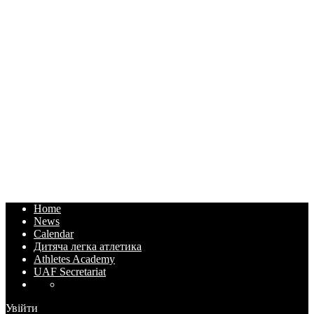
Home
News
Calendar
Дитяча легка атлетика
Athletes Academy
UAF Secretariat
Увійти