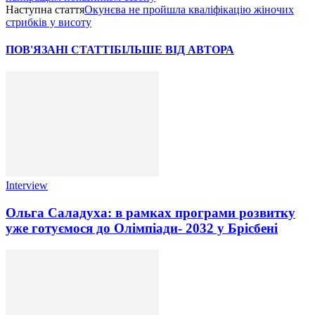
Наступна стаття
Окунєва не пройшла кваліфікацію жіночих
стрибків у висоту
ПОВ'ЯЗАНІ СТАТТІ
БІЛЬШЕ ВІД АВТОРА
Interview
Ольга Саладуха: в рамках програми розвитку
уже готуємося до Олімпіади- 2032 у Брісбені