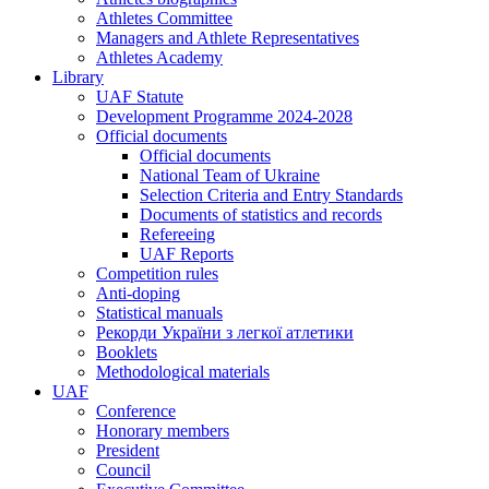
Athletes Committee
Managers and Athlete Representatives
Athletes Academy
Library
UAF Statute
Development Programme 2024-2028
Official documents
Official documents
National Team of Ukraine
Selection Criteria and Entry Standards
Documents of statistics and records
Refereeing
UAF Reports
Competition rules
Anti-doping
Statistical manuals
Рекорди України з легкої атлетики
Booklets
Methodological materials
UAF
Conference
Honorary members
President
Council