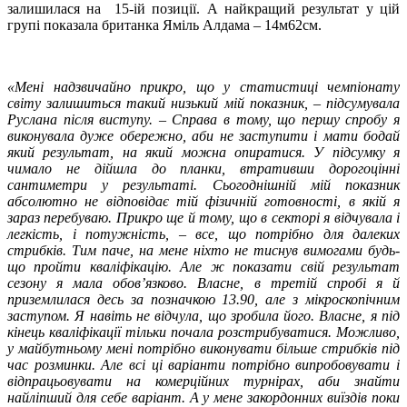
залишилася на 15-ій позиції. А найкращий результат у цій
групі показала британка Яміль Алдама – 14м62см.
«Мені надзвичайно прикро, що у статистиці чемпіонату
світу залишиться такий низький мій показник, – підсумувала
Руслана після виступу. – Справа в тому, що першу спробу я
виконувала дуже обережно, аби не заступити і мати бодай
який результат, на який можна опиратися. У підсумку я
чимало не дійшла до планки, втративши дорогоцінні
сантиметри у результаті. Сьогоднішній мій показник
абсолютно не відповідає тій фізичній готовності, в якій я
зараз перебуваю. Прикро ще й тому, що в секторі я відчувала і
легкість, і потужність, – все, що потрібно для далеких
стрибків. Тим паче, на мене ніхто не тиснув вимогами будь-
що пройти кваліфікацію. Але ж показати свій результат
сезону я мала обов’язково. Власне, в третій спробі я й
приземлилася десь за позначкою 13.90, але з мікроскопічним
заступом. Я навіть не відчула, що зробила його. Власне, я під
кінець кваліфікації тільки почала розстрибуватися. Можливо,
у майбутньому мені потрібно виконувати більше стрибків під
час розминки. Але всі ці варіанти потрібно випробовувати і
відпрацьовувати на комерційних турнірах, аби знайти
найліпший для себе варіант. А у мене закордонних виїздів поки