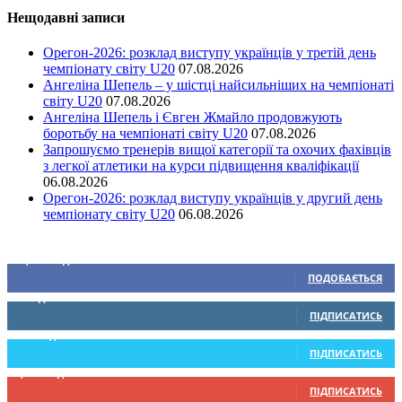
Нещодавні записи
Орегон-2026: розклад виступу українців у третій день
чемпіонату світу U20
07.08.2026
Ангеліна Шепель – у шістці найсильніших на чемпіонаті
світу U20
07.08.2026
Ангеліна Шепель і Євген Жмайло продовжують
боротьбу на чемпіонаті світу U20
07.08.2026
Запрошуємо тренерів вищої категорії та охочих фахівців
з легкої атлетики на курси підвищення кваліфікації
06.08.2026
Орегон-2026: розклад виступу українців у другий день
чемпіонату світу U20
06.08.2026
Ми у соціальних мережах
15,104
Підписників
ПОДОБАЄТЬСЯ
0
Підписників
ПІДПИСАТИСЬ
234
Підписників
ПІДПИСАТИСЬ
9,370
Підписників
ПІДПИСАТИСЬ