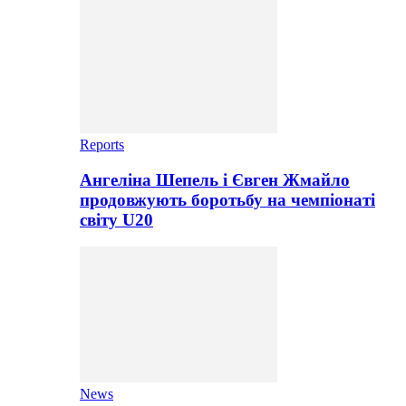
Reports
Ангеліна Шепель і Євген Жмайло
продовжують боротьбу на чемпіонаті
світу U20
News