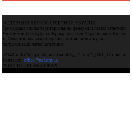
ФЕДЕРАЦІЯ ЛЕГКОЇ АТЛЕТИКИ УКРАЇНИ
Громадська спілка територіальних федерацій легкої атлетики
Автономної Республіки Крим, областей України, міст Києва
та Севастополя, яка створена з метою розвитку та
популяризації легкої атлетики
02140 м. Київ, вул. Бориса Гмирі буд. 2, під’їзд №1, 17 поверх
Контакти:
office@uaf.org.ua
ФЛАУ В СОЦ. МЕРЕЖАХ
© 2004-2026, Ukrainian Athletics Federation