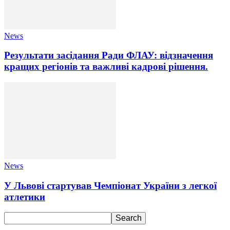
News
Результати засідання Ради ФЛАУ: відзначення
кращих регіонів та важливі кадрові рішення.
News
У Львові стартував Чемпіонат України з легкої
атлетики