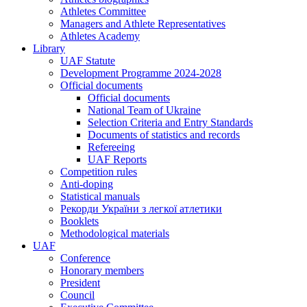
Athletes Committee
Managers and Athlete Representatives
Athletes Academy
Library
UAF Statute
Development Programme 2024-2028
Official documents
Official documents
National Team of Ukraine
Selection Criteria and Entry Standards
Documents of statistics and records
Refereeing
UAF Reports
Competition rules
Anti-doping
Statistical manuals
Рекорди України з легкої атлетики
Booklets
Methodological materials
UAF
Conference
Honorary members
President
Council