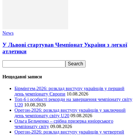
News
У Львові стартував Чемпіонат України з легкої
атлетики
Нещодавні записи
Бірмінгем-2026: розклад виступу українців у перший
день чемпіонату Європи
10.08.2026
Топ-6 і особисті рекорди на завершення чемпіонату світу
U20
10.08.2026
Орегон-2026: розклад виступу українців у заключний
день чемпіонату світу U20
09.08.2026
Ольга Бельченко – срібна призерка юніорського
чемпіонату світу
09.08.2026
Орегон-2026: розклад виступу українців у четвертий