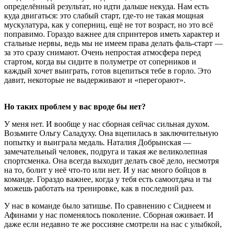
определённый результат, но идти дальше некуда. Нам есть
куда двигаться: это слабый старт, где-то не такая мощная
мускулатура, как у соперниц, ещё не тот возраст, но это всё
поправимо. Гораздо важнее для спринтеров иметь характер и
стальные нервы, ведь мы не имеем права делать фаль-старт —
за это сразу снимают. Очень непростая атмосфера перед
стартом, когда вы сидите в полуметре от соперников и
каждый хочет выиграть, готов вцепиться тебе в горло. Это
давит, некоторые не выдерживают и «перегорают».
Но таких проблем у вас вроде бы нет?
У меня нет. И вообще у нас сборная сейчас сильная духом.
Возьмите Ольгу Саладуху. Она вцепилась в заключительную
попытку и выиграла медаль. Наталия Добрынская —
замечательный человек, подруга и такая же великолепная
спортсменка. Она всегда выходит делать своё дело, несмотря
на то, болит у неё что-то или нет. И у нас много бойцов в
команде. Гораздо важнее, когда у тебя есть самоотдача и ты
можешь работать на тренировке, как в последний раз.
У нас в команде было затишье. По сравнению с Сиднеем и
Афинами у нас поменялось поколение. Сборная оживает. И
даже если недавно те же россияне смотрели на нас с улыбкой,