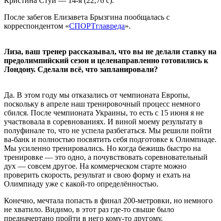
Кристина Стуй — 14-я (22,76 с).
После забегов Елизавета Брызгина пообщалась с
корреспондентом «
СПОРТглавреда
».
Лиза, ваш тренер рассказывал, что вы не делали ставку на
предолимпийский сезон и целенаправленно готовились к
Лондону. Сделали всё, что запланировали?
Да. В этом году мы отказались от чемпионата Европы,
поскольку в апреле наш тренировочный процесс немного
сбился. После чемпионата Украины, то есть с 15 июня я не
участвовала в соревнованиях. И виной моему результату в
полуфинале то, что не успела разбегаться. Мы решили пойти
ва-банк и полностью посвятить себя подготовке к Олимпиаде.
Мы усиленно тренировались. Но когда бежишь быстро на
тренировке — это одно, а почувствовать соревновательный
дух — совсем другое. На коммерческом старте можно
проверить скорость, результат и свою форму и ехать на
Олимпиаду уже с какой-то определённостью.
Конечно, мечтала попасть в финал 200-метровки, но немного
не хватило. Видимо, в этот раз где-то свыше было
предначертано пройти в него кому-то другому.