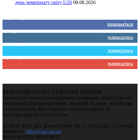
день чемпіонату світу U20
08.08.2026
Ми у соціальних мережах
15,104
Підписників
ПОДОБАЄТЬСЯ
0
Підписників
ПІДПИСАТИСЬ
234
Підписників
ПІДПИСАТИСЬ
9,370
Підписників
ПІДПИСАТИСЬ
ФЕДЕРАЦІЯ ЛЕГКОЇ АТЛЕТИКИ УКРАЇНИ
Громадська спілка територіальних федерацій легкої атлетики
Автономної Республіки Крим, областей України, міст Києва
та Севастополя, яка створена з метою розвитку та
популяризації легкої атлетики
02140 м. Київ, вул. Бориса Гмирі буд. 2, під’їзд №1, 17 поверх
Контакти:
office@uaf.org.ua
ФЛАУ В СОЦ. МЕРЕЖАХ