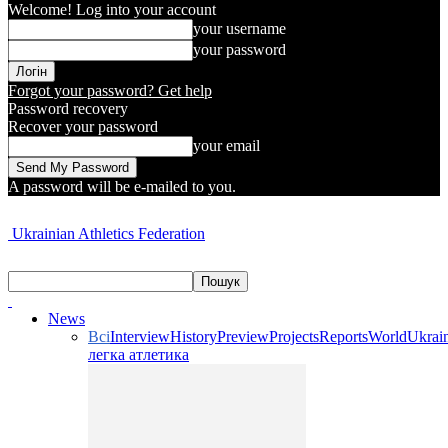
Welcome! Log into your account
your username
your password
Forgot your password? Get help
Password recovery
Recover your password
your email
A password will be e-mailed to you.
Ukrainian Athletics Federation
News
Всі
Interview
History
Preview
Projects
Reports
World
Ukrai
легка атлетика