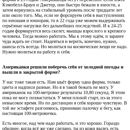
Кэмпбелл-Браун и Джетер, они быстро бежали в юности, а
затем вернулись на стабильный уровень после тридцати лет
или около того. Мы, если не форсируем себя в выступлениях
по юношам и юниорам, то в 22 года уже можем выдерживать
серьёзные нагрузки без дальнейших последствий. И к 24-25
годам формируется весь скелет, мышцы взрослого и крепкого
человека. Тогда можно работать. Мы к этому идём, и заранее
чуда ждать не стоит. Надеяться и верить, конечно, нужно,
шансы есть всегда. Но молиться на космические вещи не надо.
Нужно молиться на работу и себя.
Американки решили поберечь себя от холодной погоды и
вышли в закрытой форме?
У нас тоже такая есть. Нам шьёт форму одна фирма, только
цвета и надписи разные. Но я в такой бежать не могу. У
американок на 100-метровке результаты 10,80 секунд. Я этим
пока не могу похвастаться. У меня плохой старт, из-за этого
невысокое время. Но по дистанции я себя хорошо чувствую. В
той же эстафете разгоняюсь, принимаю палочку и бегу, как
настоящая 100-метровичка.
Есть многое, над чем надо работать, и это хорошо. Гораздо
обиднее, когда всё же уже сделано, ты из кожи вылез, есть