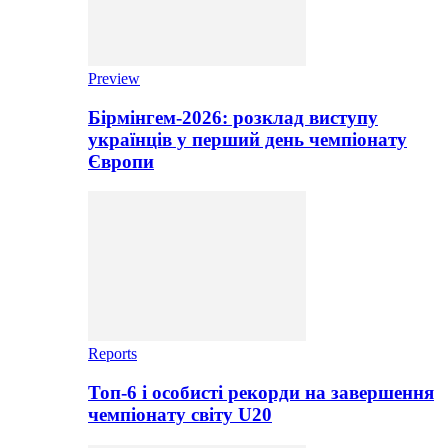
Preview
Бірмінгем-2026: розклад виступу
українців у перший день чемпіонату
Європи
Reports
Топ-6 і особисті рекорди на завершення
чемпіонату світу U20