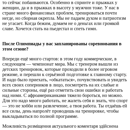
то сейчас побаиваются. Особенно в спринте и прыжках у
женщин, да и в прыжках в высоту у мужчин тоже. У нас в
стране много финансовых проблем, тренироваться почти
негде, но сборная окрепла. Мы не падаем духом и патриотизм
не угасает. Когда бежим, думаем не о деньгах или громкой
славе. Хочется стать на пьедестал и спеть гимн.
После Олимпиады у вас запланированы соревнования в
этом сезоне?
Впереди ещё много стартов: в этом году коммерческие, в
следующем — чемпионат мира. Мы с тренером вышли из
детских тренировок, которые проходили в более игровом
режиме, и перешли к серьёзной подготовке к главному старту.
И надо было приехать, «обкататься», почувствовать и увидеть
всех своих соперников в лицо, посмотреть на их слабые и
сильные стороны, ещё раз отметить свои ошибки и работать
над ними. С афроамериканками тяжело бороться, но можно.
Для это надо много работать, не жалеть себя и знать, что спорт
— это не хобби или развлечение, а твоя работа. Ты отдаёшь ей
все силы, день напролёт проводишь на тренировке, чтобы
выкладываться по полной программе.
Можливість розміщення актуального коментаря здійснена