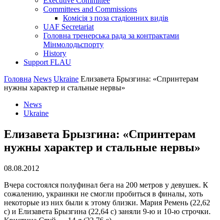
Executive Committee
Committees and Commissions
Комісія з поза стадіонних видів
UAF Secretariat
Головна тренерська рада за контрактами
Мінмолодьспорту
History
Support FLAU
Головна
News
Ukraine
Елизавета Брызгина: «Спринтерам
нужны характер и стальные нервы»
News
Ukraine
Елизавета Брызгина: «Спринтерам
нужны характер и стальные нервы»
08.08.2012
Вчера состоялся полуфинал бега на 200 метров у девушек. К
сожалению, украинки не смогли пробиться в финалы, хоть
некоторые из них были к этому близки. Мария Ремень (22,62
с) и Елизавета Брызгина (22,64 с) заняли 9-ю и 10-ю строчки.