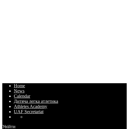
Home
News
Calendar
Дитяча легка атлетика
Athletes Academy
UAF Secretariat
Увійти