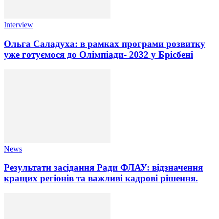
Interview
Ольга Саладуха: в рамках програми розвитку
уже готуємося до Олімпіади- 2032 у Брісбені
News
Результати засідання Ради ФЛАУ: відзначення
кращих регіонів та важливі кадрові рішення.