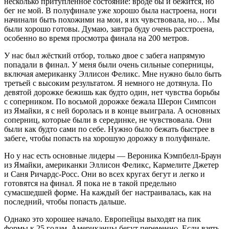
несколько притупленное состояние: вроде бы и бежится, но
бег не мой. В полуфинале уже хорошо была настроена, ноги
начинали быть похожими на мои, я их чувствовала, но… Мы
были хорошо готовы. Думаю, завтра буду очень расстроена,
особенно во время просмотра финала на 200 метров.
У нас был жёсткий отбор, только двое с забега напрямую
попадали в финал. У меня были очень сильные соперницы,
включая американку Эллисон Феликс. Мне нужно было быть
третьей с высоким результатом. Я немного не дотянула. По
девятой дорожке бежишь как будто один, нет чувства борьбы
с соперником. По восьмой дорожке бежала Шерон Симпсон
из Ямайки, я с ней боролась и в конце выиграла. А основных
соперниц, которые были в серединке, не чувствовала. Они
были как будто сами по себе. Нужно было бежать быстрее в
забеге, чтобы попасть на хорошую дорожку в полуфинале.
Но у нас есть основные лидеры — Вероника Кэмпбелл-Браун
из Ямайки, американки Эллисон Феликс, Кармелите Джетер
и Саня Ричардс-Росс. Они во всех кругах бегут и легко и
готовятся на финал. Я пока не в такой предельно
сумасшедшей форме. На каждый бег настраивалась, как на
последний, чтобы попасть дальше.
Однако это хорошее начало. Европейцы выходят на пик
формы к 25 годам. Американцы бегут переменно. Если взять