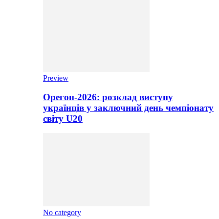
Preview
Орегон-2026: розклад виступу
українців у заключний день чемпіонату
світу U20
No category