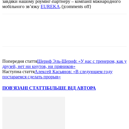
завдяки нашому роумінг-партнеру – компанії міжнародного
мобільного зв’язку
EUREKA
.{jcomments off}
Попередня стаття
Шериф Эль-Шериф: «У нас с тренером, как у
друзей, нет ни кнутов, ни пряников»
Наступна стаття
Алексей Касьянов: «В следующем году
постараемся сделать прорыв»
ПОВ'ЯЗАНІ СТАТТІ
БІЛЬШЕ ВІД АВТОРА