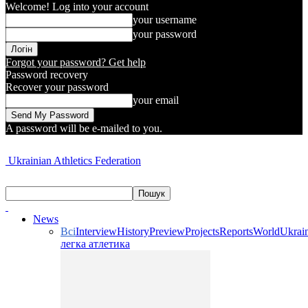
Welcome! Log into your account
your username
your password
Forgot your password? Get help
Password recovery
Recover your password
your email
A password will be e-mailed to you.
Ukrainian Athletics Federation
News
Всі
Interview
History
Preview
Projects
Reports
World
Ukrai
легка атлетика