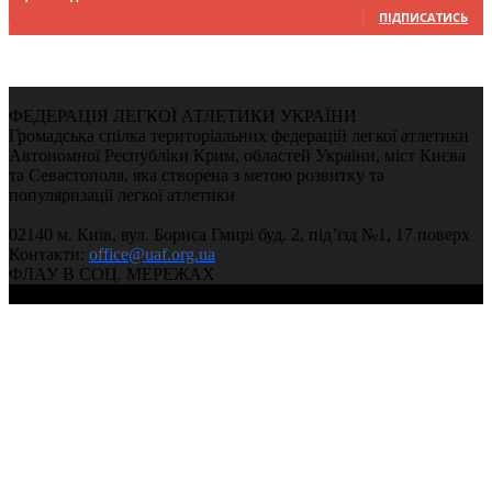
ПІДПИСАТИСЬ
ФЕДЕРАЦІЯ ЛЕГКОЇ АТЛЕТИКИ УКРАЇНИ
Громадська спілка територіальних федерацій легкої атлетики
Автономної Республіки Крим, областей України, міст Києва
та Севастополя, яка створена з метою розвитку та
популяризації легкої атлетики
02140 м. Київ, вул. Бориса Гмирі буд. 2, під’їзд №1, 17 поверх
Контакти:
office@uaf.org.ua
ФЛАУ В СОЦ. МЕРЕЖАХ
© 2004-2026, Ukrainian Athletics Federation