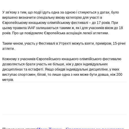
У зв’язку з тим, що події ідуть одна за одною і стикуються у датах, було
вирішено визначити спеціальну вікову категорію для участі в
Європейському юнацькому олімпійському фестивалі – до 17 років. При
цьому правила IAAF залишаються такими ж, як і для учасників віком до 18
років. Про це повідомляє Європейська асоціація легкої атлетики.
Таким чином, участь у Фестивалі в Утрехті можуть взяти, приміром, 15-річні
атлети.
Кожному з учасників Європейського юнацького олімпійського фестивалю
дозволяється брати участь не більше, ніж у двох індивідуальних
дисциплінах та естафеті. Якщо обидві індивідуальні дисципліни, у яких
виступає спортсмен, бігові, то лише одна з них може бути довша, ніж 200
метрів.