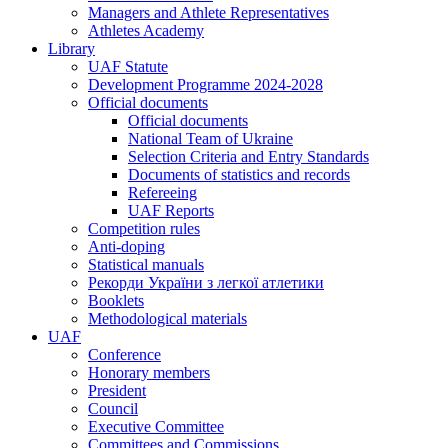
Managers and Athlete Representatives
Athletes Academy
Library
UAF Statute
Development Programme 2024-2028
Official documents
Official documents
National Team of Ukraine
Selection Criteria and Entry Standards
Documents of statistics and records
Refereeing
UAF Reports
Competition rules
Anti-doping
Statistical manuals
Рекорди України з легкої атлетики
Booklets
Methodological materials
UAF
Conference
Honorary members
President
Council
Executive Committee
Committees and Commissions