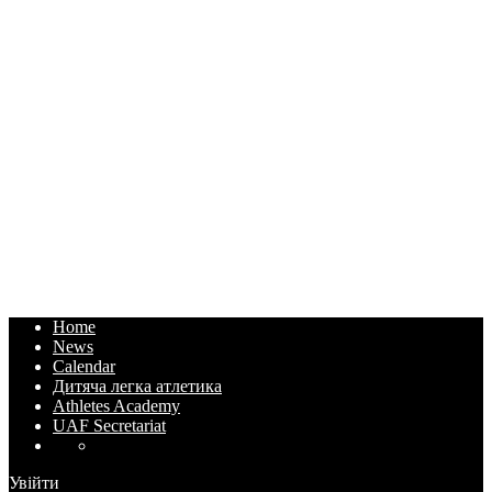
Home
News
Calendar
Дитяча легка атлетика
Athletes Academy
UAF Secretariat
Увійти