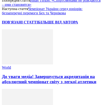
Попередня стаття
Иван Тихон: «Спортсменами не рождаются
– ими становятся»
Наступна стаття
Чемпіонат України серед юніорів:
беззаперечні перемоги Бех та Чернікова
ПОВ'ЯЗАНІ СТАТТІ
БІЛЬШЕ ВІД АВТОРА
World
До уваги медіа! Завершується акредитація на
абсолютний чемпіонат світу з легкої атлетики