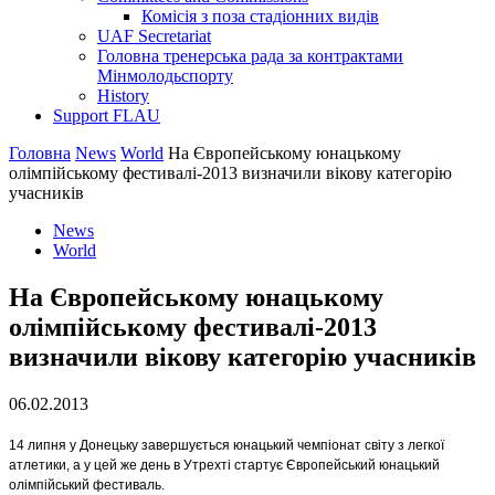
Комісія з поза стадіонних видів
UAF Secretariat
Головна тренерська рада за контрактами
Мінмолодьспорту
History
Support FLAU
Головна
News
World
На Європейському юнацькому
олімпійському фестивалі-2013 визначили вікову категорію
учасників
News
World
На Європейському юнацькому
олімпійському фестивалі-2013
визначили вікову категорію учасників
06.02.2013
14 липня у Донецьку завершується юнацький чемпіонат світу з легкої
атлетики, а у цей же день в Утрехті стартує Європейський юнацький
олімпійський фестиваль.