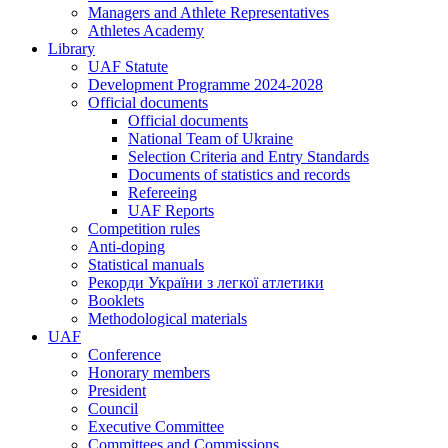
Managers and Athlete Representatives
Athletes Academy
Library
UAF Statute
Development Programme 2024-2028
Official documents
Official documents
National Team of Ukraine
Selection Criteria and Entry Standards
Documents of statistics and records
Refereeing
UAF Reports
Competition rules
Anti-doping
Statistical manuals
Рекорди України з легкої атлетики
Booklets
Methodological materials
UAF
Conference
Honorary members
President
Council
Executive Committee
Committees and Commissions