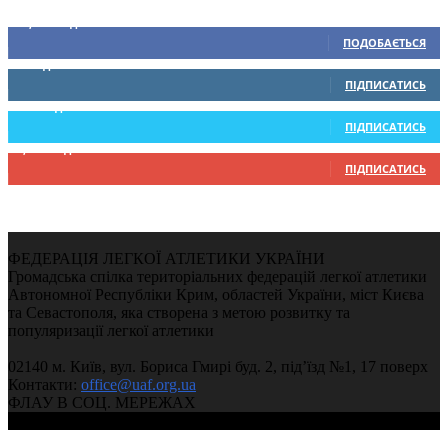
Ми у соціальних мережах
15,104
Підписників
ПОДОБАЄТЬСЯ
0
Підписників
ПІДПИСАТИСЬ
234
Підписників
ПІДПИСАТИСЬ
9,370
Підписників
ПІДПИСАТИСЬ
ФЕДЕРАЦІЯ ЛЕГКОЇ АТЛЕТИКИ УКРАЇНИ
Громадська спілка територіальних федерацій легкої атлетики
Автономної Республіки Крим, областей України, міст Києва
та Севастополя, яка створена з метою розвитку та
популяризації легкої атлетики
02140 м. Київ, вул. Бориса Гмирі буд. 2, під’їзд №1, 17 поверх
Контакти:
office@uaf.org.ua
ФЛАУ В СОЦ. МЕРЕЖАХ
© 2004-2026, Ukrainian Athletics Federation