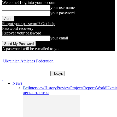
Welcome! Log into your account
your username
your password
Forgot your password? Get help
Password recovery
Recover your password
your email
A password will be e-mailed to you.
Ukrainian Athletics Federation
News
Всі
Interview
History
Preview
Projects
Reports
World
Ukrai
легка атлетика