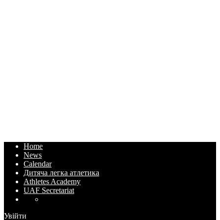
Home
News
Calendar
Дитяча легка атлетика
Athletes Academy
UAF Secretariat
Увійти