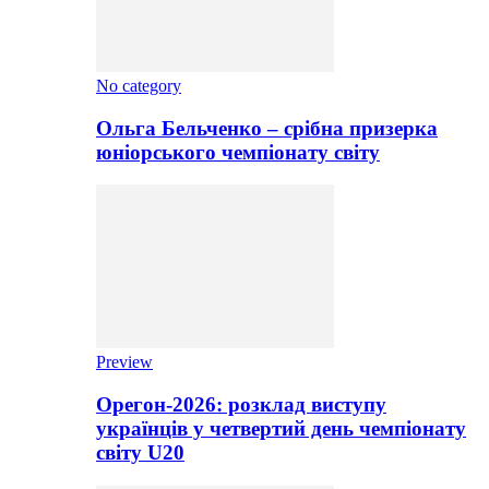
No category
Ольга Бельченко – срібна призерка
юніорського чемпіонату світу
Preview
Орегон-2026: розклад виступу
українців у четвертий день чемпіонату
світу U20