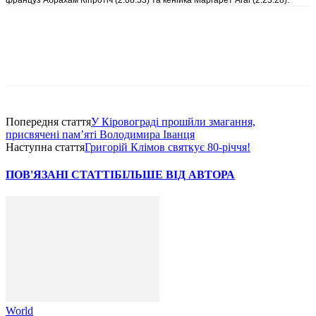
Попередня стаття
У Кіровограді прошйли змагання,
присвячені пам’яті Володимира Іванця
Наступна стаття
Григорій Клімов святкує 80-річчя!
ПОВ'ЯЗАНІ СТАТТІ
БІЛЬШЕ ВІД АВТОРА
World