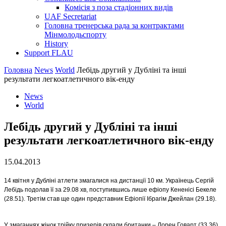
Комісія з поза стадіонних видів
UAF Secretariat
Головна тренерська рада за контрактами
Мінмолодьспорту
History
Support FLAU
Головна
News
World
Лебідь другий у Дубліні та інші
результати легкоатлетичного вік-енду
News
World
Лебідь другий у Дубліні та інші
результати легкоатлетичного вік-енду
15.04.2013
14 квітня у Дубліні атлети змагалися на дистанції 10 км. Українець Сергій
Лебідь подолав її за 29.08 хв, поступившись лише ефіопу Кененісі Бекеле
(28.51). Третім став ще один представник Ефіопії Ібрагім Джейлан (29.18).
У змаганнях жінок трійку призерів склали британки – Лорен Говарт (33.36),