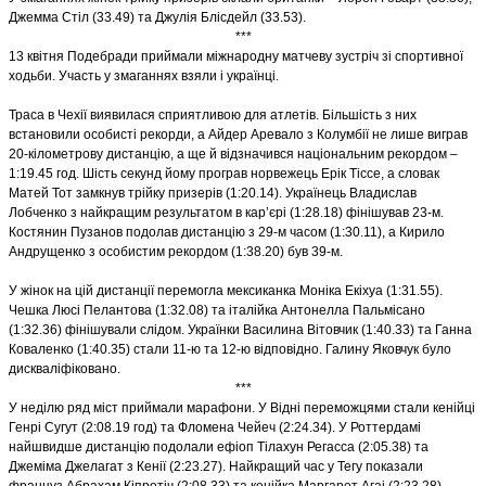
Джемма Стіл (33.49) та Джулія Блісдейл (33.53).
***
13 квітня Подебради приймали міжнародну матчеву зустріч зі спортивної
ходьби. Участь у змаганнях взяли і українці.
Траса в Чехії виявилася сприятливою для атлетів. Більшість з них
встановили особисті рекорди, а Айдер Аревало з Колумбії не лише виграв
20-кілометрову дистанцію, а ще й відзначився національним рекордом –
1:19.45 год. Шість секунд йому програв норвежець Ерік Тіссе, а словак
Матей Тот замкнув трійку призерів (1:20.14). Українець Владислав
Лобченко з найкращим результатом в кар’єрі (1:28.18) фінішував 23-м.
Костянин Пузанов подолав дистанцію з 29-м часом (1:30.11), а Кирило
Андрущенко з особистим рекордом (1:38.20) був 39-м.
У жінок на цій дистанції перемогла мексиканка Моніка Екіхуа (1:31.55).
Чешка Люсі Пелантова (1:32.08) та італійка Антонелла Пальмісано
(1:32.36) фінішували слідом. Українки Василина Вітовчик (1:40.33) та Ганна
Коваленко (1:40.35) стали 11-ю та 12-ю відповідно. Галину Яковчук було
дискваліфіковано.
***
У неділю ряд міст приймали марафони. У Відні переможцями стали кенійці
Генрі Сугут (2:08.19 год) та Фломена Чейеч (2:24.34). У Роттердамі
найшвидше дистанцію подолали ефіоп Тілахун Регасса (2:05.38) та
Джеміма Джелагат з Кенії (2:23.27). Найкращий час у Тегу показали
француз Абрахам Кіпротіч (2:08.33) та кенійка Маргарет Агаі (2:23.28).