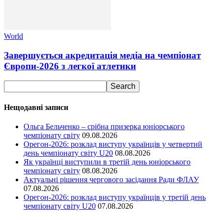
World
Завершується акредитація медіа на чемпіонат
Європи-2026 з легкої атлетики
Нещодавні записи
Ольга Бельченко – срібна призерка юніорського
чемпіонату світу
09.08.2026
Орегон-2026: розклад виступу українців у четвертий
день чемпіонату світу U20
08.08.2026
Як українці виступили в третій день юніорського
чемпіонату світу
08.08.2026
Актуальні рішення чергового засідання Ради ФЛАУ
07.08.2026
Орегон-2026: розклад виступу українців у третій день
чемпіонату світу U20
07.08.2026