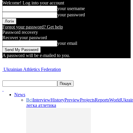
Welcome! Log into your account
your username
your password
Forgot your password? Get help
Password recovery
Recover your password
your email
A password will be e-mailed to you.
Ukrainian Athletics Federation
News
Всі
Interview
History
Preview
Projects
Reports
World
Ukrai
легка атлетика