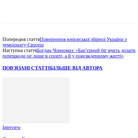
Попередня стаття
Повернення юніорської збірної України з
чемпіонату Європи
Наступна стаття
Богдан Чорномаз: «Бар’єрний біг вчить долати
перешкоди не лише в спорті, а й у повсякденному житті»
ПОВ'ЯЗАНІ СТАТТІ
БІЛЬШЕ ВІД АВТОРА
Interview