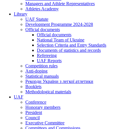
Managers and Athlete Representatives
Athletes Academy
Library
UAF Statute
Development Programme 2024-2028
Official documents
Official documents
National Team of Ukraine
Selection Criteria and Entry Standards
Documents of statistics and records
Refereeing
UAF Reports
Competition rules
Anti-doping
Statistical manuals
Рекорди України з легкої атлетики
Booklets
Methodological materials
UAF
Conference
Honorary members
President
Council
Executive Committee
Committees and Commissions