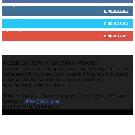
0
Підписників
ПІДПИСАТИСЬ
234
Підписників
ПІДПИСАТИСЬ
9,370
Підписників
ПІДПИСАТИСЬ
ФЕДЕРАЦІЯ ЛЕГКОЇ АТЛЕТИКИ УКРАЇНИ
Громадська спілка територіальних федерацій легкої атлетики
Автономної Республіки Крим, областей України, міст Києва
та Севастополя, яка створена з метою розвитку та
популяризації легкої атлетики
02140 м. Київ, вул. Бориса Гмирі буд. 2, під’їзд №1, 17 поверх
Контакти:
office@uaf.org.ua
ФЛАУ В СОЦ. МЕРЕЖАХ
© 2004-2026, Ukrainian Athletics Federation