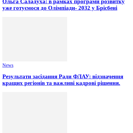
Ольга Саладуха: в рамках програми розвитку
уже готуємося до Олімпіади- 2032 у Брісбені
News
Результати засідання Ради ФЛАУ: відзначення
кращих регіонів та важливі кадрові рішення.