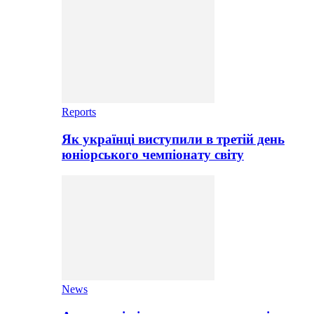
Reports
Як українці виступили в третій день
юніорського чемпіонату світу
News