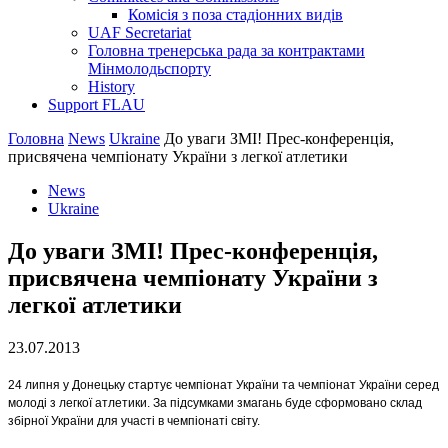
Комісія з поза стадіонних видів
UAF Secretariat
Головна тренерська рада за контрактами
Мінмолодьспорту
History
Support FLAU
Головна
News
Ukraine
До уваги ЗМІ! Прес-конференція,
присвячена чемпіонату України з легкої атлетики
News
Ukraine
До уваги ЗМІ! Прес-конференція,
присвячена чемпіонату України з
легкої атлетики
23.07.2013
24 липня у Донецьку стартує чемпіонат України та чемпіонат України серед
молоді з легкої атлетики. За підсумками змагань буде сформовано склад
збірної України для участі в чемпіонаті світу.