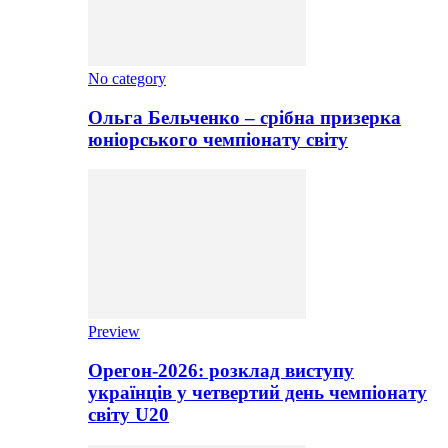
No category
Ольга Бельченко – срібна призерка
юніорського чемпіонату світу
Preview
Орегон-2026: розклад виступу
українців у четвертий день чемпіонату
світу U20