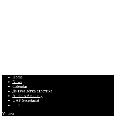
Home
News
Calendar
Дитяча легка атлетика
Athletes Academy
UAF Secretariat
Увійти