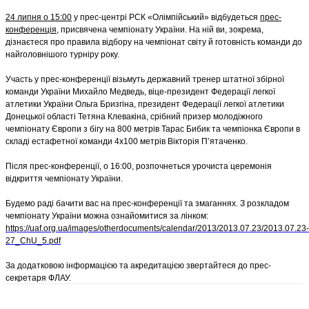
24 липня о 15:00
у прес-центрі РСК «Олімпійський» відбудеться
прес-
конференція
, присвячена чемпіонату України. На ній ви, зокрема,
дізнаєтеся про правила відбору на чемпіонат світу й готовність команди до
найголовнішого турніру року.
Участь у прес-конференції візьмуть державний тренер штатної збірної
команди України Михайло Медведь, віце-президент Федерації легкої
атлетики України Ольга Бризгіна, президент Федерації легкої атлетики
Донецької області Тетяна Клевакіна, срібний призер молодіжного
чемпіонату Європи з бігу на 800 метрів Тарас Бибик та чемпіонка Європи в
складі естафетної команди 4х100 метрів Вікторія П’ятаченко.
Після прес-конференції, о 16:00, розпочнеться урочиста церемонія
відкриття чемпіонату України.
Будемо раді бачити вас на прес-конференції та змаганнях. З розкладом
чемпіонату України можна ознайомитися за лінком:
https://uaf.org.ua/images/otherdocuments/calendar/2013/2013.07.23/2013.07.23-
27_ChU_5.pdf
За додатковою інформацією та акредитацією звертайтеся до прес-
секретаря ФЛАУ.