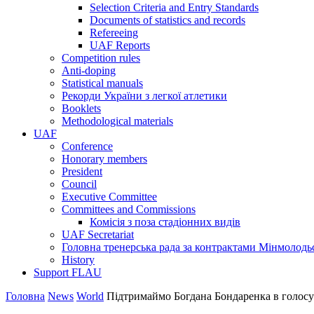
Selection Criteria and Entry Standards
Documents of statistics and records
Refereeing
UAF Reports
Competition rules
Anti-doping
Statistical manuals
Рекорди України з легкої атлетики
Booklets
Methodological materials
UAF
Conference
Honorary members
President
Council
Executive Committee
Committees and Commissions
Комісія з поза стадіонних видів
UAF Secretariat
Головна тренерська рада за контрактами Мінмолодь
History
Support FLAU
Головна
News
World
Підтримаймо Богдана Бондаренка в голосув