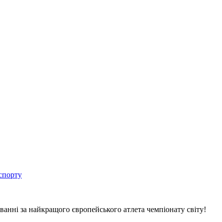
спорту
анні за найкращого європейського атлета чемпіонату світу!