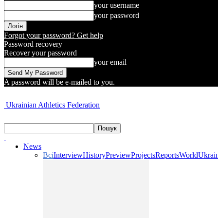
your username
your password
Forgot your password? Get help
Password recovery
Recover your password
your email
A password will be e-mailed to you.
Ukrainian Athletics Federation
News
Всі
Interview
History
Preview
Projects
Reports
World
Ukrai