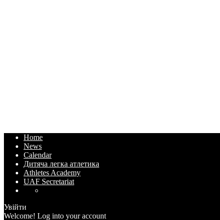
Home
News
Calendar
Дитяча легка атлетика
Athletes Academy
UAF Secretariat
Увійти
Welcome! Log into your account