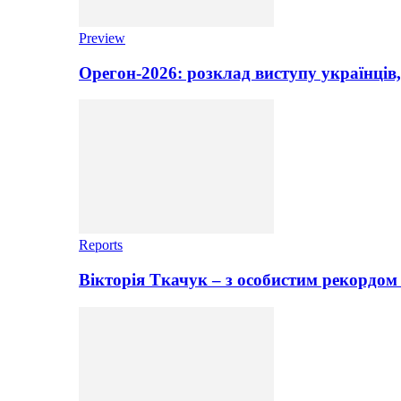
Preview
Орегон-2026: розклад виступу українців,
Reports
Вікторія Ткачук – з особистим рекордом 