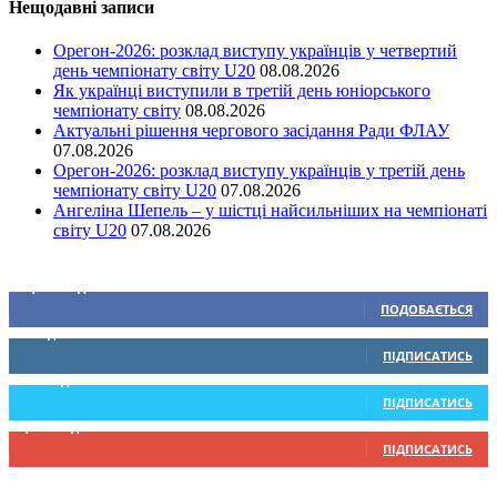
Нещодавні записи
Орегон-2026: розклад виступу українців у четвертий
день чемпіонату світу U20
08.08.2026
Як українці виступили в третій день юніорського
чемпіонату світу
08.08.2026
Актуальні рішення чергового засідання Ради ФЛАУ
07.08.2026
Орегон-2026: розклад виступу українців у третій день
чемпіонату світу U20
07.08.2026
Ангеліна Шепель – у шістці найсильніших на чемпіонаті
світу U20
07.08.2026
Ми у соціальних мережах
15,104
Підписників
ПОДОБАЄТЬСЯ
0
Підписників
ПІДПИСАТИСЬ
234
Підписників
ПІДПИСАТИСЬ
9,370
Підписників
ПІДПИСАТИСЬ