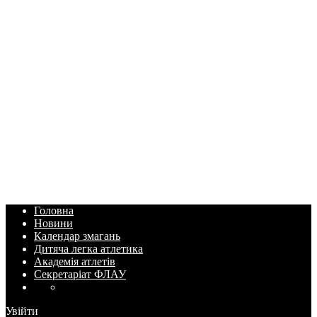
Головна
Новини
Календар змагань
Дитяча легка атлетика
Академія атлетів
Секретаріат ФЛАУ
Увійти