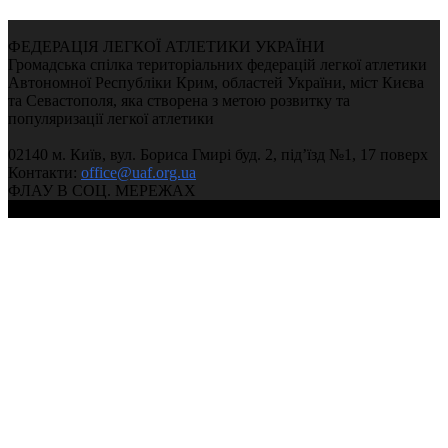
ФЕДЕРАЦІЯ ЛЕГКОЇ АТЛЕТИКИ УКРАЇНИ
Громадська спілка територіальних федерацій легкої атлетики
Автономної Республіки Крим, областей України, міст Києва
та Севастополя, яка створена з метою розвитку та
популяризації легкої атлетики
02140 м. Київ, вул. Бориса Гмирі буд. 2, під’їзд №1, 17 поверх
Контакти:
office@uaf.org.ua
ФЛАУ В СОЦ. МЕРЕЖАХ
© 2004-2026, Федерація легкої атлетики України