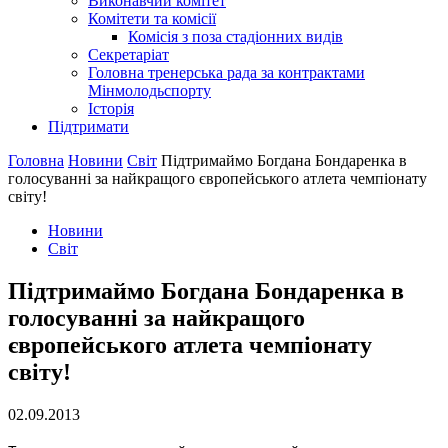
Виконавчий комітет
Комітети та комісії
Комісія з поза стадіонних видів
Секретаріат
Головна тренерська рада за контрактами
Мінмолодьспорту
Історія
Підтримати
Головна
Новини
Світ
Підтримаймо Богдана Бондаренка в
голосуванні за найкращого європейського атлета чемпіонату
світу!
Новини
Світ
Підтримаймо Богдана Бондаренка в
голосуванні за найкращого
європейського атлета чемпіонату
світу!
02.09.2013