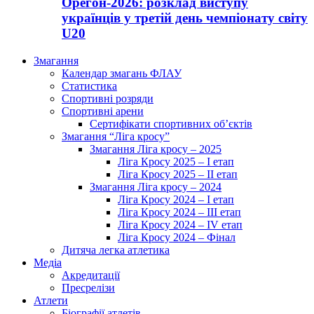
Орегон-2026: розклад виступу
українців у третій день чемпіонату світу
U20
Змагання
Календар змагань ФЛАУ
Статистика
Спортивні розряди
Спортивні арени
Сертифікати спортивних об’єктів
Змагання “Ліга кросу”
Змагання Ліга кросу – 2025
Ліга Кросу 2025 – I етап
Ліга Кросу 2025 – II етап
Змагання Ліга кросу – 2024
Ліга Кросу 2024 – I етап
Ліга Кросу 2024 – III етап
Ліга Кросу 2024 – IV етап
Ліга Кросу 2024 – Фінал
Дитяча легка атлетика
Медіа
Акредитації
Пресрелізи
Атлети
Біографії атлетів