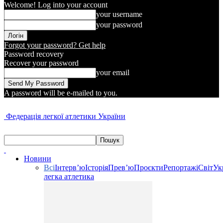
Welcome! Log into your account
your username
your password
Forgot your password? Get help
Password recovery
Recover your password
your email
A password will be e-mailed to you.
Федерація легкої атлетики України
Новини
Всі
Інтерв’ю
Історія
Прев’ю
Проєкти
Репортажі
Світ
Ук
легка атлетика