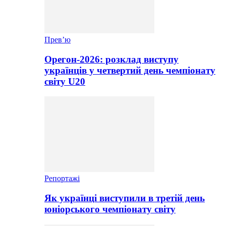
Прев’ю
Орегон-2026: розклад виступу
українців у четвертий день чемпіонату
світу U20
Репортажі
Як українці виступили в третій день
юніорського чемпіонату світу