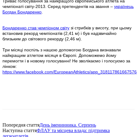
Триває голосування за найкращого європейського атлета на
чемпіонаті світу-2013. Серед претендентів на звання –
українець
Богдан Бондаренко
.
Бондаренко став чемпіоном світу
зі стрибків у висоту, при цьому
встановив рекорд чемпіонатів (2,41 м) і був надзвичайно
близьким до світового рекорду (2,46 м).
Три місяці поспіль з нашою допомогою Богдана визнавали
найкращим атлетом місяця в Європі. Допоможемо йому
перемогти і в новому голосуванні! Не зволікаємо і голосуємо за
лінком:
https://www.facebook.com/EuropeanAthletics/app_318117861667576
Попередня стаття
День іменинника. Серпень
Наступна стаття
ФЛАУ та місцева влада: підтримка
легкоатлетів