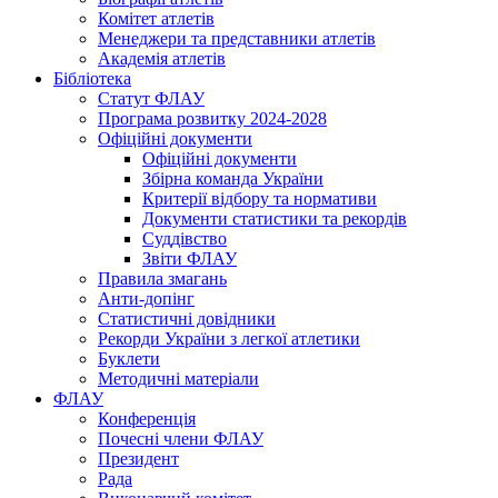
Комітет атлетів
Менеджери та представники атлетів
Академія атлетів
Бібліотека
Статут ФЛАУ
Програма розвитку 2024-2028
Офіційні документи
Офіційні документи
Збірна команда України
Критерії відбору та нормативи
Документи статистики та рекордів
Суддівство
Звіти ФЛАУ
Правила змагань
Анти-допінг
Статистичні довідники
Рекорди України з легкої атлетики
Буклети
Методичні матеріали
ФЛАУ
Конференція
Почесні члени ФЛАУ
Президент
Рада