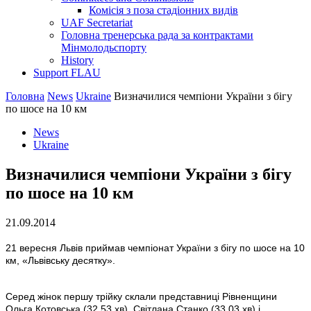
Комісія з поза стадіонних видів
UAF Secretariat
Головна тренерська рада за контрактами
Мінмолодьспорту
History
Support FLAU
Головна
News
Ukraine
Визначилися чемпіони України з бігу
по шосе на 10 км
News
Ukraine
Визначилися чемпіони України з бігу
по шосе на 10 км
21.09.2014
21 вересня Львів приймав чемпіонат України з бігу по шосе на 10
км, «Львівську десятку».
Серед жінок першу трійку склали представниці Рівненщини
Ольга Котовська (32.53 хв), Світлана Станко (33.03 хв) і