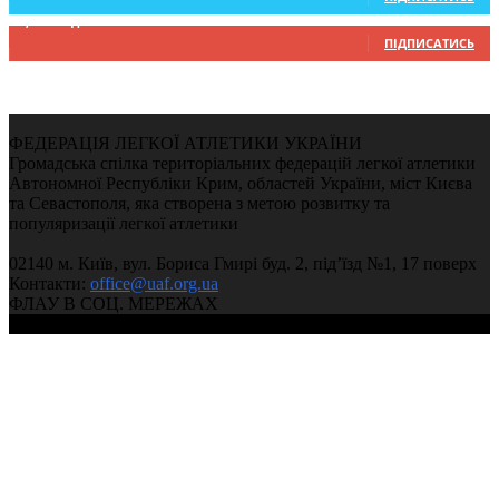
9,370
Підписників
ПІДПИСАТИСЬ
ФЕДЕРАЦІЯ ЛЕГКОЇ АТЛЕТИКИ УКРАЇНИ
Громадська спілка територіальних федерацій легкої атлетики
Автономної Республіки Крим, областей України, міст Києва
та Севастополя, яка створена з метою розвитку та
популяризації легкої атлетики
02140 м. Київ, вул. Бориса Гмирі буд. 2, під’їзд №1, 17 поверх
Контакти:
office@uaf.org.ua
ФЛАУ В СОЦ. МЕРЕЖАХ
© 2004-2026, Ukrainian Athletics Federation