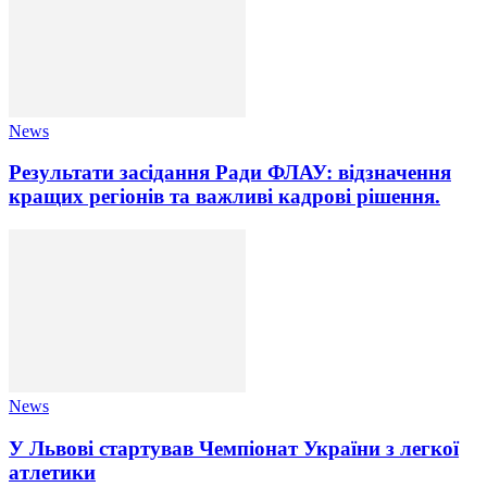
News
Результати засідання Ради ФЛАУ: відзначення
кращих регіонів та важливі кадрові рішення.
News
У Львові стартував Чемпіонат України з легкої
атлетики