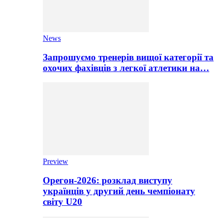
News
Запрошуємо тренерів вищої категорії та
охочих фахівців з легкої атлетики на…
Preview
Орегон-2026: розклад виступу
українців у другий день чемпіонату
світу U20