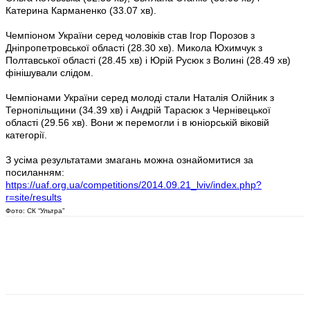
Катерина Карманенко (33.07 хв).
Чемпіоном України серед чоловіків став Ігор Порозов з
Дніпропетровської області (28.30 хв). Микола Юхимчук з
Полтавської області (28.45 хв) і Юрій Русюк з Волині (28.49 хв)
фінішували слідом.
Чемпіонами України серед молоді стали Наталія Олійник з
Тернопільщини (34.39 хв) і Андрій Тарасюк з Чернівецької
області (29.56 хв). Вони ж перемогли і в юніорській віковій
категорії.
З усіма результатами змагань можна ознайомитися за
посиланням:
https://uaf.org.ua/competitions/2014.09.21_lviv/index.php?
r=site/results
Фото: СК “Ультра”