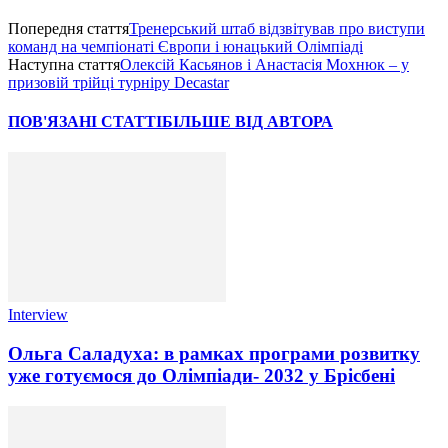
Попередня стаття
Тренерський штаб відзвітував про виступи
команд на чемпіонаті Європи і юнацький Олімпіаді
Наступна стаття
Олексій Касьянов і Анастасія Мохнюк – у
призовій трійці турніру Decastar
ПОВ'ЯЗАНІ СТАТТІ
БІЛЬШЕ ВІД АВТОРА
Interview
Ольга Саладуха: в рамках програми розвитку
уже готуємося до Олімпіади- 2032 у Брісбені