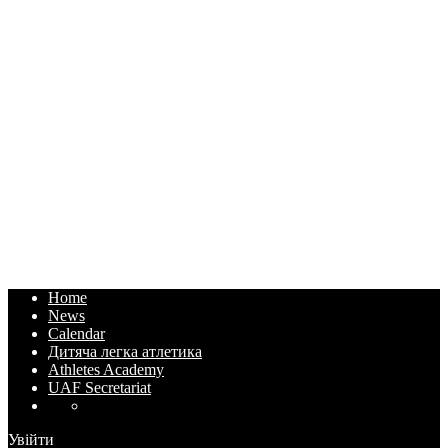
Home
News
Calendar
Дитяча легка атлетика
Athletes Academy
UAF Secretariat
Увійти