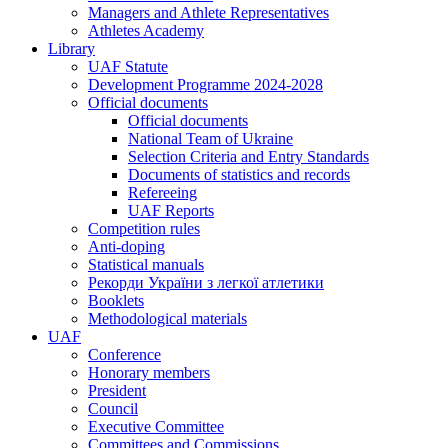
Managers and Athlete Representatives
Athletes Academy
Library
UAF Statute
Development Programme 2024-2028
Official documents
Official documents
National Team of Ukraine
Selection Criteria and Entry Standards
Documents of statistics and records
Refereeing
UAF Reports
Competition rules
Anti-doping
Statistical manuals
Рекорди України з легкої атлетики
Booklets
Methodological materials
UAF
Conference
Honorary members
President
Council
Executive Committee
Committees and Commissions