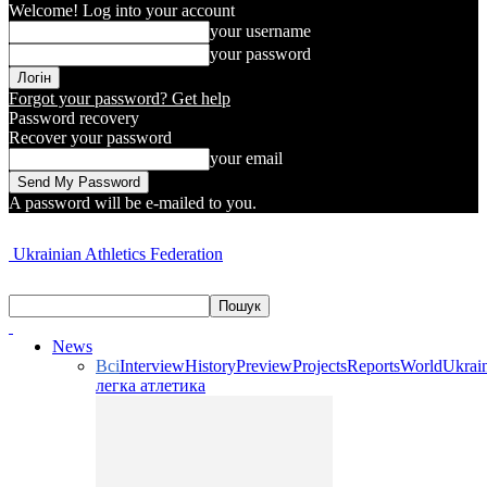
Welcome! Log into your account
your username
your password
Forgot your password? Get help
Password recovery
Recover your password
your email
A password will be e-mailed to you.
Ukrainian Athletics Federation
News
Всі
Interview
History
Preview
Projects
Reports
World
Ukrai
легка атлетика