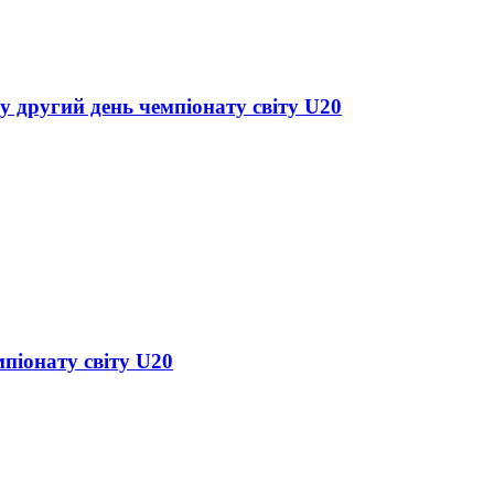
у другий день чемпіонату світу U20
піонату світу U20