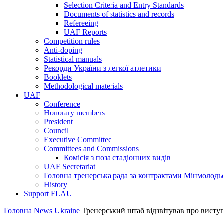
Selection Criteria and Entry Standards
Documents of statistics and records
Refereeing
UAF Reports
Competition rules
Anti-doping
Statistical manuals
Рекорди України з легкої атлетики
Booklets
Methodological materials
UAF
Conference
Honorary members
President
Council
Executive Committee
Committees and Commissions
Комісія з поза стадіонних видів
UAF Secretariat
Головна тренерська рада за контрактами Мінмолодь
History
Support FLAU
Головна
News
Ukraine
Тренерський штаб відзвітував про висту