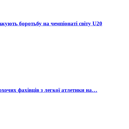
жують боротьбу на чемпіонаті світу U20
охочих фахівців з легкої атлетики на…