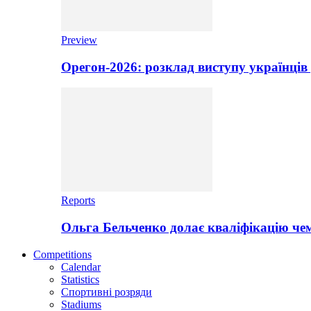
Preview
Орегон-2026: розклад виступу українців 
Reports
Ольга Бельченко долає кваліфікацію чем
Competitions
Calendar
Statistics
Спортивні розряди
Stadiums