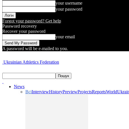
your username
your password
Forgot your password? Get help
Password recovery
Recover your password
your email
A password will be e-mailed to you.
Ukrainian Athletics Federation
News
Всі
Interview
History
Preview
Projects
Reports
World
Ukrai