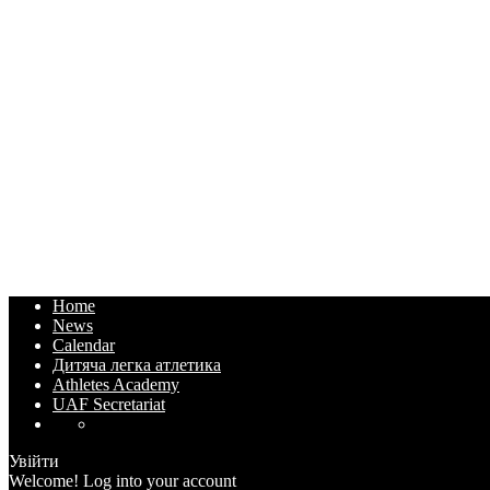
Home
News
Calendar
Дитяча легка атлетика
Athletes Academy
UAF Secretariat
Увійти
Welcome! Log into your account