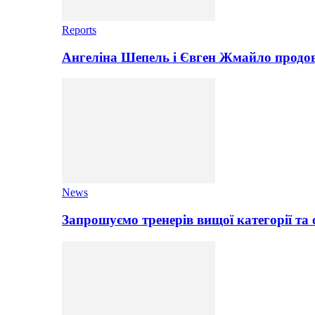
Reports
Ангеліна Шепель і Євген Жмайло продов
News
Запрошуємо тренерів вищої категорії та 