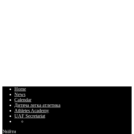
Home
News
Calendar
Дитяча легка атлетика
Athletes Academy
UAF Secretariat
Увійти