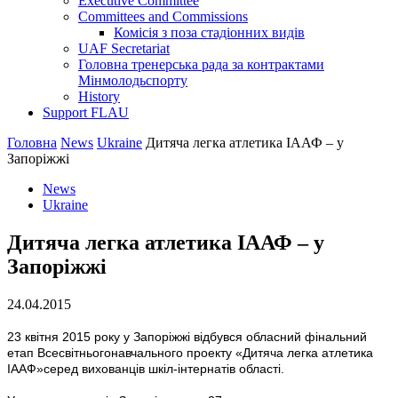
Executive Committee
Committees and Commissions
Комісія з поза стадіонних видів
UAF Secretariat
Головна тренерська рада за контрактами
Мінмолодьспорту
History
Support FLAU
Головна
News
Ukraine
Дитяча легка атлетика ІААФ – у
Запоріжжі
News
Ukraine
Дитяча легка атлетика ІААФ – у
Запоріжжі
24.04.2015
23 квітня 2015 року у Запоріжжі відбувся обласний фінальний
етап Всесвітньогонавчального проекту «Дитяча легка атлетика
ІААФ»серед вихованців шкіл-інтернатів області.