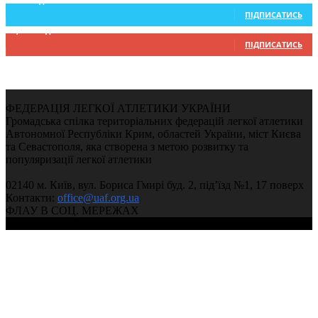
234
Підписників
ПІДПИСАТИСЬ
9,370
Підписників
ПІДПИСАТИСЬ
ФЕДЕРАЦІЯ ЛЕГКОЇ АТЛЕТИКИ УКРАЇНИ
Громадська спілка територіальних федерацій легкої атлетики
Автономної Республіки Крим, областей України, міст Києва
та Севастополя, яка створена з метою розвитку та
популяризації легкої атлетики
02140 м. Київ, вул. Бориса Гмирі буд. 2, під’їзд №1, 17 поверх
Контакти:
office@uaf.org.ua
ФЛАУ В СОЦ. МЕРЕЖАХ
© 2004-2026, Ukrainian Athletics Federation