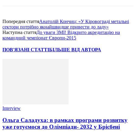
Попередня стаття
Анатолій Кончиц: «У Кіровограді метальні
сектори потрібно якнайшвидше привести до ладу»
Наступна стаття
До уваги ЗМІ! Відкрито акредитацію на
командний чемпіонат Європи-2015
ПОВ'ЯЗАНІ СТАТТІ
БІЛЬШЕ ВІД АВТОРА
Interview
Ольга Саладуха: в рамках програми розвитку
уже готуємося до Олімпіади- 2032 у Брісбені