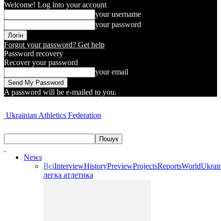
Welcome! Log into your account
your username
your password
Forgot your password? Get help
Password recovery
Recover your password
your email
A password will be e-mailed to you.
Ukrainian Athletics Federation
News
Всі
Interview
History
Preview
Projects
Reports
World
Ukrai
легка атлетика