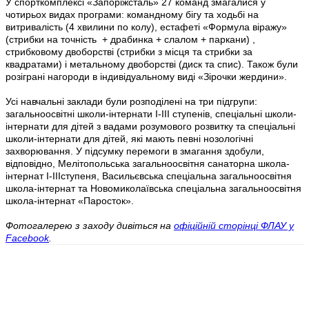
У спорткомплексі «Запоріжсталь» 27 команд змагалися у
чотирьох видах програми: командному бігу та ходьбі на
витривалість (4 хвилини по колу), естафеті «Формула віражу»
(стрибки на точність + драбинка + слалом + паркани) ,
стрибковому двоборстві (стрибки з місця та стрибки за
квадратами) і метальному двоборстві (диск та спис). Також були
розіграні нагороди в індивідуальному виді «Зірочки жердини».
Усі навчальні заклади були розподілені на три підгрупи:
загальноосвітні школи-інтернати I-III ступенів, спеціальні школи-
інтернати для дітей з вадами розумового розвитку та спеціальні
школи-інтернати для дітей, які мають певні нозологічні
захворювання. У підсумку перемоги в змагання здобули,
відповідно, Мелітопольська загальноосвітня санаторна школа-
інтернат I-IIIступеня, Васильєвська спеціальна загальноосвітня
школа-інтернат та Новомиколаївська спеціальна загальноосвітня
школа-інтернат «Паросток».
Фотогалерею з заходу дивіться на
офіційній сторінці ФЛАУ у
Facebook
.