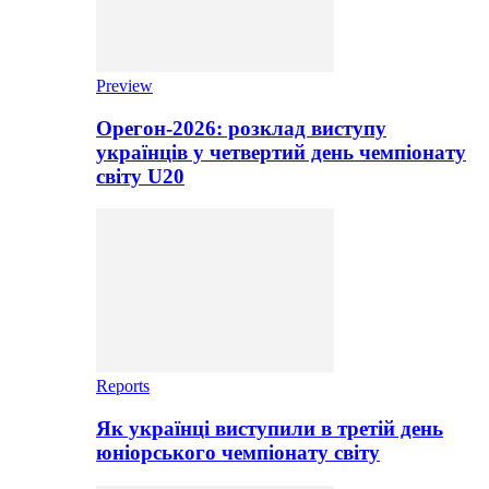
Preview
Орегон-2026: розклад виступу
українців у четвертий день чемпіонату
світу U20
Reports
Як українці виступили в третій день
юніорського чемпіонату світу