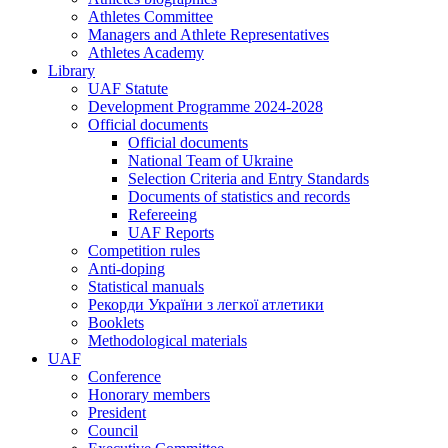
Athletes Committee
Managers and Athlete Representatives
Athletes Academy
Library
UAF Statute
Development Programme 2024-2028
Official documents
Official documents
National Team of Ukraine
Selection Criteria and Entry Standards
Documents of statistics and records
Refereeing
UAF Reports
Competition rules
Anti-doping
Statistical manuals
Рекорди України з легкої атлетики
Booklets
Methodological materials
UAF
Conference
Honorary members
President
Council