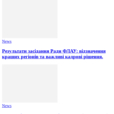
News
Результати засідання Ради ФЛАУ: відзначення
кращих регіонів та важливі кадрові рішення.
News