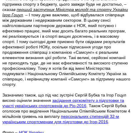
підтримка спорту з бюджету, цього завжди буде не достатньо, –
сказав
перший заступник Міністра молоді та спорту України
Ігор Гоцул
. – І тому дуже важливо, щоб відбувалася співпраця
між державним і недержавним сектором. В цьому сенсі
найголовнішим партнером держави є НОК, який потужно і
ефективно працює, який має досить багато реальних програм,
які реалізовуються і в спорті вищих досягнень, і в масовому
спорті. І тому сьогодні дуже приємно бути свідками результатів
ефективної роботі НОКу, оскільки підписання угоди про
продовження співпраці з компанією «Самсунг» є реальним
елементом визнання цієї роботи. Такі великі, серйозні компанії
не приходять туди, де не має ефективності та високого ступеню
професіоналізму. Тому я хотів би від імені Міністерства
подякувати і Національному Олімпійському Комітету України за
співпрацю, і керівництву компанії «Самсунг» за підтримку нашого
спорту.
Зазначимо також, що під час зустрічі Сергій Бубка та Ігор Гоцул
високо оцінили значення
засідання оргкомітету з підготовки та
участі українських спортсменів до Ріо-2016
. Також Сергій Бубка
оголосив про виділення Національним Олімпійським Комітетом 4
мільйонів гривень на виплату
персональних стипендій 32-м
українським спортсменам для підготовки до Ігор-2016
.
Фото –
НОК України