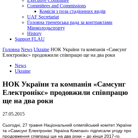
Executive Committee
Committees and Commissions
Комісія з поза стадіонних видів
UAF Secretariat
Головна тренерська рада за контрактами
Мінмолодьспорту
History
Support FLAU
Головна
News
Ukraine
НОК України та компанія «Самсунг
Електронікс» продовжили співпрацю ще на два роки
News
Ukraine
НОК України та компанія «Самсунг
Електронікс» продовжили співпрацю
ще на два роки
27.05.2015
Сьогодні, 27 травня Національний олімпійський комітет України
та «Самсунг Електронікс Україна Компані» підписали угоду про
продовження співпраці ще на два роки – до кінця 2017-го.