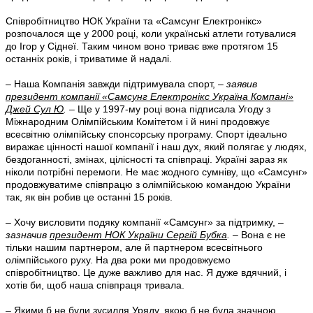
Співробітництво НОК України та «Самсунг Електронікс»
розпочалося ще у 2000 році, коли українські атлети готувалися
до Ігор у Сіднеї. Таким чином воно триває вже протягом 15
останніх років, і триватиме й надалі.
– Наша Компанія завжди підтримувала спорт,
– заявив
президент компанії «Самсунг Електронікс Україна Компані»
Джей Сул Ю
.
– Ще у 1997-му році вона підписала Угоду з
Міжнародним Олімпійським Комітетом і й нині продовжує
всесвітню олімпійську спонсорську програму. Спорт ідеально
виражає цінності нашої компанії і наш дух, який полягає у людях,
бездоганності, змінах, цілісності та співпраці. Україні зараз як
ніколи потрібні перемоги. Не має жодного сумніву, що «Самсунг»
продовжуватиме співпрацю з олімпійською командою України
так, як він робив це останні 15 років.
– Хочу висловити подяку компанії «Самсунг» за підтримку, –
зазначив
президент НОК України Сергій Бубка
.
– Вона є не
тільки нашим партнером, але й партнером всесвітнього
олімпійського руху. На два роки ми продовжуємо
співробітництво. Це дуже важливо для нас. Я дуже вдячний, і
хотів би, щоб наша співпраця тривала.
– Якими б не були зусилля Уряду, якою б не була значною