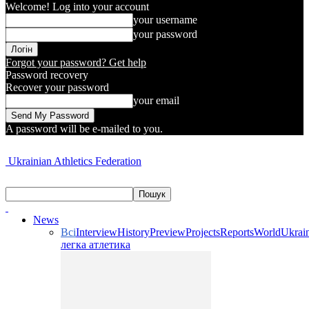
Welcome! Log into your account
your username
your password
Forgot your password? Get help
Password recovery
Recover your password
your email
A password will be e-mailed to you.
Ukrainian Athletics Federation
News
Всі
Interview
History
Preview
Projects
Reports
World
Ukrai
легка атлетика