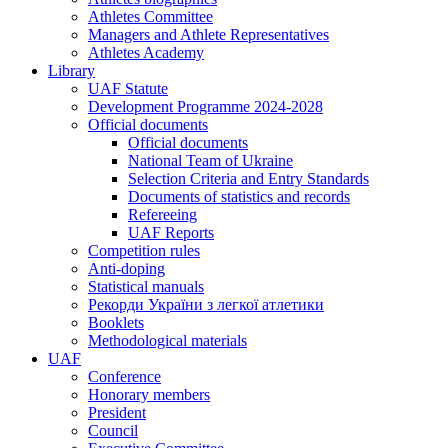
Athletes Committee
Managers and Athlete Representatives
Athletes Academy
Library
UAF Statute
Development Programme 2024-2028
Official documents
Official documents
National Team of Ukraine
Selection Criteria and Entry Standards
Documents of statistics and records
Refereeing
UAF Reports
Competition rules
Anti-doping
Statistical manuals
Рекорди України з легкої атлетики
Booklets
Methodological materials
UAF
Conference
Honorary members
President
Council