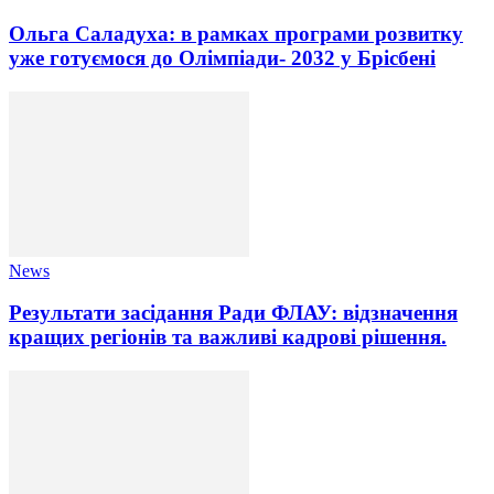
Ольга Саладуха: в рамках програми розвитку
уже готуємося до Олімпіади- 2032 у Брісбені
News
Результати засідання Ради ФЛАУ: відзначення
кращих регіонів та важливі кадрові рішення.