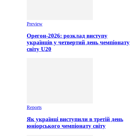
Preview
Орегон-2026: розклад виступу
українців у четвертий день чемпіонату
світу U20
Reports
Як українці виступили в третій день
юніорського чемпіонату світу