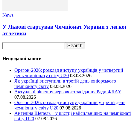
News
У Львові стартував Чемпіонат України з легкої
атлетики
Нещодавні записи
Орегон-2026: розклад виступу українців у четвертий
день чемпіонату світу U20
08.08.2026
Як українці виступили в третій день юніорського
чемпіонату світу
08.08.2026
Актуальні рішення чергового засідання Ради ФЛАУ
07.08.2026
Орегон-2026: розклад виступу українців у третій день
чемпіонату світу U20
07.08.2026
Ангеліна Шепель – у шістці найсильніших на чемпіонаті
світу U20
07.08.2026
Ми у соціальних мережах
15,104
Підписників