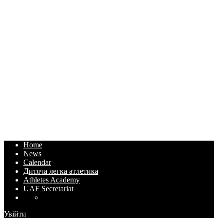
Home
News
Calendar
Дитяча легка атлетика
Athletes Academy
UAF Secretariat
Увійти