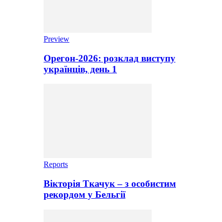
Preview
Орегон-2026: розклад виступу
українців, день 1
Reports
Вікторія Ткачук – з особистим
рекордом у Бельгії