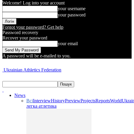
Welcome! Log into your account
your username
your password
Forgot your password? Get help
Password recovery
Recover your password
your email
A password will be e-mailed to you.
Ukrainian Athletics Federation
News
Всі
Interview
History
Preview
Projects
Reports
World
Ukrai
легка атлетика