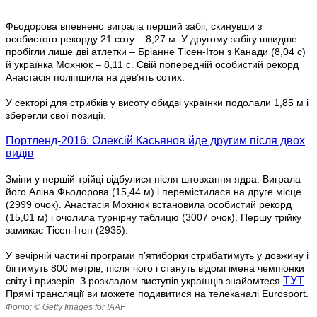
Фьодорова впевнено виграла перший забіг, скинувши з
особистого рекорду 21 соту – 8,27 м. У другому забігу швидше
пробігли лише дві атлетки – Бріанне Тісен-Ітон з Канади (8,04 с)
й українка Мохнюк – 8,11 с. Свій попередній особистий рекорд
Анастасія поліпшила на дев’ять сотих.
У секторі для стрибків у висоту обидві українки подолали 1,85 м і
зберегли свої позиції.
Портленд-2016: Олексій Касьянов йде другим після двох
видів
Зміни у першій трійці відбулися після штовхання ядра. Виграла
його Аліна Фьодорова (15,44 м) і перемістилася на друге місце
(2999 очок). Анастасія Мохнюк встановила особистий рекорд
(15,01 м) і очолила турнірну таблицю (3007 очок). Першу трійку
замикає Тісен-Ітон (2935).
У вечірній частині програми п’ятиборки стрибатимуть у довжину і
бігтимуть 800 метрів, після чого і стануть відомі імена чемпіонки
ТУТ
світу і призерів. З розкладом виступів українців знайомтеся
.
Прямі трансляції ви можете подивитися на телеканалі Eurosport.
Фото: © Getty Images for IAAF