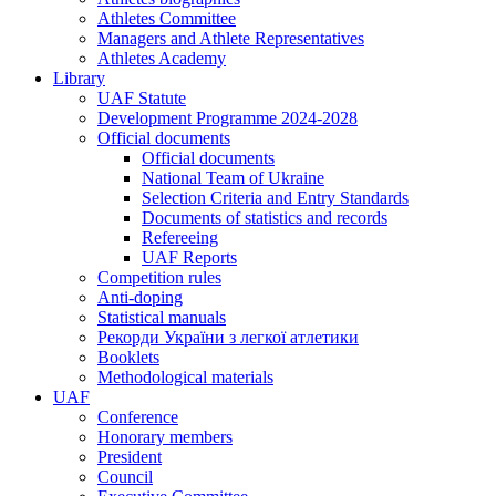
Athletes Committee
Managers and Athlete Representatives
Athletes Academy
Library
UAF Statute
Development Programme 2024-2028
Official documents
Official documents
National Team of Ukraine
Selection Criteria and Entry Standards
Documents of statistics and records
Refereeing
UAF Reports
Competition rules
Anti-doping
Statistical manuals
Рекорди України з легкої атлетики
Booklets
Methodological materials
UAF
Conference
Honorary members
President
Council