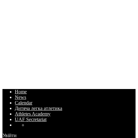
Home
News
Calendar
Дитяча легка атлетика
Athletes Academy
UAF Secretariat
Увійти