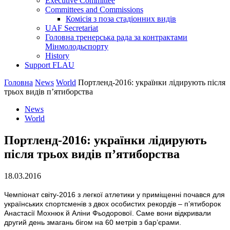
Executive Committee
Committees and Commissions
Комісія з поза стадіонних видів
UAF Secretariat
Головна тренерська рада за контрактами
Мінмолодьспорту
History
Support FLAU
Головна
News
World
Портленд-2016: українки лідирують після
трьох видів п’ятиборства
News
World
Портленд-2016: українки лідирують
після трьох видів п’ятиборства
18.03.2016
Чемпіонат світу-2016 з легкої атлетики у приміщенні почався для
українських спортсменів з двох особистих рекордів – п’ятиборок
Анастасії Мохнюк й Аліни Фьодорової. Саме вони відкривали
другий день змагань бігом на 60 метрів з бар’єрами.