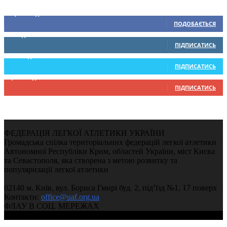
Ми у соціальних мережах
15,104
Підписників
ПОДОБАЄТЬСЯ
0
Підписників
ПІДПИСАТИСЬ
234
Підписників
ПІДПИСАТИСЬ
9,370
Підписників
ПІДПИСАТИСЬ
ФЕДЕРАЦІЯ ЛЕГКОЇ АТЛЕТИКИ УКРАЇНИ
Громадська спілка територіальних федерацій легкої атлетики
Автономної Республіки Крим, областей України, міст Києва
та Севастополя, яка створена з метою розвитку та
популяризації легкої атлетики
02140 м. Київ, вул. Бориса Гмирі буд. 2, під’їзд №1, 17 поверх
Контакти:
office@uaf.org.ua
ФЛАУ В СОЦ. МЕРЕЖАХ
© 2004-2026, Ukrainian Athletics Federation