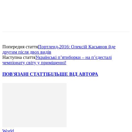
Попередня стаття
Портленд-2016: Олексій Касьянов йде
другим після двох видів
Наступна стаття
Українські п’ятиборки – на п’єдесталі
чемпіонату світу у приміщенні!
ПОВ'ЯЗАНІ СТАТТІ
БІЛЬШЕ ВІД АВТОРА
World