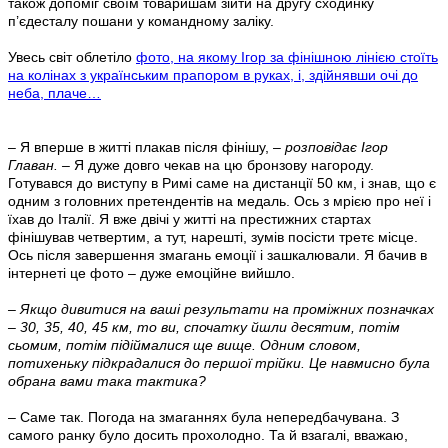
також допоміг своїм товаришам зійти на другу сходинку
п’єдесталу пошани у командному заліку.
Увесь світ облетіло
фото, на якому Ігор за фінішною лінією стоїть
на колінах з українським прапором в руках, і, здійнявши очі до
неба, плаче…
– Я вперше в житті плакав після фінішу, –
розповідає Ігор
Главан. –
Я дуже довго чекав на цю бронзову нагороду.
Готувався до виступу в Римі саме на дистанції 50 км, і знав, що є
одним з головних претендентів на медаль. Ось з мрією про неї і
їхав до Італії. Я вже двічі у житті на престижних стартах
фінішував четвертим, а тут, нарешті, зумів посісти третє місце.
Ось після завершення змагань емоції і зашкалювали. Я бачив в
інтернеті це фото – дуже емоційне вийшло.
– Якщо дивитися на ваші результати на проміжних позначках
– 30, 35, 40, 45 км, то ви, спочатку йшли десятим, потім
сьомим, потім підіймалися ще вище. Одним словом,
потихеньку підкрадалися до першої трійки. Це навмисно була
обрана вами така тактика?
– Саме так. Погода на змаганнях була непередбачувана. З
самого ранку було досить прохолодно. Та й взагалі, вважаю,