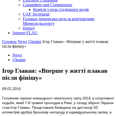
Executive Committee
Committees and Commissions
Комісія з поза стадіонних видів
UAF Secretariat
Головна тренерська рада за контрактами
Мінмолодьспорту
History
Support FLAU
Головна
News
Ukraine
Ігор Главан: «Вперше у житті плакав
після фінішу»
News
Ukraine
Ігор Главан: «Вперше у житті плакав
після фінішу»
09.05.2016
Головним героєм командного чемпіонату світу-2016 зі спортивної
ходьби, який 7-8 травня проходив в Римі, у складі збірної України
став Ігор Главан. Представник Київщини на дистанції 50
кілометрів здобув бронзову нагороду в індивідуальному заліку, а