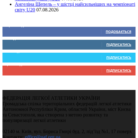
Ангеліна Шепель – у шістці найсильніших на чемпіонаті
світу U20
07.08.2026
Ми у соціальних мережах
15,104
Підписників
ПОДОБАЄТЬСЯ
0
Підписників
ПІДПИСАТИСЬ
234
Підписників
ПІДПИСАТИСЬ
9,370
Підписників
ПІДПИСАТИСЬ
ФЕДЕРАЦІЯ ЛЕГКОЇ АТЛЕТИКИ УКРАЇНИ
Громадська спілка територіальних федерацій легкої атлетики
Автономної Республіки Крим, областей України, міст Києва
та Севастополя, яка створена з метою розвитку та
популяризації легкої атлетики
02140 м. Київ, вул. Бориса Гмирі буд. 2, під’їзд №1, 17 поверх
Контакти:
office@uaf.org.ua