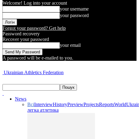
Welcome! Log into your account
your username
your password
Forgot your password? Get help
Password recovery
Recover your password
your email
A password will be e-mailed to you.
Ukrainian Athletics Federation
News
Всі
Interview
History
Preview
Projects
Reports
World
Ukrai
легка атлетика