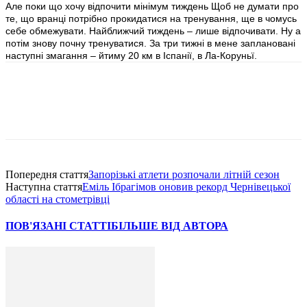
Але поки що хочу відпочити мінімум тиждень Щоб не думати про
те, що вранці потрібно прокидатися на тренування, ще в чомусь
себе обмежувати. Найближчий тиждень – лише відпочивати. Ну а
потім знову почну тренуватися. За три тижні в мене заплановані
наступні змагання – йтиму 20 км в Іспанії, в Ла-Коруньї.
Попередня стаття
Запорізькі атлети розпочали літній сезон
Наступна стаття
Еміль Ібрагімов оновив рекорд Чернівецької
області на стометрівці
ПОВ'ЯЗАНІ СТАТТІ
БІЛЬШЕ ВІД АВТОРА