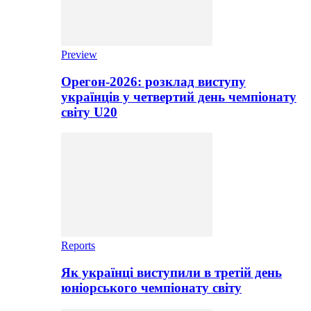
Preview
Орегон-2026: розклад виступу
українців у четвертий день чемпіонату
світу U20
Reports
Як українці виступили в третій день
юніорського чемпіонату світу