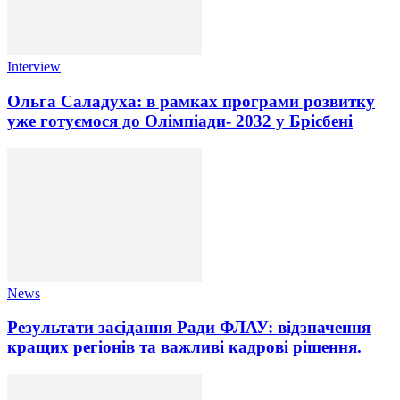
Interview
Ольга Саладуха: в рамках програми розвитку
уже готуємося до Олімпіади- 2032 у Брісбені
News
Результати засідання Ради ФЛАУ: відзначення
кращих регіонів та важливі кадрові рішення.