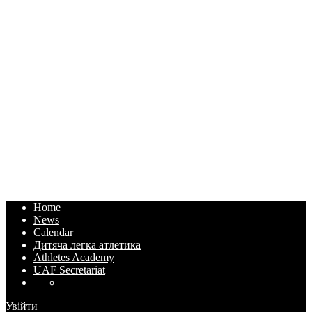
Home
News
Calendar
Дитяча легка атлетика
Athletes Academy
UAF Secretariat
Увійти