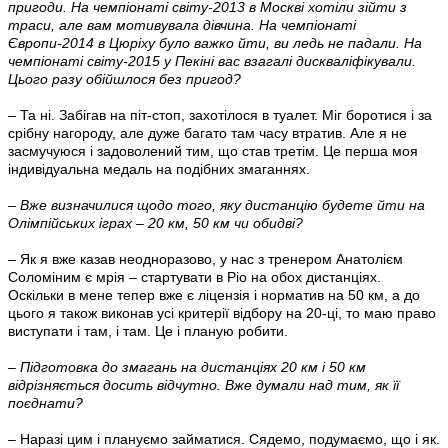
пригоди. На чемпіонаті світу-2013 в Москві хотіли зійти з
траси, але вам мотивувала дівчина. На чемпіонаті
Європи-2014 в Цюріху було важко йти, ви ледь не падали. На
чемпіонаті світу-2015 у Пекіні вас взагалі дискваліфікували.
Цього разу обійшлося без пригод?
– Та ні. Забігав на піт-стоп, захотілося в туалет. Міг боротися і за
срібну нагороду, але дуже багато там часу втратив. Але я не
засмучуюся і задоволений тим, що став третім. Це перша моя
індивідуальна медаль на подібних змаганнях.
– Вже визначилися щодо того, яку дистанцію будете йти на
Олімпійських іграх – 20 км, 50 км чи обидві?
– Як я вже казав неодноразово, у нас з тренером Анатолієм
Соломіним є мрія – стартувати в Ріо на обох дистанціях.
Оскільки в мене тепер вже є ліцензія і норматив на 50 км, а до
цього я також виконав усі критерії відбору на 20-ці, то маю право
виступати і там, і там. Це і планую робити.
– Підготовка до змагань на дистанціях 20 км і 50 км
відрізняється досить відчутно. Вже думали над тим, як її
поєднати?
– Наразі цим і плануємо займатися. Сядемо, подумаємо, що і як.