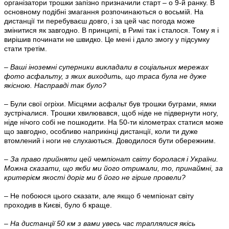
організатори трошки запізно призначили старт – о 9-й ранку. В
основному подібні змагання розпочинаються о восьмій. На
дистанції ти перебуваєш довго, і за цей час погода може
змінитися як завгодно. В принципі, в Римі так і сталося. Тому я і
вирішив починати не швидко. Це мені і дало змогу у підсумку
стати третім.
– Ваші іноземні суперники викладали в соціальних мережах
фото асфальту, з яких виходить, що траса була не дуже
якісною. Насправді так було?
– Були свої огріхи. Місцями асфальт був трошки буграми, ямки
зустрічалися. Трошки хвилювався, щоб ніде не підвернути ногу,
ніде нічого собі не пошкодити. На 50-ти кілометрах статися може
що завгодно, особливо наприкінці дистанції, коли ти дуже
втомлений і ноги не слухаються. Доводилося бути обережним.
– За право прийняти цей чемпіонат світу боролася і України.
Можна сказати, що якби ми його отримали, то, принаймні, за
критерієм якості доріг ми б його не гірше провели?
– Не побоюся цього сказати, але якщо б чемпіонат світу
проходив в Києві, було б краще.
– На дистанції 50 км з вами увесь час траплялися якісь