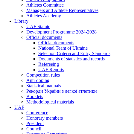
Athletes Committee
Managers and Athlete Representatives
Athletes Academy
Library
UAF Statute
Development Programme 2024-2028
Official documents
Official documents
National Team of Ukraine
Selection Criteria and Entry Standards
Documents of statistics and records
Refereeing
UAF Reports
Competition rules
Anti-doping
Statistical manuals
Рекорди України з легкої атлетики
Booklets
Methodological materials
UAF
Conference
Honorary members
President
Council