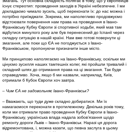
змагань. Тут основна складність полягає в тому, що у європейців
існує стереотип: проведення заходів в Україні небезпечне. І ми
докладаємо чимало зусиль, щоб переконати їх: до нас можна і
потрібно приїжджати. Зокрема, ми наполегливо продовжуємо
відстоювати повернення нам права на проведення в Івано-
Франківську Кубку Європи зі спортивної ходьби, який мав там
відбутися минулого року але був перенесений до Іспанії через
складну ситуацію в нашій країні. Нам вже готові повернути ці
змагання, але поки що ЄА не погоджується з Івано-
Франківськом, пропонуючи призначити інше місто.
Ми принципово наполягаємо на Івано-Франківську, оскільки ми
цінуємо зусилля наших тамтешніх колег, які пройшли тривалий і
складний шлях до отримання права на ці змагання. Так буде
справедливо. Хоча, якщо б ми назвали, наприклад, Київ,
отримали б Кубок Європи хоч завтра.
– Чим ЄА не задовольняє Івано-Франківськ?
– Вважають, що туди дуже складно добиратися. Ми їх
намагаємося переконати в протилежному. Декілька років тому,
коли ми отримали право проведення Кубку Європи в Івано-
Франківську, українська влада надала зобов’язання щодо
ремонту дороги Львів – Івано-Франківськ. Наразі ця дорога
відремонтована, і, можна казати, що певна заслуга в цьому