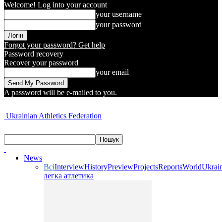
Welcome! Log into your account
your username
your password
Forgot your password? Get help
Password recovery
Recover your password
your email
A password will be e-mailed to you.
Ukrainian Athletics Federation
News
Всі
Interview
History
Preview
Projects
Reports
World
Ukrai
легка атлетика