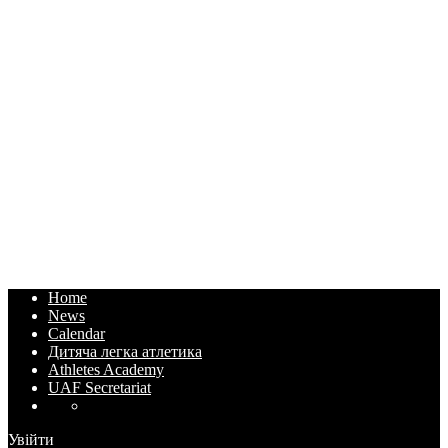
Home
News
Calendar
Дитяча легка атлетика
Athletes Academy
UAF Secretariat
Увійти