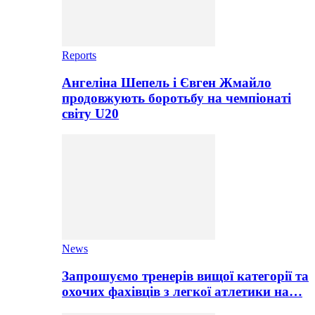
Reports
Ангеліна Шепель і Євген Жмайло
продовжують боротьбу на чемпіонаті
світу U20
News
Запрошуємо тренерів вищої категорії та
охочих фахівців з легкої атлетики на…