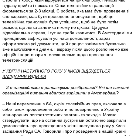
відразу прийти і показати. Сітки телевізійних трансляцій
формуються за 2-3 місяці. Є робота, яка має бути проведена зі
спонсорами, має бути проведене анонсування, щоб ця
телевізійна трансляція була успішною, щоб не було потім
розмов, що легка атлетика нікому не цікава. Це дуже
відповідальна справа, і тут не треба квапитися. В Амстердамі ми
принципово зафіксували усі наші домовленості, зараз
оформлюємо усі документи, цей процес закінчимо буквально
вже найближчими днями. І відразу після цього розпочнемо вже
офіційні переговори з телеканалами щодо проведення
телетрансляцій.
У КВІТНІ НАСТУПНОГО РОКУ У КИЄВІ ВІДБУДЕТЬСЯ
ЗАСІДАННЯ РАДИ ЄА
– З телевізійними трансляціями розібралися? Які ще важливі
організаційні питання вдалося вирішити в Амстердамі?
– Наші перемовини з ЄА, окрім телевізійних прав, включали в
себе також продовження роботи по поверненню в Україну
міжнародних легкоатлетичних змагань та заходів. Можна
стверджувати, що на останній зустрічі ми остаточно закріпили
домовленість про проведення у квітні наступного року у Києві
засідання Ради ЄА. Говорили і про проведення в нашій країні