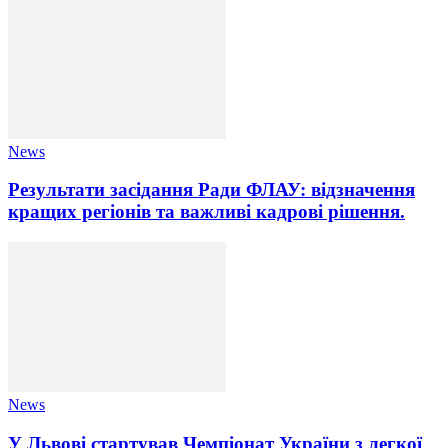
News
Результати засідання Ради ФЛАУ: відзначення
кращих регіонів та важливі кадрові рішення.
News
У Львові стартував Чемпіонат України з легкої