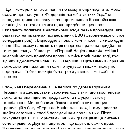
– Це – комерційна таємниця, я не можу її оприлюднити. Можу
сказати про наступне. Федерація легкої атлетики України
впродовж тривалого часу вела перемовини з Європейською
асоціацією легкої атлетики щодо придбання цих прав.
Складність полягала в наступному. Існує певна процедура, яка
базується на правилах, встановлених EBU (Європейської спілки
володарів прав). . Відповідно з нею, в кожній країні є лише один
член EBU, якому належить першочергове право на придбання
телетрансляцій. У нас це – «Перший Національний». Усі інші
компанії можуть придбати права на якісь події лише тоді, коли
від них відмовиться член EBU. «Перший Національний» прав на
легкоатлетичні змагання і сам не купував, і іншим нікому не
передавав. Тобто, позиція була трохи дивною – «ні собі, ні
людям».
Отож, наші перемовини з ЄА велися по двом напрямкам.
Перший, ми декларували свою незгоду з тим, що європейська
легка атлетика гідно не представлена на українському
телебаченні. Ми не бачимо бажання забезпечення цих
трансляцій з боку «Першого Національного», і тому просили
знайти легальний спосіб передачі нам прав на них. Після
консультацій з EBU, юристами, іншими фахівцями це питання
було вирішено. Другий напрямок – це вартість самих прав.
Зрозуміло, що ми не комерційна структура і не можемо платити