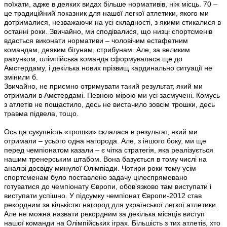
поїхати, адже в деяких видах більше нормативів, ніж місць. 70 –
це традиційний показник для нашої легкої атлетики, якого ми
дотрималися, незважаючи на усі складності, з якими стикалися в
останні роки. Звичайно, ми сподівалися, що низці спортсменів
вдасться виконати нормативи – чоловічим естафетним
командам, деяким бігунам, стрибунам. Але, за великим
рахунком, олімпійська команда сформувалася ще до
Амстердаму, і декілька нових прізвищ кардинально ситуації не
змінили б.
Звичайно, не приємно отримувати такий результат, який ми
отримали в Амстердамі. Певною мірою ми усі засмучені. Комусь
з атлетів не пощастило, десь не вистачило зовсім трошки, десь
травма підвела, тощо.
Ось ця сукупність «трошки» склалася в результат, який ми
отримали – усього одна нагорода. Але, з іншого боку, ми ще
перед чемпіонатом казали – є чітка стратегія, яка реалізується
нашим тренерським штабом. Вона базується в тому числі на
аналізі досвіду минулої Олімпіади. Чотири роки тому усім
спортсменам було поставлено задачу цілеспрямовано
готуватися до чемпіонату Європи, обов’язково там виступати і
виступати успішно. У підсумку чемпіонат Європи-2012 став
рекордним за кількістю нагород для української легкої атлетики.
Але не можна назвати рекордним за декілька місяців виступ
нашої команди на Олімпійських іграх. Більшість з тих атлетів, хто