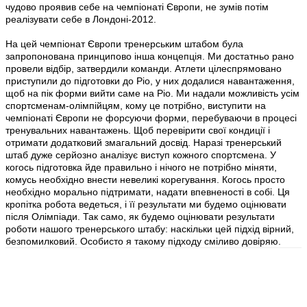
чудово проявив себе на чемпіонаті Європи, не зумів потім
реалізувати себе в Лондоні-2012.
На цей чемпіонат Європи тренерським штабом була
запропонована принципово інша концепція. Ми достатньо рано
провели відбір, затвердили команди. Атлети цілеспрямовано
приступили до підготовки до Ріо, у них додалися навантаження,
щоб на пік форми вийти саме на Ріо. Ми надали можливість усім
спортсменам-олімпійцям, кому це потрібно, виступити на
чемпіонаті Європи не форсуючи форми, перебуваючи в процесі
тренувальних навантажень. Щоб перевірити свої кондиції і
отримати додатковий змагальний досвід. Наразі тренерський
штаб дуже серйозно аналізує виступ кожного спортсмена. У
когось підготовка йде правильно і нічого не потрібно міняти,
комусь необхідно внести невеликі корегування. Когось просто
необхідно морально підтримати, надати впевненості в собі. Ця
кропітка робота ведеться, і її результати ми будемо оцінювати
після Олімпіади. Так само, як будемо оцінювати результати
роботи нашого тренерського штабу: наскільки цей підхід вірний,
безпомилковий. Особисто я такому підходу сміливо довіряю.