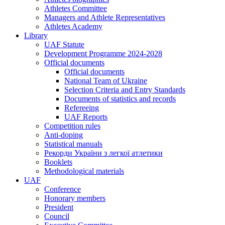
Athletes Committee
Managers and Athlete Representatives
Athletes Academy
Library
UAF Statute
Development Programme 2024-2028
Official documents
Official documents
National Team of Ukraine
Selection Criteria and Entry Standards
Documents of statistics and records
Refereeing
UAF Reports
Competition rules
Anti-doping
Statistical manuals
Рекорди України з легкої атлетики
Booklets
Methodological materials
UAF
Conference
Honorary members
President
Council