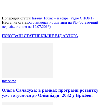
Попередня стаття
Наталія Тобіас – в ефірі «Радіо СПОРТ»
Наступна стаття
Хто виконав нормативи на Ріо (остаточний
перелік, станом на 12.07.2016)
ПОВ'ЯЗАНІ СТАТТІ
БІЛЬШЕ ВІД АВТОРА
Interview
Ольга Саладуха: в рамках програми розвитку
уже готуємося до Олімпіади- 2032 у Брісбені