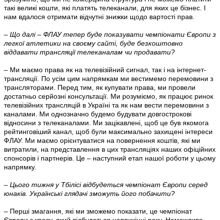
такі великі кошти, які платять телеканали, для яких це бізнес. І
нам вдалося отримати відчутні знижки щодо вартості прав.
– Що далі – ФЛАУ тепер буде показувати чемпіонати Європи з
легкої атлетики на своєму сайті, буде безкоштовно
віддавати трансляції телеканалам чи продавати?
– Ми маємо права як на телевізійний сигнал, так і на інтернет-
трансляції. По усім цим напрямкам ми вестимемо перемовини з
трансляторами. Перед тим, як купувати права, ми провели
достатньо серйозні консультації. Ми розуміємо, як працює ринок
телевізійних трансляцій в Україні та як нам вести перемовини з
каналами. Ми однозначно будемо будувати довгострокові
відносини з телеканалами. Ми зацікавлені, щоб це був якомога
рейтинговіший канал, щоб були максимально захищені інтереси
ФЛАУ. Ми маємо орієнтуватися на повернення коштів, які ми
витратили, на представлення в цих трансляціях наших офіційних
спонсорів і партнерів. Це – наступний етап нашої роботи у цьому
напрямку.
– Цього тижня у Тбілісі відбудеться чемпіонат Європи серед
юнаків. Українські глядачі зможуть його побачити?
– Перші змагання, які ми зможемо показати, це чемпіонат
Європи з кросу, який відбудеться наприкінці року. Неможливо