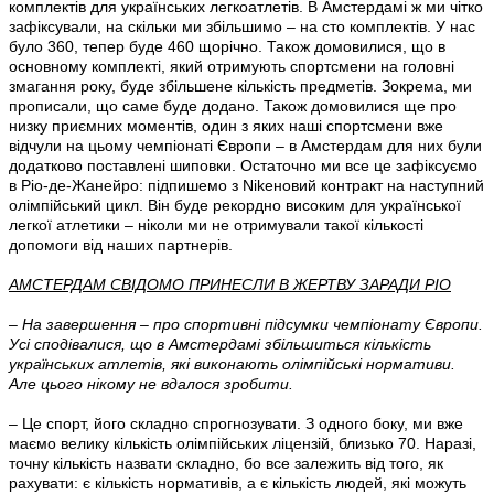
комплектів для українських легкоатлетів. В Амстердамі ж ми чітко
зафіксували, на скільки ми збільшимо – на сто комплектів. У нас
було 360, тепер буде 460 щорічно. Також домовилися, що в
основному комплекті, який отримують спортсмени на головні
змагання року, буде збільшене кількість предметів. Зокрема, ми
прописали, що саме буде додано. Також домовилися ще про
низку приємних моментів, один з яких наші спортсмени вже
відчули на цьому чемпіонаті Європи – в Амстердам для них були
додатково поставлені шиповки. Остаточно ми все це зафіксуємо
в Ріо-де-Жанейро: підпишемо з Nikeновий контракт на наступний
олімпійський цикл. Він буде рекордно високим для української
легкої атлетики – ніколи ми не отримували такої кількості
допомоги від наших партнерів.
АМСТЕРДАМ СВІДОМО ПРИНЕСЛИ В ЖЕРТВУ ЗАРАДИ РІО
– На завершення – про спортивні підсумки чемпіонату Європи.
Усі сподівалися, що в Амстердамі збільшиться кількість
українських атлетів, які виконають олімпійські нормативи.
Але цього нікому не вдалося зробити.
– Це спорт, його складно спрогнозувати. З одного боку, ми вже
маємо велику кількість олімпійських ліцензій, близько 70. Наразі,
точну кількість назвати складно, бо все залежить від того, як
рахувати: є кількість нормативів, а є кількість людей, які можуть