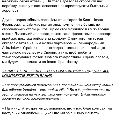
належить легкій атлетиці. Ця траса дозволяє скоротити час
переїзду, якщо у якості основного використовувати Львівський
аеропорт.
Друге – наразі збільшилася кількість авіарейсів Київ – Івано-
Франківськ, а Київ має пряме авіасполучення з більшістю
європейських столиць. Розширює свої можливості і міжнародні
зв’язки Львівський аеропорт, також івано-франківський аеропорт
приймає декілька рейсів з-за кордону. Окрім того, ми готові
обговорювати з нашим новим партнером – «Міжнародними
Авіалініями України» – інші складові, включаючи організацію
чартерного перельоту з Європи, з тим, щоб зробити
транспортування гостей якомога комфортним. Одним словом,
ми будемо наполягати на Івано-Франківську.
УКРАЇНСЬКІ ЛЕГКОАТЛЕТИ ОТРИМУВАТИМУТЬ ВІД NIKE 460
КОМПЛЕКТІВ ЕКІПІРУВАННЯ
–
Як просуваються перемовини з постачальником екіпірування
для збірних України – компанією Nike? Ви з її представниками
зустрічаєтеся на усіх великих чемпіонатах. В Амстердамі
досягли якихось домовленостей?
– На минулій зустрічі ми домовилися, що у нас буде контракт на
наступний олімпійський цикл і що ми збільшимо кількість