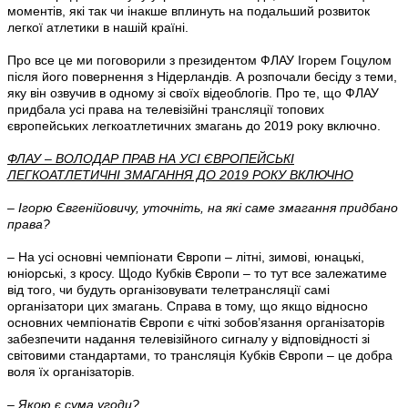
моментів, які так чи інакше вплинуть на подальший розвиток
легкої атлетики в нашій країні.
Про все це ми поговорили з президентом ФЛАУ Ігорем Гоцулом
після його повернення з Нідерландів. А розпочали бесіду з теми,
яку він озвучив в одному зі своїх відеоблогів. Про те, що ФЛАУ
придбала усі права на телевізійні трансляції топових
європейських легкоатлетичних змагань до 2019 року включно.
ФЛАУ – ВОЛОДАР ПРАВ НА УСІ ЄВРОПЕЙСЬКІ
ЛЕГКОАТЛЕТИЧНІ ЗМАГАННЯ ДО 2019 РОКУ ВКЛЮЧНО
– Ігорю Євгенійовичу, уточніть, на які саме змагання придбано
права?
– На усі основні чемпіонати Європи – літні, зимові, юнацькі,
юніорські, з кросу. Щодо Кубків Європи – то тут все залежатиме
від того, чи будуть організовувати телетрансляції самі
організатори цих змагань. Справа в тому, що якщо відносно
основних чемпіонатів Європи є чіткі зобов’язання організаторів
забезпечити надання телевізійного сигналу у відповідності зі
світовими стандартами, то трансляція Кубків Європи – це добра
воля їх організаторів.
– Якою є сума угоди?