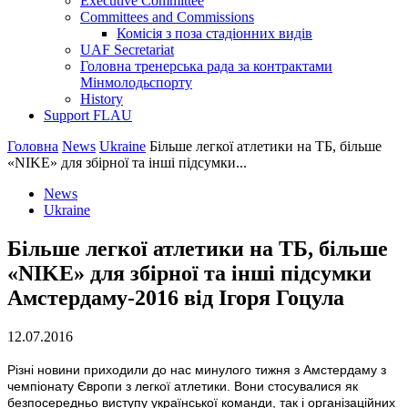
Executive Committee
Committees and Commissions
Комісія з поза стадіонних видів
UAF Secretariat
Головна тренерська рада за контрактами
Мінмолодьспорту
History
Support FLAU
Головна
News
Ukraine
Більше легкої атлетики на ТБ, більше
«NIKE» для збірної та інші підсумки...
News
Ukraine
Більше легкої атлетики на ТБ, більше
«NIKE» для збірної та інші підсумки
Амстердаму-2016 від Ігоря Гоцула
12.07.2016
Різні новини приходили до нас минулого тижня з Амстердаму з
чемпіонату Європи з легкої атлетики. Вони стосувалися як
безпосередньо виступу української команди, так і організаційних