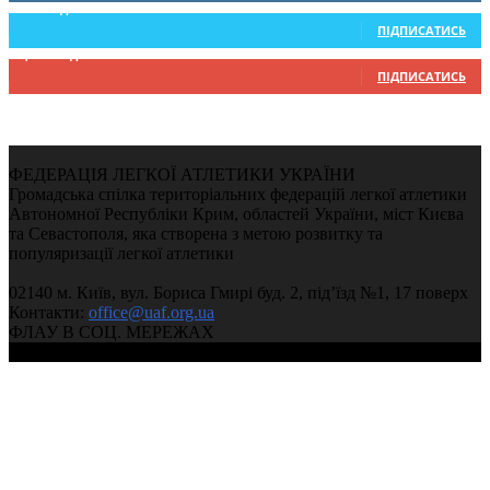
234
Підписників
ПІДПИСАТИСЬ
9,370
Підписників
ПІДПИСАТИСЬ
ФЕДЕРАЦІЯ ЛЕГКОЇ АТЛЕТИКИ УКРАЇНИ
Громадська спілка територіальних федерацій легкої атлетики
Автономної Республіки Крим, областей України, міст Києва
та Севастополя, яка створена з метою розвитку та
популяризації легкої атлетики
02140 м. Київ, вул. Бориса Гмирі буд. 2, під’їзд №1, 17 поверх
Контакти:
office@uaf.org.ua
ФЛАУ В СОЦ. МЕРЕЖАХ
© 2004-2026, Ukrainian Athletics Federation