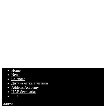
Home
News
Calendar
Дитяча легка атлетика
Athletes Academy
UAF Secretariat
Увійти