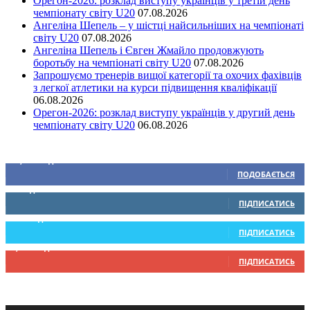
Орегон-2026: розклад виступу українців у третій день
чемпіонату світу U20
07.08.2026
Ангеліна Шепель – у шістці найсильніших на чемпіонаті
світу U20
07.08.2026
Ангеліна Шепель і Євген Жмайло продовжують
боротьбу на чемпіонаті світу U20
07.08.2026
Запрошуємо тренерів вищої категорії та охочих фахівців
з легкої атлетики на курси підвищення кваліфікації
06.08.2026
Орегон-2026: розклад виступу українців у другий день
чемпіонату світу U20
06.08.2026
Ми у соціальних мережах
15,104
Підписників
ПОДОБАЄТЬСЯ
0
Підписників
ПІДПИСАТИСЬ
234
Підписників
ПІДПИСАТИСЬ
9,370
Підписників
ПІДПИСАТИСЬ