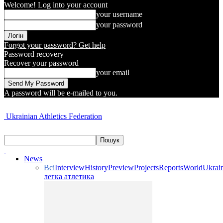
Welcome! Log into your account
your username
your password
Forgot your password? Get help
Password recovery
Recover your password
your email
A password will be e-mailed to you.
Ukrainian Athletics Federation
News
Всі
Interview
History
Preview
Projects
Reports
World
Ukrai
легка атлетика