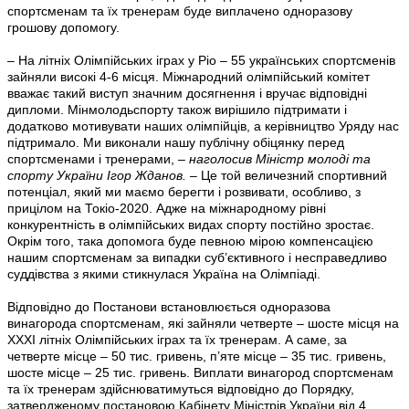
спортсменам та їх тренерам буде виплачено одноразову
грошову допомогу.
– На літніх Олімпійських іграх у Ріо – 55 українських спортсменів
зайняли високі 4-6 місця. Міжнародний олімпійський комітет
вважає такий виступ значним досягнення і вручає відповідні
дипломи. Мінмолодьспорту також вирішило підтримати і
додатково мотивувати наших олімпійців, а керівництво Уряду нас
підтримало. Ми виконали нашу публічну обіцянку перед
спортсменами і тренерами, –
наголосив Міністр молоді та
спорту України Ігор Жданов. –
Це той величезний спортивний
потенціал, який ми маємо берегти і розвивати, особливо, з
прицілом на Токіо-2020. Адже на міжнародному рівні
конкурентність в олімпійських видах спорту постійно зростає.
Окрім того, така допомога буде певною мірою компенсацією
нашим спортсменам за випадки суб’єктивного і несправедливо
суддівства з якими стикнулася Україна на Олімпіаді.
Відповідно до Постанови встановлюється одноразова
винагорода спортсменам, які зайняли четверте – шосте місця на
XXXІ літніх Олімпійських іграх та їх тренерам. А саме, за
четверте місце – 50 тис. гривень, п’яте місце – 35 тис. гривень,
шосте місце – 25 тис. гривень. Виплати винагород спортсменам
та їх тренерам здійснюватимуться відповідно до Порядку,
затвердженому постановою Кабінету Міністрів України від 4