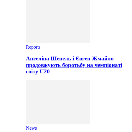
Reports
Ангеліна Шепель і Євген Жмайло
продовжують боротьбу на чемпіонаті
світу U20
News