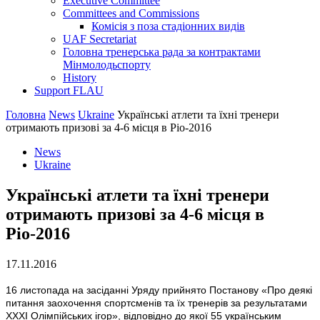
Executive Committee
Committees and Commissions
Комісія з поза стадіонних видів
UAF Secretariat
Головна тренерська рада за контрактами
Мінмолодьспорту
History
Support FLAU
Головна
News
Ukraine
Українські атлети та їхні тренери
отримають призові за 4-6 місця в Ріо-2016
News
Ukraine
Українські атлети та їхні тренери
отримають призові за 4-6 місця в
Ріо-2016
17.11.2016
16 листопада на засіданні Уряду прийнято Постанову «Про деякі
питання заохочення спортсменів та їх тренерів за результатами
ХХХІ Олімпійських ігор», відповідно до якої 55 українським