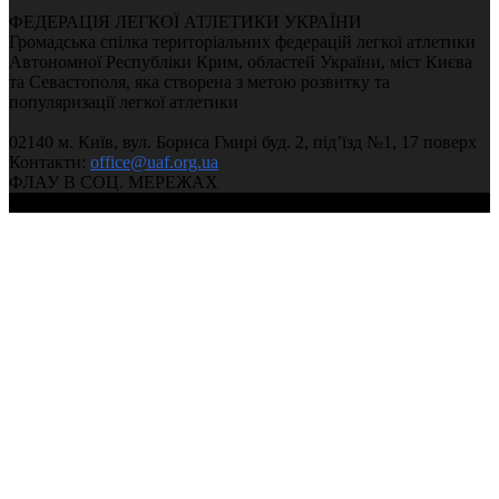
ФЕДЕРАЦІЯ ЛЕГКОЇ АТЛЕТИКИ УКРАЇНИ
Громадська спілка територіальних федерацій легкої атлетики
Автономної Республіки Крим, областей України, міст Києва
та Севастополя, яка створена з метою розвитку та
популяризації легкої атлетики
02140 м. Київ, вул. Бориса Гмирі буд. 2, під’їзд №1, 17 поверх
Контакти:
office@uaf.org.ua
ФЛАУ В СОЦ. МЕРЕЖАХ
© 2004-2026, Ukrainian Athletics Federation