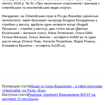
лютого 2016 р. № 91 «Про заохочення спортсменів і тренерів з
олімпійських та неолімпійських видів спорту».
Нагадаємо, на Олімпійських іграх в Ріо-де-Жанейро українські
легкоатлети, окрім бронзової нагороди Богдана Бондаренка у
стрибках у висоту, здобули одне четверте місце (Андрій
Проценко – стрибки у висоту), два п’ятих місця (Дмитро
Косинський – метання спису; Аліна Логвіненко, Ольга Бібік,
Тетяна Мельник, Ольга Земляк – естафета 4х400 м) та одне
шосте місце (Олеся Повх, Наталія Погребняк, Марія Рємєнь,
Єлизавета Бризгіна – естафета 4х100 м).
Попередня стаття
Назар та Анна Коваленки – в ефірі програми
«Овертайм» на Радіо «Ера»
Наступна стаття
Рішення, прийняті Виконкомом ФЛАУ на
засіданні 13 листопада