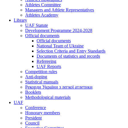
Athletes Committee
Managers and Athlete Representatives
Athletes Academy
Library
UAF Statute
Development Programme 2024-2028
Official documents
Official documents
National Team of Ukraine
Selection Criteria and Entry Standards
Documents of statistics and records
Refereeing
UAF Reports
Competition rules
Anti-doping
Statistical manuals
Рекорди України з легкої атлетики
Booklets
Methodological materials
UAF
Conference
Honorary members
President
Council