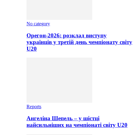
No category
Орегон-2026: розклад виступу
українців у третій день чемпіонату світу
U20
Reports
Ангеліна Шепель – у шістці
найсильніших на чемпіонаті світу U20