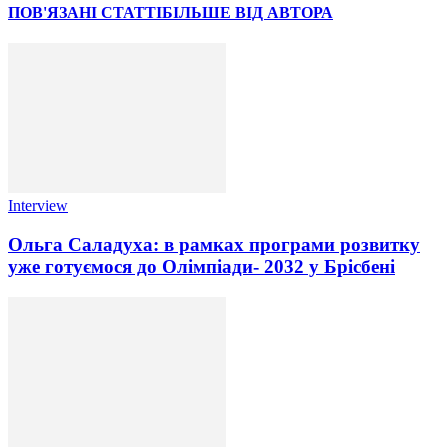
ПОВ'ЯЗАНІ СТАТТІ
БІЛЬШЕ ВІД АВТОРА
Interview
Ольга Саладуха: в рамках програми розвитку
уже готуємося до Олімпіади- 2032 у Брісбені