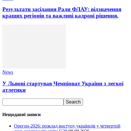
Результати засідання Ради ФЛАУ: відзначення
кращих регіонів та важливі кадрові рішення.
News
У Львові стартував Чемпіонат України з легкої
атлетики
Нещодавні записи
Орегон-2026: розклад виступу українців у четвертий