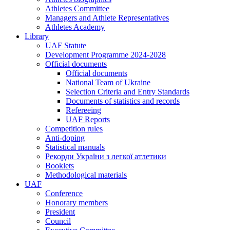
Athletes Committee
Managers and Athlete Representatives
Athletes Academy
Library
UAF Statute
Development Programme 2024-2028
Official documents
Official documents
National Team of Ukraine
Selection Criteria and Entry Standards
Documents of statistics and records
Refereeing
UAF Reports
Competition rules
Anti-doping
Statistical manuals
Рекорди України з легкої атлетики
Booklets
Methodological materials
UAF
Conference
Honorary members
President
Council