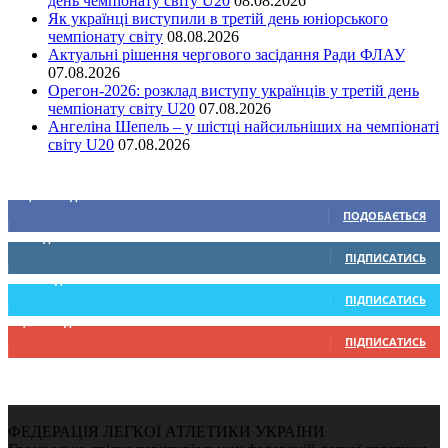
день чемпіонату світу U20
08.08.2026
Як українці виступили в третій день юніорського
чемпіонату світу
08.08.2026
Актуальні рішення чергового засідання Ради ФЛАУ
07.08.2026
Орегон-2026: розклад виступу українців у третій день
чемпіонату світу U20
07.08.2026
Ангеліна Шепель – у шістці найсильніших на чемпіонаті
світу U20
07.08.2026
Ми у соціальних мережах
15,104
Підписників
ПОДОБАЄТЬСЯ
0
Підписників
ПІДПИСАТИСЬ
234
Підписників
ПІДПИСАТИСЬ
9,370
Підписників
ПІДПИСАТИСЬ
ФЕДЕРАЦІЯ ЛЕГКОЇ АТЛЕТИКИ УКРАЇНИ