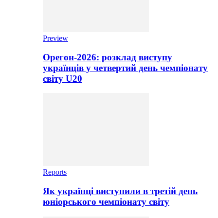
Preview
Орегон-2026: розклад виступу
українців у четвертий день чемпіонату
світу U20
Reports
Як українці виступили в третій день
юніорського чемпіонату світу