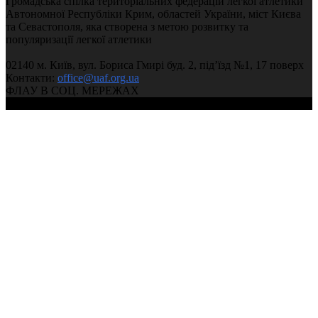
Громадська спілка територіальних федерацій легкої атлетики
Автономної Республіки Крим, областей України, міст Києва
та Севастополя, яка створена з метою розвитку та
популяризації легкої атлетики
02140 м. Київ, вул. Бориса Гмирі буд. 2, під’їзд №1, 17 поверх
Контакти:
office@uaf.org.ua
ФЛАУ В СОЦ. МЕРЕЖАХ
© 2004-2026, Ukrainian Athletics Federation