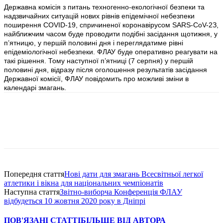
Державна комісія з питань техногенно-екологічної безпеки та
надзвичайних ситуацій нових рівнів епідемічної небезпеки
поширення COVID-19, спричиненої коронавірусом SARS-CoV-2З,
найближчим часом буде проводити подібні засідання щотижня, у
п’ятницю, у першій половині дня і переглядатиме рівні
епідеміологічної небезпеки. ФЛАУ буде оперативно реагувати на
такі рішення. Тому наступної п’ятниці (7 серпня) у першій
половині дня, відразу після оголошення результатів засідання
Державної комісії, ФЛАУ повідомить про можливі зміни в
календарі змагань.
Попередня стаття
Нові дати для змагань Всесвітньої легкої
атлетики і вікна для національних чемпіонатів
Наступна стаття
Звітно-виборча Конференція ФЛАУ
відбудеться 10 жовтня 2020 року в Дніпрі
ПОВ'ЯЗАНІ СТАТТІ
БІЛЬШЕ ВІД АВТОРА