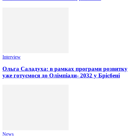
Interview
Ольга Саладуха: в рамках програми розвитку
уже готуємося до Олімпіади- 2032 у Брісбені
News