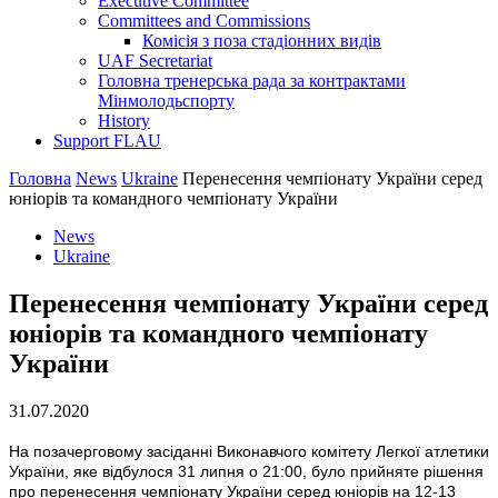
Executive Committee
Committees and Commissions
Комісія з поза стадіонних видів
UAF Secretariat
Головна тренерська рада за контрактами
Мінмолодьспорту
History
Support FLAU
Головна
News
Ukraine
Перенесення чемпіонату України серед
юніорів та командного чемпіонату України
News
Ukraine
Перенесення чемпіонату України серед
юніорів та командного чемпіонату
України
31.07.2020
На позачерговому засіданні Виконавчого комітету Легкої атлетики
України, яке відбулося 31 липня о 21:00, було прийняте рішення
про перенеcення чемпіонату України серед юніорів на 12-13