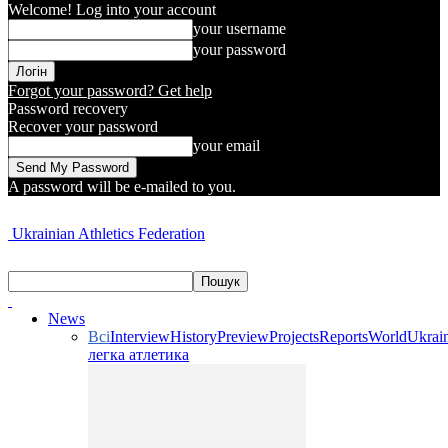
Welcome! Log into your account
your username
your password
Forgot your password? Get help
Password recovery
Recover your password
your email
A password will be e-mailed to you.
Ukrainian Athletics Federation
News
Всі
Interview
History
Preview
Projects
Reports
World
Ukrai
легка атлетика