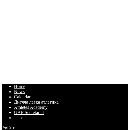
Home
News
Calendar
Дитяча легка атлетика
Athletes Academy
UAF Secretariat
Увійти