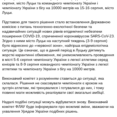
серпня, місто Луцьк та командного чемпіонату України і
чемпіонату України з бігу на 10000 метрів на 15-16 серпня, місто
Луцьк.
Підставою для такого рішення стало встановлення Державною
комісією з питань техногенно-екологічної безпеки та
надзвичайних ситуацій нових рівнів епідемічної небезпеки
поширення COVID-19, спричиненої коронавірусом SARS-CoV-2З.
Згідно з ними місто Луцьк на наступний тиждень (3-9 серпня)
було віднесено до «червоної зони», найгірша епідеміологічна
ситуація. Це означає, що в даний період в Луцьку діятимуть
жорсткі карантинні обмеження, які унеможливлюють проведення
в місті 5-6 серпня чемпіонату України з легкої атлетики серед
юніорів та 8-9 серпня командного чемпіонату України з легкої
атлетики та чемпіонату України з бігу на 10000 метрів.
Виконавчий комітет з розумінням ставиться до ситуації, яка
склалася. Рішення не скасовувати чемпіонати є кроком на
зустріч атлетам, які тренувалися і готувалися до них, і тому
повинні мати можливість реалізувати свої змагальні амбіції.
Надалі подібні ситуації можуть відбуватися знову. Виконавчий
комітет ФЛАУ буде інформувати про можливі зміни, зважаючи на
ухвалення Урядом України подібних рішень.