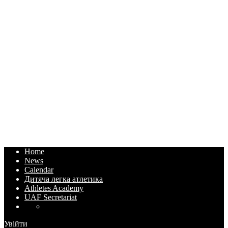
Home
News
Calendar
Дитяча легка атлетика
Athletes Academy
UAF Secretariat
Увійти