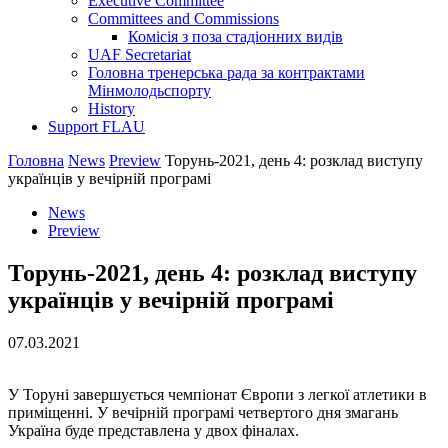
Executive Committee
Committees and Commissions
Комісія з поза стадіонних видів
UAF Secretariat
Головна тренерська рада за контрактами
Мінмолодьспорту
History
Support FLAU
Головна
News
Preview
Торунь-2021, день 4: розклад виступу
українців у вечірній програмі
News
Preview
Торунь-2021, день 4: розклад виступу
українців у вечірній програмі
07.03.2021
У Торуні завершується чемпіонат Європи з легкої атлетики в
приміщенні. У вечірній програмі четвертого дня змагань
Україна буде представлена у двох фіналах.