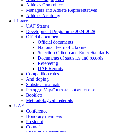
Athletes Committee
Managers and Athlete Representatives
Athletes Academy
Library
UAF Statute
Development Programme 2024-2028
Official documents
Official documents
National Team of Ukraine
Selection Criteria and Entry Standards
Documents of statistics and records
Refereeing
UAF Reports
Competition rules
Anti-doping
Statistical manuals
Рекорди України з легкої атлетики
Booklets
Methodological materials
UAF
Conference
Honorary members
President
Council