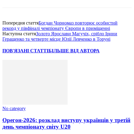
Попередня стаття
Богдан Чорномаз повторює особистий
рекорд у півфіналі чемпіонату Європи в приміщенні
Наступна стаття
Золото Ярослави Магучіх, срібло Ірини
Геращенко та четверте місце Юлії Левченко в Торуні
ПОВ'ЯЗАНІ СТАТТІ
БІЛЬШЕ ВІД АВТОРА
No category
Орегон-2026: розклад виступу українців у третій
день чемпіонату світу U20