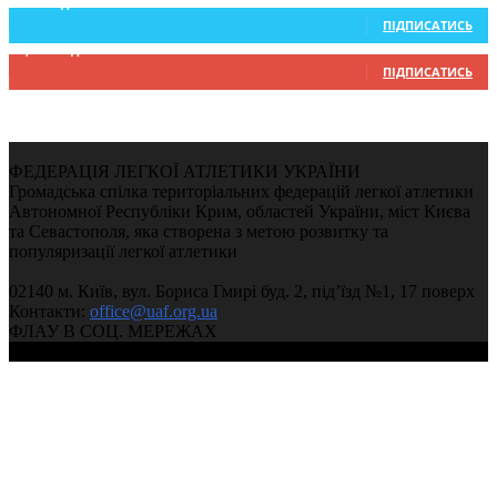
234
Підписників
ПІДПИСАТИСЬ
9,370
Підписників
ПІДПИСАТИСЬ
ФЕДЕРАЦІЯ ЛЕГКОЇ АТЛЕТИКИ УКРАЇНИ
Громадська спілка територіальних федерацій легкої атлетики
Автономної Республіки Крим, областей України, міст Києва
та Севастополя, яка створена з метою розвитку та
популяризації легкої атлетики
02140 м. Київ, вул. Бориса Гмирі буд. 2, під’їзд №1, 17 поверх
Контакти:
office@uaf.org.ua
ФЛАУ В СОЦ. МЕРЕЖАХ
© 2004-2026, Ukrainian Athletics Federation