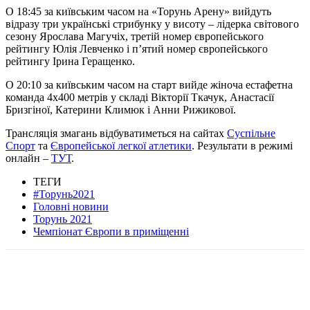
О 18:45 за київським часом на «Торунь Арену» вийдуть
відразу три українські стрибунку у висоту – лідерка світового
сезону Ярослава Магучіх, третій номер європейського
рейтингу Юлія Левченко і п’ятий номер європейського
рейтингу Ірина Геращенко.
О 20:10 за київським часом на старт вийде жіноча естафетна
команда 4х400 метрів у складі Вікторії Ткачук, Анастасії
Бризгіної, Катерини Климюк і Анни Рижикової.
Трансляція змагань відбуватиметься на сайтах
Суспільне
Спорт
та
Європейської легкої атлетики
. Результати в режимі
онлайн –
ТУТ
.
ТЕГИ
#Торунь2021
Головні новини
Торунь 2021
Чемпіонат Європи в приміщенні