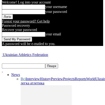
Welcome! Log into your account
your username
your password
Forgot your password? Get help
Password recovery
Recover your password
your email
A password will be e-mailed to you.
Ukrainian Athletics Federation
News
Всі
Interview
History
Preview
Projects
Reports
World
Ukrai
легка атлетика