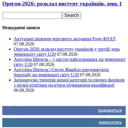
Орегон-2026: розклад виступу українців, день 1
Нещодавні записи
Актуальні рішення чергового засідання Ради ФЛАУ
07.08.2026
Орегон-2026: розклад виступу українців у третій день
чемпіонату світу U20
07.08.2026
Ангеліна Шепель – у шістці найсильніших на чемпіонаті
світу U20
07.08.2026
Ангеліна Шепель і Євген Жмайло продовжують
боротьбу на чемпіонаті світу U20
07.08.2026
Запрошуємо тренерів вищої категорії та охочих фахівців
з легкої атлетики на курси підвищення кваліфікації
06.08.2026
Ми у соціальних мережах
15,104
Підписників
ПОДОБАЄТЬСЯ
0
Підписників
ПІДПИСАТИСЬ