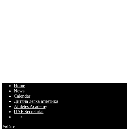
Home
News
Calendar
Дитяча легка атлетика
Athletes Academy
UAF Secretariat
Увійти