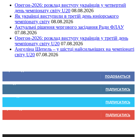
Орегон-2026: розклад виступу українців у четвертий
день чемпіонату світу U20
08.08.2026
Як українці виступили в третій день юніорського
чемпіонату світу
08.08.2026
Актуальні рішення чергового засідання Ради ФЛАУ
07.08.2026
Орегон-2026: розклад виступу українців у третій день
чемпіонату світу U20
07.08.2026
Ангеліна Шепель – у шістці найсильніших на чемпіонаті
світу U20
07.08.2026
Ми у соціальних мережах
15,104
Підписників
ПОДОБАЄТЬСЯ
0
Підписників
ПІДПИСАТИСЬ
234
Підписників
ПІДПИСАТИСЬ
9,370
Підписників
ПІДПИСАТИСЬ