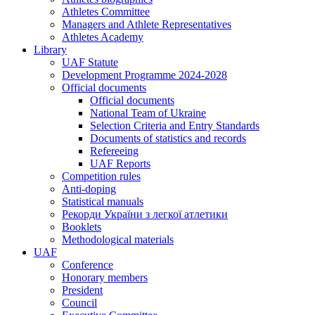
Athletes Committee
Managers and Athlete Representatives
Athletes Academy
Library
UAF Statute
Development Programme 2024-2028
Official documents
Official documents
National Team of Ukraine
Selection Criteria and Entry Standards
Documents of statistics and records
Refereeing
UAF Reports
Competition rules
Anti-doping
Statistical manuals
Рекорди України з легкої атлетики
Booklets
Methodological materials
UAF
Conference
Honorary members
President
Council