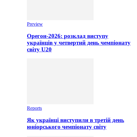
Preview
Орегон-2026: розклад виступу
українців у четвертий день чемпіонату
світу U20
Reports
Як українці виступили в третій день
юніорського чемпіонату світу