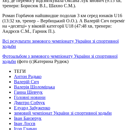
хв), де перемогу відсвяткувала Оксана Лук’янович (9:15 хв,
тренери: Борисюк В.І., Шахно С.М.).
Роман Горбачов найшвидше подолав 3 км серед юнаків U16
(13:32 хв, тренер – Вербицький О.О.). А Валерій Сич переміг
на «десятці» у віковій категорії U18 (47:48 хв, тренери:
Андрєєв С.М., Гарник П.).
Всі результати зимового чемпіонату України зі спортивної
ходьби
Фотоальбом з зимового чемпіонату України зі спортивної
ходьби
(фото (с)Катерина Рудюк)
ТЕГИ
Антон Радько
Валерій Сич
Валерія Шоломіцька
Ганна Шевчук
Головні новини
Дмитро Собчук
Едуард Забуженко
зимовий чемпіонат України зі спортивної ходьби
Іван Банзерук
Іван Лосєв
Ігор Главан