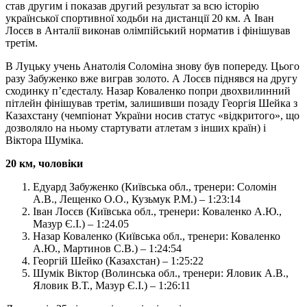
став другим і показав другий результат за всю історію
української спортивної ходьби на дистанції 20 км. А Іван
Лосєв в Анталії виконав олімпійський норматив і фінішував
третім.
В Луцьку учень Анатолія Соломіна знову був попереду. Цього
разу Забуженко вже виграв золото. А Лосєв піднявся на другу
сходинку п’єдесталу. Назар Коваленко попри двохвилинний
пітлейн фінішував третім, залишивши позаду Георгія Шейка з
Казахстану (чемпіонат України носив статус «відкритого», що
дозволяло на ньому стартувати атлетам з інших країн) і
Віктора Шуміка.
20 км, чоловіки
Едуард Забуженко (Київська обл., тренери: Соломін
А.В., Лещенко О.О., Кузьмук Р.М.) – 1:23:14
Іван Лосєв (Київська обл., тренери: Коваленко А.Ю.,
Мазур Є.І.) – 1:24.05
Назар Коваленко (Київська обл., тренери: Коваленко
А.Ю., Мартинов С.В.) – 1:24:54
Георгій Шейко (Казахстан) – 1:25:22
Шумік Віктор (Волинська обл., тренери: Яловик А.В.,
Яловик В.Т., Мазур Є.І.) – 1:26:11