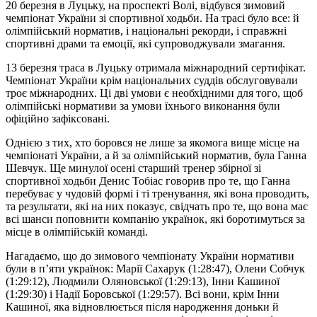
20 березня в Луцьку, на проспекті Волі, відбувся зимовий
чемпіонат України зі спортивної ходьби. На трасі було все: й
олімпійський норматив, і національні рекорди, і справжні
спортивні драми та емоції, які супроводжували змагання.
13 березня траса в Луцьку отримала міжнародний сертифікат.
Чемпіонат України крім національних суддів обслуговували
троє міжнародних. Ці дві умови є необхідними для того, щоб
олімпійські нормативи за умови їхнього виконання були
офіційно зафіксовані.
Однією з тих, хто боровся не лише за якомога вище місце на
чемпіонаті України, а й за олімпійський норматив, була Ганна
Шевчук. Ще минулої осені старший тренер збірної зі
спортивної ходьби Денис Тобіас говорив про те, що Ганна
перебуває у чудовій формі і ті тренування, які вона проводить,
та результати, які на них показує, свідчать про те, що вона має
всі шанси поповнити компанію українок, які боротимуться за
місце в олімпійській команді.
Нагадаємо, що до зимового чемпіонату України нормативи
були в п’яти українок: Марії Сахарук (1:28:47), Олени Собчук
(1:29:12), Людмили Оляновської (1:29:13), Інни Кашиної
(1:29:30) і Надії Боровської (1:29:57). Всі вони, крім Інни
Кашиної, яка відновлюється після народження доньки й