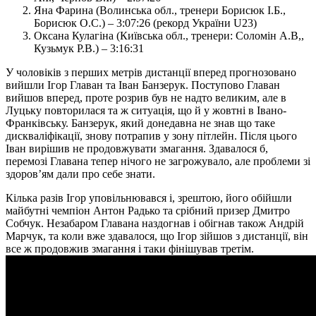
Яна Фарина (Волинська обл., тренери Борисюк І.Б.,
Борисюк О.С.) – 3:07:26 (рекорд України U23)
Оксана Кулагіна (Київська обл., тренери: Соломін А.В,,
Кузьмук Р.В.) – 3:16:31
У чоловіків з перших метрів дистанції вперед прогнозовано
вийшли Ігор Главан та Іван Банзерук. Поступово Главан
вийшов вперед, проте розрив був не надто великим, але в
Луцьку повторилася та ж ситуація, що й у жовтні в Івано-
Франківську. Банзерук, який донедавна не знав що таке
дискваліфікації, знову потрапив у зону пітлейн. Після цього
Іван вирішив не продовжувати змагання. Здавалося б,
перемозі Главана тепер нічого не загрожувало, але проблеми зі
здоров’ям дали про себе знати.
Кілька разів Ігор уповільнювався і, зрештою, його обійшли
майбутні чемпіон Антон Радько та срібний призер Дмитро
Собчук. Незабаром Главана наздогнав і обігнав також Андрій
Марчук, та коли вже здавалося, що Ігор зійшов з дистанції, він
все ж продовжив змагання і таки фінішував третім.