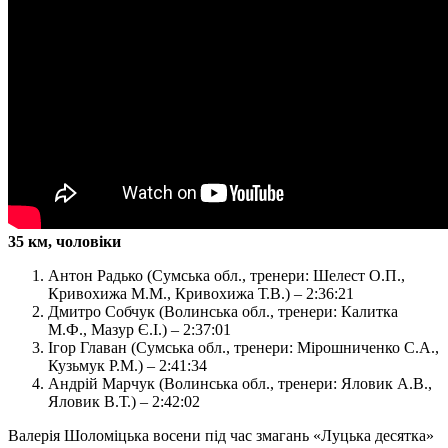
35 км, чоловіки
Антон Радько (Сумська обл., тренери: Шелест О.П.,
Кривохижа М.М., Кривохижа Т.В.) – 2:36:21
Дмитро Собчук (Волинська обл., тренери: Калитка
М.Ф., Мазур Є.І.) – 2:37:01
Ігор Главан (Сумська обл., тренери: Мірошниченко С.А.,
Кузьмук Р.М.) – 2:41:34
Андрій Марчук (Волинська обл., тренери: Яловик А.В.,
Яловик В.Т.) – 2:42:02
Валерія Шоломіцька восени під час змагань «Луцька десятка»