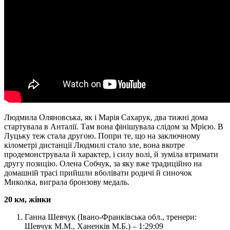
Людмила Оляновська, як і Марія Сахарук, два тижні дома
стартувала в Анталії. Там вона фінішувала слідом за Мрією. В
Луцьку теж стала другою. Попри те, що на заключному
кілометрі дистанції Людмилі стало зле, вона вкотре
продемонструвала й характер, і силу волі, й зуміла втримати
другу позицію. Олена Собчук, за яку вже традиційно на
домашній трасі прийшли вболівати родичі й синочок
Миколка, виграла бронзову медаль.
20 км, жінки
Ганна Шевчук (Івано-Франківська обл., тренери:
Шевчук М.М., Ханенків М.Б.) – 1:29:09