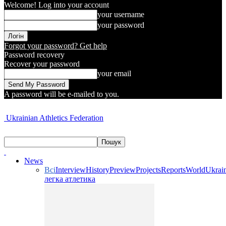
Welcome! Log into your account
your username
your password
Forgot your password? Get help
Password recovery
Recover your password
your email
A password will be e-mailed to you.
Ukrainian Athletics Federation
News
Всі
Interview
History
Preview
Projects
Reports
World
Ukrai
легка атлетика