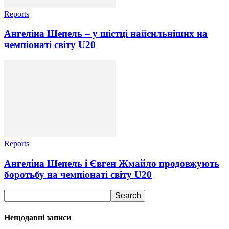
Reports
Ангеліна Шепель – у шістці найсильніших на
чемпіонаті світу U20
Reports
Ангеліна Шепель і Євген Жмайло продовжують
боротьбу на чемпіонаті світу U20
Нещодавні записи