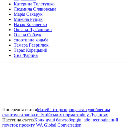
Катерина Толстушко
Людмила Оляновська
Марія Сахарук
Микола Рущак
Назар Коваленко
Оксана Лук'янович
Олена Собчук
спортивна ходьба
Тамара Гаврилюк
Тарас Корецький
Яна Фарина
Попередня стаття
Матей Тот розпрощався з улюбленим
стартом та злива олімпійських нормативів у Дудінцях
Наступна стаття
Крик душі багатоборців, або несподіваний
початок проекту WA Global Conversation