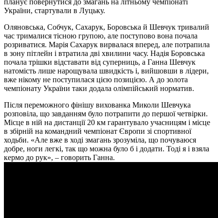
планує повернутися до змагань на літньому чемпіонаті
України, стартували в Луцьку.
Оляновська, Собчук, Сахарук, Боровська й Шевчук тривалий
час трималися тісною групою, але поступово вона почала
розриватися. Марія Сахарук вирвалася вперед, але потрапила
в зону пітлейн і втратила дві хвилини часу. Надія Боровська
почала трішки відставати від суперниць, а Ганна Шевчук
натомість лише нарощувала швидкість і, вийшовши в лідери,
вже нікому не поступилася цією позицією. А до золота
чемпіонату України таки додала олімпійський норматив.
Після переможного фінішу вихованка Миколи Шевчука
розповіла, що завданням було потрапити до першої четвірки.
Місце в ній на дистанції 20 км гарантувало учасницям і місце
в збірній на командний чемпіонат Європи зі спортивної
ходьби. «Але вже в ході змагань зрозуміла, що почуваюся
добре, ноги легкі, так що можна було б і додати. Тоді я і взяла
кермо до рук», – говорить Ганна.