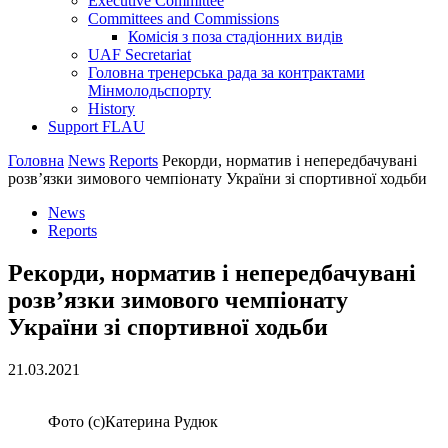
Executive Committee
Committees and Commissions
Комісія з поза стадіонних видів
UAF Secretariat
Головна тренерська рада за контрактами
Мінмолодьспорту
History
Support FLAU
Головна
News
Reports
Рекорди, норматив і непередбачувані
розв’язки зимового чемпіонату України зі спортивної ходьби
News
Reports
Рекорди, норматив і непередбачувані
розв’язки зимового чемпіонату
України зі спортивної ходьби
21.03.2021
Фото (с)Катерина Рудюк