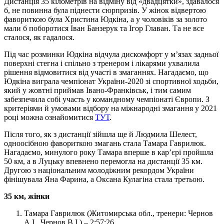
Дистанція 35 кілометрів на відміну від «двадцятки», здавалося
б, не повинна була піднести сюрпризів. У жінок відвертою
фавориткою була Христина Юдкіна, а у чоловіків за золото
мали б поборотися Іван Банзерук та Ігор Главан. Та не все
сталося, як гадалося.
Під час розминки Юдкіна відчула дискомфорт у м’язах задньої
поверхні стегна і спільно з тренером і лікарями ухвалила
рішення відмовитися від участі в змаганнях. Нагадаємо, що
Юдкіна виграла чемпіонат України-2020 зі спортивної ходьби,
який у жовтні приймав Івано-Франківськ, і тим самим
забезпечила собі участь у командному чемпіонаті Європи. З
критеріями й умовами відбору на міжнародні змагання у 2021
році можна ознайомитися
ТУТ
.
Після того, як з дистанції зійшла ще й Людмила Шелест,
одноосібною фавориткою змагань стала Тамара Гаврилюк.
Нагадаємо, минулого року Тамара вперше в кар’єрі пройшла
50 км, а в Луцьку впевнено перемогла на дистанції 35 км.
Другою з національним молодіжним рекордом України
фінішувала Яна Фарина, а Оксана Кулагіна стала третьою.
35 км, жінки
Тамара Гаврилюк (Житомирська обл., тренери: Чернов
А.І., Чернов В.І.) – 2:57:26