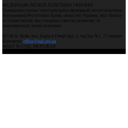
ФЕДЕРАЦІЯ ЛЕГКОЇ АТЛЕТИКИ УКРАЇНИ
Громадська спілка територіальних федерацій легкої атлетики
Автономної Республіки Крим, областей України, міст Києва
та Севастополя, яка створена з метою розвитку та
популяризації легкої атлетики
02140 м. Київ, вул. Бориса Гмирі буд. 2, під’їзд №1, 17 поверх
Контакти:
office@uaf.org.ua
ФЛАУ В СОЦ. МЕРЕЖАХ
© 2004-2026, Ukrainian Athletics Federation