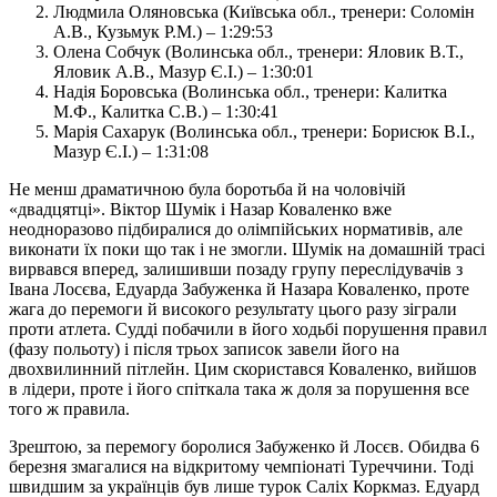
Людмила Оляновська (Київська обл., тренери: Соломін
А.В., Кузьмук Р.М.) – 1:29:53
Олена Собчук (Волинська обл., тренери: Яловик В.Т.,
Яловик А.В., Мазур Є.І.) – 1:30:01
Надія Боровська (Волинська обл., тренери: Калитка
М.Ф., Калитка С.В.) – 1:30:41
Марія Сахарук (Волинська обл., тренери: Борисюк В.І.,
Мазур Є.І.) – 1:31:08
Не менш драматичною була боротьба й на чоловічій
«двадцятці». Віктор Шумік і Назар Коваленко вже
неодноразово підбиралися до олімпійських нормативів, але
виконати їх поки що так і не змогли. Шумік на домашній трасі
вирвався вперед, залишивши позаду групу переслідувачів з
Івана Лосєва, Едуарда Забуженка й Назара Коваленко, проте
жага до перемоги й високого результату цього разу зіграли
проти атлета. Судді побачили в його ходьбі порушення правил
(фазу польоту) і після трьох записок завели його на
двохвилинний пітлейн. Цим скористався Коваленко, вийшов
в лідери, проте і його спіткала така ж доля за порушення все
того ж правила.
Зрештою, за перемогу боролися Забуженко й Лосєв. Обидва 6
березня змагалися на відкритому чемпіонаті Туреччини. Тоді
швидшим за українців був лише турок Саліх Коркмаз. Едуард