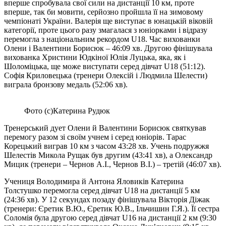
вперше спробувала свої сили на дистанції 10 км, проте
вперше, так би мовити, серйозно пройшла її на зимовому
чемпіонаті України. Валерія ще виступає в юнацькій віковій
категорії, проте цього разу змагалася з юніорками і відразу
перемогла з національним рекордом U18. Час вихованки
Олени і Валентини Борисюк – 46:09 хв. Другою фінішувала
вихованка Христини Юдкіної Юлія Луцька, яка, як і
Шоломіцька, ще може виступати серед дівчат U18 (51:12).
Софія Криловецька (тренери Олексій і Людмила Шелести)
виграла бронзову медаль (52:06 хв).
Фото (с)Катерина Рудюк
Тренерський дует Олени й Валентини Борисюк святкував
перемогу разом зі своїм учнем і серед юніорів. Тарас
Корецький виграв 10 км з часом 43:28 хв. Учень подружжя
Шелестів Микола Рущак був другим (43:41 хв), а Олександр
Мицик (тренери – Чернов А.І., Чернов В.І.) – третій (46:07 хв).
Учениця Володимира й Антона Яловиків Катерина
Толстушко перемогла серед дівчат U18 на дистанції 5 км
(24:36 хв). У 12 секундах позаду фінішувала Вікторія Діжак
(тренери: Єретик В.Ю., Єретик Ю.В., Ільчишин Г.Я.). Її сестра
Соломія була другою серед дівчат U16 на дистанції 2 км (9:30