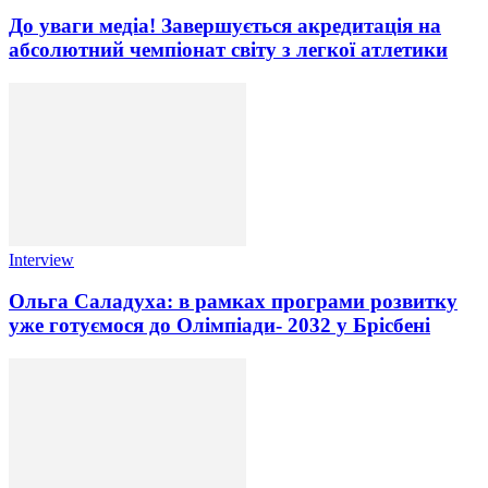
До уваги медіа! Завершується акредитація на
абсолютний чемпіонат світу з легкої атлетики
Interview
Ольга Саладуха: в рамках програми розвитку
уже готуємося до Олімпіади- 2032 у Брісбені