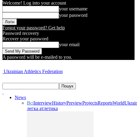
Welcome! Log into your account
your username
your password
Forgot your password? Get help
Password recovery
Recover your password
your email
A password will be e-mailed to you.
Ukrainian Athletics Federation
News
Всі
Interview
History
Preview
Projects
Reports
World
Ukrai
легка атлетика