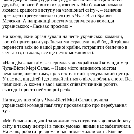
дружби, поваги й високих досягнень. Ми бажаємо команді
якомога кращого виступу на чемпіонаті світу», – зазначив
президент тренувального центру в Чула-Вісті Брайян
Мелекян. А наприкінці виступу звернувся до команди
українською: «Ласкаво просимо!»
На заході, який організували на честь української команди,
гостей пригощали українськими стравами, щоб бодай трішки
перенести всіх до нашої рідної країни, потрапити безпечно в
яку зараз, на жаль, все ще немає можливості.
«Наш дім – ваш дім, – звернулася до української команди мер
Чула-Вісти Мері Салас. – Наше місто називають містом
чемпіонів, але не тому, що в нас елітний тренувальний центр.
У нас всі, від дітей і до людей літнього віку, люблять спорт. Всі
чемпіони. А кожен з вас і ваших співвітчизників робить
сьогодні просто неймовірні речі».
На згадку про збір у Чула-Вісті Мері Салас вручила
українській команді пам’ятну прокламацію про перебування
тут.
«Ми безмежно вдячні за можливість готуватися до чемпіонату
світу в такому центрі і в таких умовах, якими нас забезпечили.
На жаль, робити це вдома в нас немає можливості. Більше