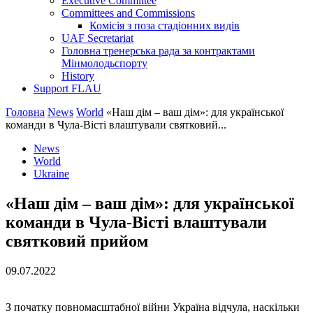
Executive Committee
Committees and Commissions
Комісія з поза стадіонних видів
UAF Secretariat
Головна тренерська рада за контрактами
Мінмолодьспорту
History
Support FLAU
Головна
News
World
«Наш дім – ваш дім»: для української
команди в Чула-Вісті влаштували святковий...
News
World
Ukraine
«Наш дім – ваш дім»: для української
команди в Чула-Вісті влаштували
святковий прийом
09.07.2022
З початку повномасштабної війни Україна відчула, наскільки