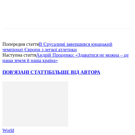
Попередня стаття
В Єрусалимі завершився юнацький
чемпіонат Європи з легкої атлетики
Наступна стаття
Андрій Проценко: «Здаватися не можна – це
наша земля й наша країна»
ПОВ'ЯЗАНІ СТАТТІ
БІЛЬШЕ ВІД АВТОРА
World