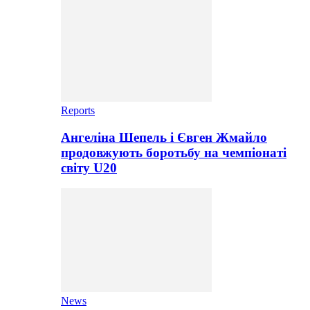
Reports
Ангеліна Шепель і Євген Жмайло
продовжують боротьбу на чемпіонаті
світу U20
News