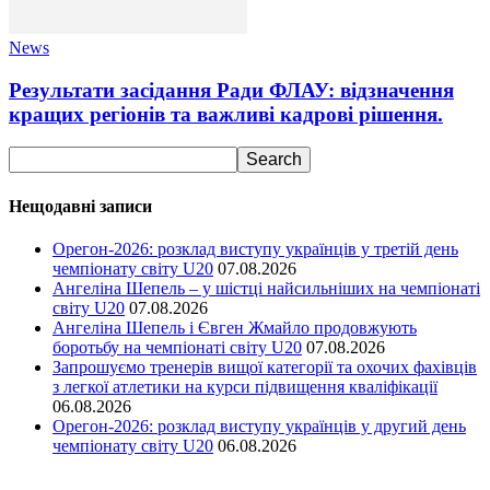
News
Результати засідання Ради ФЛАУ: відзначення
кращих регіонів та важливі кадрові рішення.
Нещодавні записи
Орегон-2026: розклад виступу українців у третій день
чемпіонату світу U20
07.08.2026
Ангеліна Шепель – у шістці найсильніших на чемпіонаті
світу U20
07.08.2026
Ангеліна Шепель і Євген Жмайло продовжують
боротьбу на чемпіонаті світу U20
07.08.2026
Запрошуємо тренерів вищої категорії та охочих фахівців
з легкої атлетики на курси підвищення кваліфікації
06.08.2026
Орегон-2026: розклад виступу українців у другий день
чемпіонату світу U20
06.08.2026
Ми у соціальних мережах