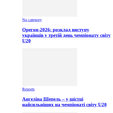
No category
Орегон-2026: розклад виступу
українців у третій день чемпіонату світу
U20
Reports
Ангеліна Шепель – у шістці
найсильніших на чемпіонаті світу U20