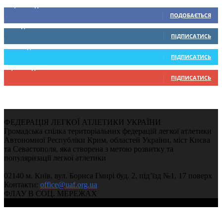
15,104
Підписників
ПОДОБАЄТЬСЯ
0
Підписників
ПІДПИСАТИСЬ
234
Підписників
ПІДПИСАТИСЬ
9,370
Підписників
ПІДПИСАТИСЬ
ФЕДЕРАЦІЯ ЛЕГКОЇ АТЛЕТИКИ УКРАЇНИ
Громадська спілка територіальних федерацій легкої атлетики
Автономної Республіки Крим, областей України, міст Києва
та Севастополя, яка створена з метою розвитку та
популяризації легкої атлетики
02140 м. Київ, вул. Бориса Гмирі буд. 2, під’їзд №1, 17 поверх
Контакти:
office@uaf.org.ua
ФЛАУ В СОЦ. МЕРЕЖАХ
© 2004-2026, Ukrainian Athletics Federation