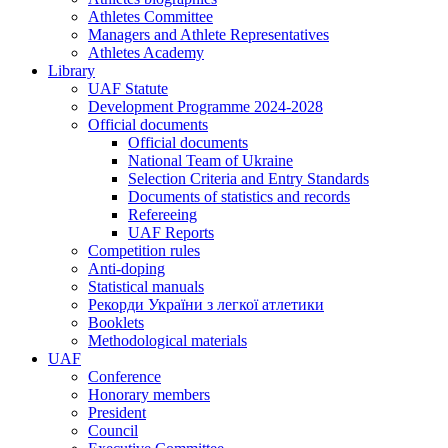
Athletes Committee
Managers and Athlete Representatives
Athletes Academy
Library
UAF Statute
Development Programme 2024-2028
Official documents
Official documents
National Team of Ukraine
Selection Criteria and Entry Standards
Documents of statistics and records
Refereeing
UAF Reports
Competition rules
Anti-doping
Statistical manuals
Рекорди України з легкої атлетики
Booklets
Methodological materials
UAF
Conference
Honorary members
President
Council