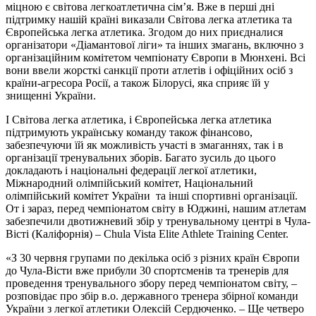
міцною є світова легкоатлетична сім’я. Вже в перші дні
підтримку нашій країні виказали Світова легка атлетика та
Європейська легка атлетика. Згодом до них приєдналися
організатори «Діамантової ліги» та інших змагань, включно з
організаційним комітетом чемпіонату Європи в Мюнхені. Всі
вони ввели жорсткі санкції проти атлетів і офіційних осіб з
країни-агресора Росії, а також Білорусі, яка сприяє їй у
знищенні України.
І Світова легка атлетика, і Європейська легка атлетика
підтримують українську команду також фінансово,
забезпечуючи їй як можливість участі в змаганнях, так і в
організації тренувальних зборів. Багато зусиль до цього
докладають і національні федерації легкої атлетики,
Міжнародний олімпійський комітет, Національний
олімпійський комітет України та інші спортивні організації.
От і зараз, перед чемпіонатом світу в Юджині, нашим атлетам
забезпечили двотижневий збір у тренувальному центрі в Чула-
Вісті (Каліфорнія) – Chula Vista Elite Athlete Training Center.
«З 30 червня групами по декілька осіб з різних країн Європи
до Чула-Вісти вже прибули 30 спортсменів та тренерів для
проведення тренувального збору перед чемпіонатом світу, –
розповідає про збір в.о. державного тренера збірної команди
України з легкої атлетики Олексій Сердюченко. – Ще четверо