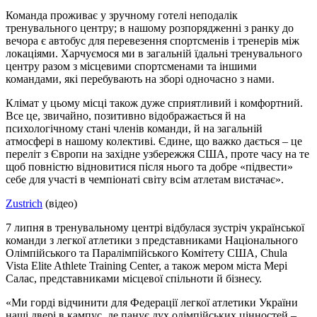
Команда проживає у зручному готелі неподалік
тренувального центру; в нашому розпорядженні з ранку до
вечора є автобус для перевезення спортсменів і тренерів між
локаціями. Харчуємося ми в загальній їдальні тренувального
центру разом з місцевими спортсменами та іншими
командами, які перебувають на зборі одночасно з нами.
Клімат у цьому місці також дуже сприятливий і комфортний.
Все це, звичайно, позитивно відображається й на
психологічному стані членів команди, й на загальній
атмосфері в нашому колективі. Єдине, що важко дається – це
переліт з Європи на західне узбережжя США, проте часу на те
щоб повністю відновитися після нього та добре «підвести»
себе для участі в чемпіонаті світу всім атлетам вистачає».
Zustrich
(відео)
7 липня в тренувальному центрі відбулася зустріч української
команди з легкої атлетики з представниками Національного
Олімпійського та Паралімпійського Комітету США, Chula
Vista Elite Athlete Training Center, а також мером міста Мері
Салас, представниками місцевої спільноти й бізнесу.
«Ми горді відчинити для Федерації легкої атлетики України
наші двері в кампус, де панує дух олімпійських цінностей –