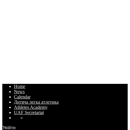
Home
News
Calendar
Дитяча легка атлетика
Athletes Academy
UAF Secretariat
Увійти