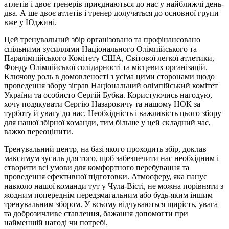
атлетів і двоє тренерів приєднаються до нас у найближчі день-
два. А ще двоє атлетів і тренер долучаться до основної групи
вже у Юджині.
Цей тренувальний збір організовано та профінансовано
спільними зусиллями Національного Олімпійського та
Паралімпійського Комітету США, Світової легкої атлетики,
Фонду Олімпійської солідарності та місцевих організацій.
Ключову роль в домовленості з усіма цими сторонами щодо
проведення збору зіграв Національний олімпійський комітет
України та особисто Сергій Бубка. Користуючись нагодую,
хочу подякувати Сергію Назаровичу та нашому НОК за
турботу й увагу до нас. Необхідність і важливість цього збору
для нашої збірної команди, тим більше у цей складний час,
важко переоцінити.
Тренувальний центр, на базі якого проходить збір, доклав
максимум зусиль для того, щоб забезпечити нас необхідним і
створити всі умови для комфортного перебування та
проведення ефективної підготовки. Атмосферу, яка панує
навколо нашої команди тут у Чула-Вісті, не можна порівняти з
жодним попереднім передзмагальним або будь-яким іншим
тренувальним збором. У всьому відчуваються щирість, увага
та доброзичливе ставлення, бажання допомогти при
найменшій нагоді чи потребі.