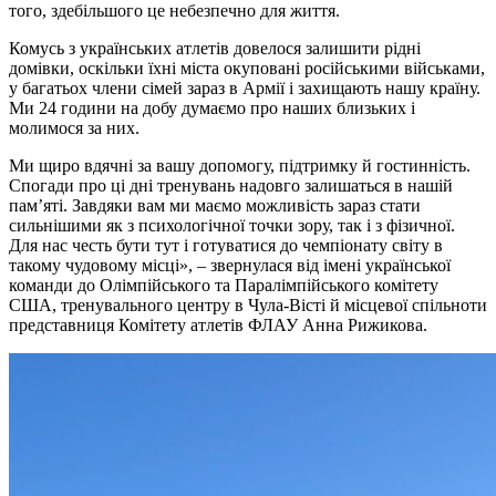
того, здебільшого це небезпечно для життя.
Комусь з українських атлетів довелося залишити рідні
домівки, оскільки їхні міста окуповані російськими військами,
у багатьох члени сімей зараз в Армії і захищають нашу країну.
Ми 24 години на добу думаємо про наших близьких і
молимося за них.
Ми щиро вдячні за вашу допомогу, підтримку й гостинність.
Спогади про ці дні тренувань надовго залишаться в нашій
пам’яті. Завдяки вам ми маємо можливість зараз стати
сильнішими як з психологічної точки зору, так і з фізичної.
Для нас честь бути тут і готуватися до чемпіонату світу в
такому чудовому місці», – звернулася від імені української
команди до Олімпійського та Паралімпійського комітету
США, тренувального центру в Чула-Вісті й місцевої спільноти
представниця Комітету атлетів ФЛАУ Анна Рижикова.