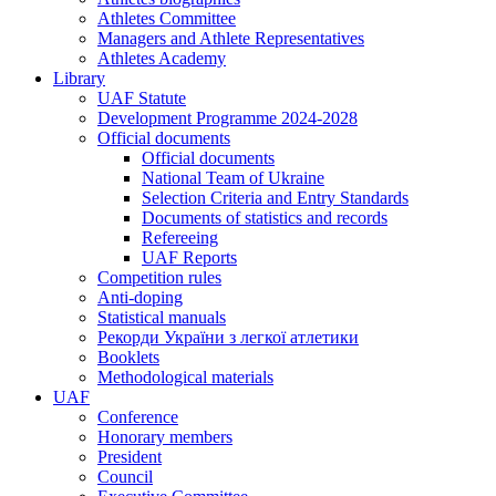
Athletes Committee
Managers and Athlete Representatives
Athletes Academy
Library
UAF Statute
Development Programme 2024-2028
Official documents
Official documents
National Team of Ukraine
Selection Criteria and Entry Standards
Documents of statistics and records
Refereeing
UAF Reports
Competition rules
Anti-doping
Statistical manuals
Рекорди України з легкої атлетики
Booklets
Methodological materials
UAF
Conference
Honorary members
President
Council