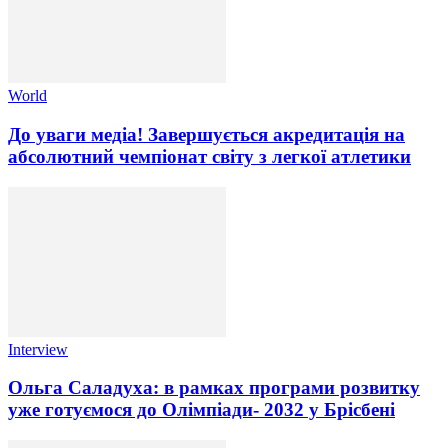
World
До уваги медіа! Завершується акредитація на
абсолютний чемпіонат світу з легкої атлетики
Interview
Ольга Саладуха: в рамках програми розвитку
уже готуємося до Олімпіади- 2032 у Брісбені