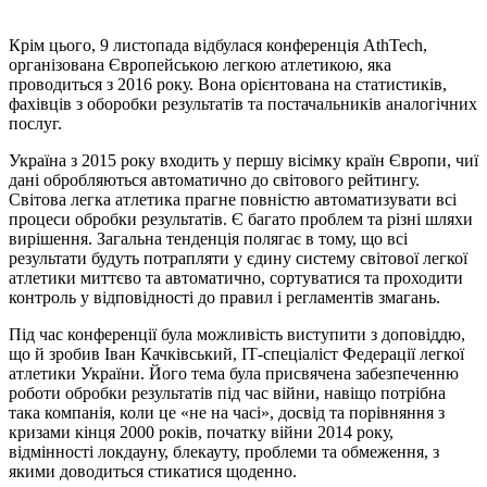
Крім цього, 9 листопада відбулася конференція AthTech,
організована Європейською легкою атлетикою, яка
проводиться з 2016 року. Вона орієнтована на статистиків,
фахівців з оборобки результатів та постачальників аналогічних
послуг.
Україна з 2015 року входить у першу вісімку країн Європи, чиї
дані обробляються автоматично до світового рейтингу.
Світова легка атлетика прагне повністю автоматизувати всі
процеси обробки результатів. Є багато проблем та різні шляхи
вирішення. Загальна тенденція полягає в тому, що всі
результати будуть потрапляти у єдину систему світової легкої
атлетики миттєво та автоматично, сортуватися та проходити
контроль у відповідності до правил і регламентів змагань.
Під час конференції була можливість виступити з доповіддю,
що й зробив Іван Качківський, ІТ-спеціаліст Федерації легкої
атлетики України. Його тема була присвячена забезпеченню
роботи обробки результатів під час війни, навіщо потрібна
така компанія, коли це «не на часі», досвід та порівняння з
кризами кінця 2000 років, початку війни 2014 року,
відмінності локдауну, блекауту, проблеми та обмеження, з
якими доводиться стикатися щоденно.