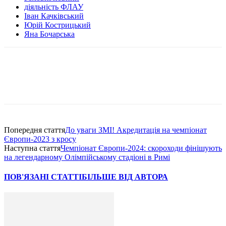
діяльність ФЛАУ
Іван Качківський
Юрій Кострицький
Яна Бочарська
Попередня стаття
До уваги ЗМІ! Акредитація на чемпіонат
Європи-2023 з кросу
Наступна стаття
Чемпіонат Європи-2024: скороходи фінішують
на легендарному Олімпійському стадіоні в Римі
ПОВ'ЯЗАНІ СТАТТІ
БІЛЬШЕ ВІД АВТОРА