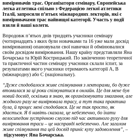
вимірювачів трас. Організатори семінару, Європейська
легка атлетика спільно з Федерацією легкої атлетики
Італії, запросили п’ятьох міжнародних лекторів, які є
вимірювачами трас найвищої категорії. Участь у події
взяли й наші колеги.
Впродовж п’ятьох днів тридцять учасники семінару
(чотирнадцять з яких були новачками та 16 уже мали досвід
вимірювання) опановували свої навички й обмінювалися
своїм досвідом вимірювання. Нашу країну представляли Яна
Бочарська та Юрій Кострицький. По закінченню теоретичної
та практичної частин семінару учасники склали іспит, за
результатами якого учасники отримають категорії А, В
(міжнародну) або С (національну).
“Дуже сподобалося живе спілкування з лекторами, бо дуже
втомилася за ці роки спілкуватися в онлайн. Це для мене був
новий досвід, оскільки я знаю, як організовувати змагання, але
жодного разу не вимірювала трасу, а тут така практика
була, й процес мені сподобався. Це не так просто, як
здається. Я б навіть сказала, це небезпечно, бо їхати
велосипедом зустрічною смугою під час активного руху для
вимірювання траси – це насправді небезпечно. Але загалом
живе спілкування та цей досвід приніс купу задоволення”, –
підсумовує Яна Бочарська.