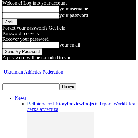
Welcome! Log into your account
your username
your password
Forgot your password? Get help
Password recovery
Recover your password
your email
A password will be e-mailed to you.
Ukrainian Athletics Federation
News
Всі
Interview
History
Preview
Projects
Reports
World
Ukrai
легка атлетика