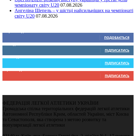
чемпіонату світу U20
07.08.2026
Ангеліна Шепель – у шістці найсильніших на чемпіонаті
світу U20
07.08.2026
Ми у соціальних мережах
15,104
Підписників
ПОДОБАЄТЬСЯ
0
Підписників
ПІДПИСАТИСЬ
234
Підписників
ПІДПИСАТИСЬ
9,370
Підписників
ПІДПИСАТИСЬ
ФЕДЕРАЦІЯ ЛЕГКОЇ АТЛЕТИКИ УКРАЇНИ
Громадська спілка територіальних федерацій легкої атлетики
Автономної Республіки Крим, областей України, міст Києва
та Севастополя, яка створена з метою розвитку та
популяризації легкої атлетики
02140 м. Київ, вул. Бориса Гмирі буд. 2, під’їзд №1, 17 поверх