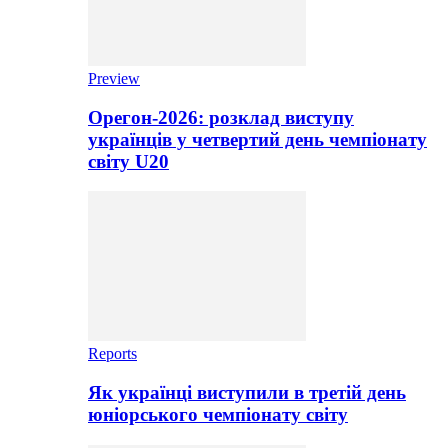
Preview
Орегон-2026: розклад виступу
українців у четвертий день чемпіонату
світу U20
Reports
Як українці виступили в третій день
юніорського чемпіонату світу