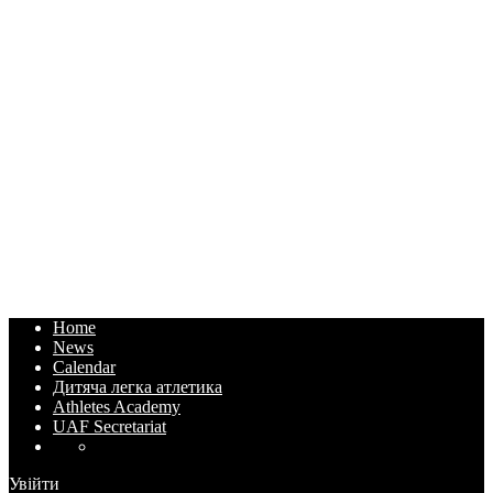
Home
News
Calendar
Дитяча легка атлетика
Athletes Academy
UAF Secretariat
Увійти