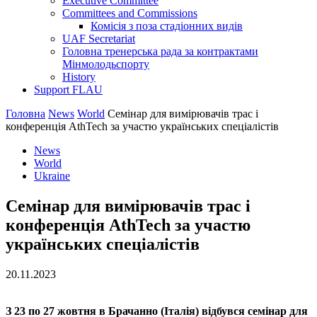
Executive Committee
Committees and Commissions
Комісія з поза стадіонних видів
UAF Secretariat
Головна тренерська рада за контрактами
Мінмолодьспорту
History
Support FLAU
Головна
News
World
Семінар для вимірювачів трас і
конференція AthTech за участю українських спеціалістів
News
World
Ukraine
Семінар для вимірювачів трас і
конференція AthTech за участю
українських спеціалістів
20.11.2023
З 23 по 27 жовтня в Брачанно (Італія) відбувся семінар для