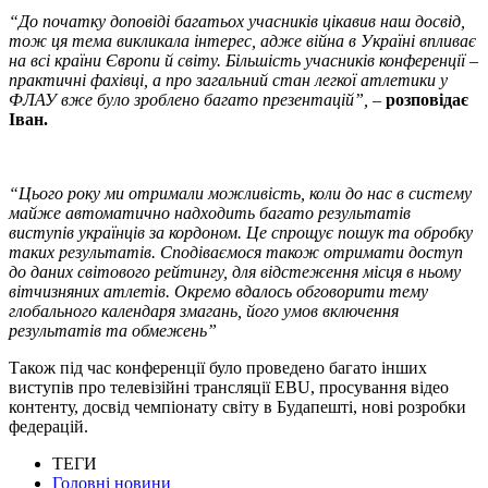
“До початку доповіді багатьох учасників цікавив наш досвід,
тож ця тема викликала інтерес, адже війна в Україні впливає
на всі країни Європи й світу. Більшість учасників конференції –
практичні фахівці, а про загальний стан легкої атлетики у
ФЛАУ вже було зроблено багато презентацій”,
–
розповідає
Іван.
“Цього року ми отримали можливість, коли до нас в систему
майже автоматично надходить багато результатів
виступів українців за кордоном. Це спрощує пошук та обробку
таких результатів. Сподіваємося також отримати доступ
до даних світового рейтингу, для відстеження місця в ньому
вітчизняних атлетів. Окремо вдалось обговорити тему
глобального календаря змагань, його умов включення
результатів та обмежень”
Також під час конференції було проведено багато інших
виступів про телевізійні трансляції EBU, просування відео
контенту, досвід чемпіонату світу в Будапешті, нові розробки
федерацій.
ТЕГИ
Головні новини