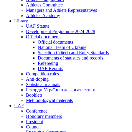
Athletes Committee
Managers and Athlete Representatives
Athletes Academy
Library
UAF Statute
Development Programme 2024-2028
Official documents
Official documents
National Team of Ukraine
Selection Criteria and Entry Standards
Documents of statistics and records
Refereeing
UAF Reports
Competition rules
Anti-doping
Statistical manuals
Рекорди України з легкої атлетики
Booklets
Methodological materials
UAF
Conference
Honorary members
President
Council