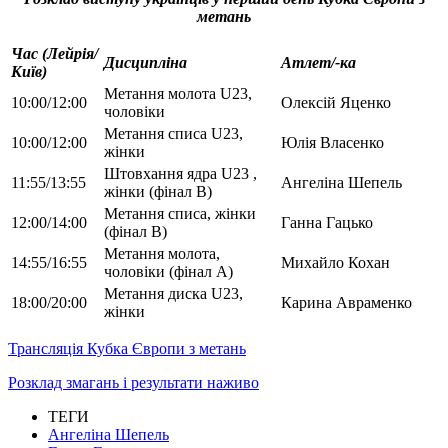
метань
Час (Лейрія/
Дисципліна
Атлет/-ка
Київ)
Метання молота U23,
10:00/12:00
Олексій Яценко
чоловіки
Метання списа U23,
10:00/12:00
Юлія Власенко
жінки
Штовхання ядра U23 ,
11:55/13:55
Ангеліна Шепель
жінки (фінал В)
Метання списа, жінки
12:00/14:00
Ганна Гацько
(фінал В)
Метання молота,
14:55/16:55
Михайло Кохан
чоловіки (фінал А)
Метання диска U23,
18:00/20:00
Карина Авраменко
жінки
Трансляція Кубка Європи з метань
Розклад змагань і результати наживо
ТЕГИ
Ангеліна Шепель