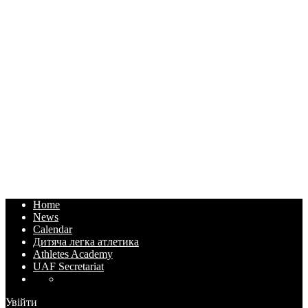
Home
News
Calendar
Дитяча легка атлетика
Athletes Academy
UAF Secretariat
Увійти