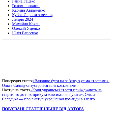
Ганна Гацько
Головні новини
Карина Авраменко
Кубок Європи з метань
Лейрія-2024
Михайло Кохан
Олексій Яценко
Юлія Власенко
Попередня стаття
«Важливо бути на зв‘язку з усіма атлетами».
Ольга Саладуха зустрілася з легкоатлетами
Наступна стаття
«Коли українські атлети приїжджають на
старти, то до них прикута максимальна увага». Ольга
Саладуха — про виступ української команди в Глазго
ПОВ'ЯЗАНІ СТАТТІ
БІЛЬШЕ ВІД АВТОРА