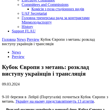
Executive Committee
Committees and Commissions
Комісія з поза стадіонних видів
UAF Secretariat
Головна тренерська рада за контрактами
Мінмолодьспорту
History
Support FLAU
Головна
News
Preview
Кубок Європи з метань: розклад
виступу українців і трансляція
News
Preview
Кубок Європи з метань: розклад
виступу українців і трансляція
09.03.2024
9-10 березня в Лейрії (Португалія) почнеться Кубок Європи з
метань.
Україну на ньому представлятимуть 13 атлетів
.
Розклад виступу українців у перший день Кубка Європи з