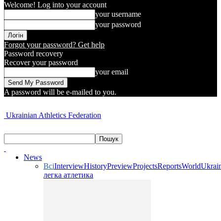
Welcome! Log into your account
your username
your password
Forgot your password? Get help
Password recovery
Recover your password
your email
A password will be e-mailed to you.
Ukrainian Athletics Federation
News
Всі
Interview
History
Preview
Projects
Reports
World
Ukrai
легка атлетика