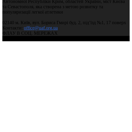
Автономної Республіки Крим, областей України, міст Києва
та Севастополя, яка створена з метою розвитку та
популяризації легкої атлетики
02140 м. Київ, вул. Бориса Гмирі буд. 2, під’їзд №1, 17 поверх
Контакти:
office@uaf.org.ua
ФЛАУ В СОЦ. МЕРЕЖАХ
© 2004-2026, Ukrainian Athletics Federation