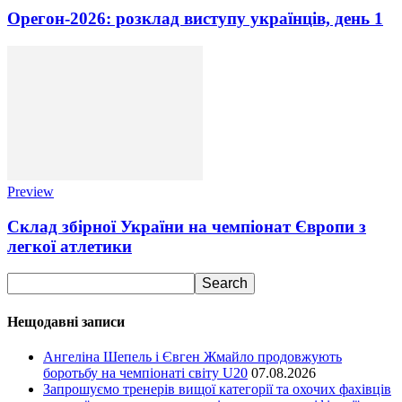
Орегон-2026: розклад виступу українців, день 1
Preview
Склад збірної України на чемпіонат Європи з
легкої атлетики
Нещодавні записи
Ангеліна Шепель і Євген Жмайло продовжують
боротьбу на чемпіонаті світу U20
07.08.2026
Запрошуємо тренерів вищої категорії та охочих фахівців