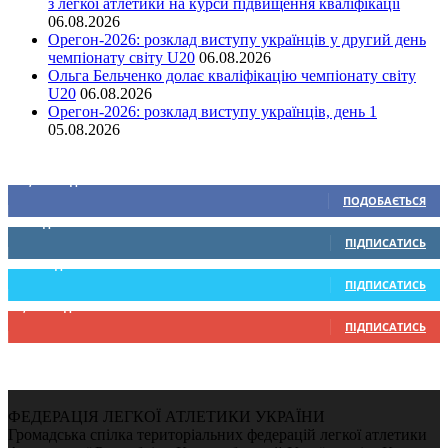
з легкої атлетики на курси підвищення кваліфікації
06.08.2026
Орегон-2026: розклад виступу українців у другий день
чемпіонату світу U20
06.08.2026
Ольга Бельченко долає кваліфікацію чемпіонату світу
U20
06.08.2026
Орегон-2026: розклад виступу українців, день 1
05.08.2026
Ми у соціальних мережах
15,104
Підписників
ПОДОБАЄТЬСЯ
0
Підписників
ПІДПИСАТИСЬ
234
Підписників
ПІДПИСАТИСЬ
9,370
Підписників
ПІДПИСАТИСЬ
ФЕДЕРАЦІЯ ЛЕГКОЇ АТЛЕТИКИ УКРАЇНИ
Громадська спілка територіальних федерацій легкої атлетики