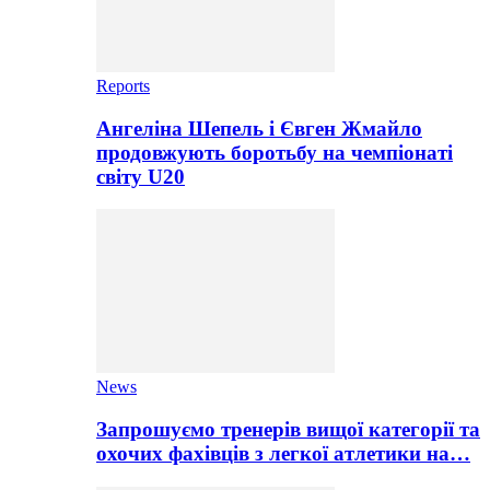
Reports
Ангеліна Шепель і Євген Жмайло
продовжують боротьбу на чемпіонаті
світу U20
News
Запрошуємо тренерів вищої категорії та
охочих фахівців з легкої атлетики на…