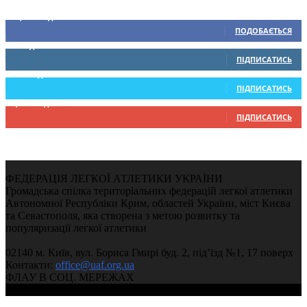
Ми у соціальних мережах
15,104
Підписників
ПОДОБАЄТЬСЯ
0
Підписників
ПІДПИСАТИСЬ
234
Підписників
ПІДПИСАТИСЬ
9,370
Підписників
ПІДПИСАТИСЬ
ФЕДЕРАЦІЯ ЛЕГКОЇ АТЛЕТИКИ УКРАЇНИ
Громадська спілка територіальних федерацій легкої атлетики
Автономної Республіки Крим, областей України, міст Києва
та Севастополя, яка створена з метою розвитку та
популяризації легкої атлетики
02140 м. Київ, вул. Бориса Гмирі буд. 2, під’їзд №1, 17 поверх
Контакти:
office@uaf.org.ua
ФЛАУ В СОЦ. МЕРЕЖАХ
© 2004-2026, Федерація легкої атлетики України