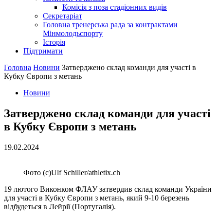
Комісія з поза стадіонних видів
Секретаріат
Головна тренерська рада за контрактами
Мінмолодьспорту
Історія
Підтримати
Головна
Новини
Затверджено склад команди для участі в
Кубку Європи з метань
Новини
Затверджено склад команди для участі
в Кубку Європи з метань
19.02.2024
Фото (c)Ulf Schiller/athletix.ch
19 лютого Виконком ФЛАУ затвердив склад команди України
для участі в Кубку Європи з метань, який 9-10 березень
відбудеться в Лейрії (Португалія).