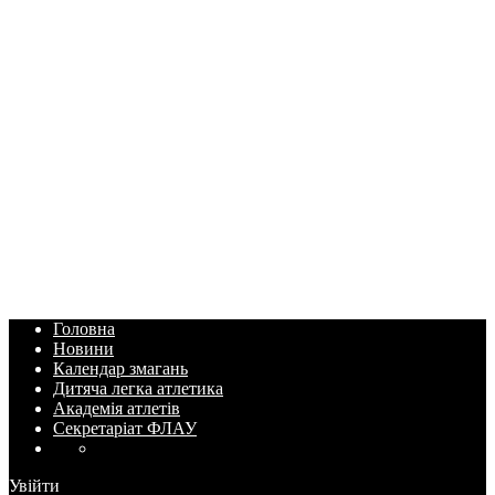
Головна
Новини
Календар змагань
Дитяча легка атлетика
Академія атлетів
Секретаріат ФЛАУ
Увійти