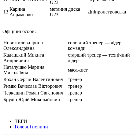
U23
Карина
метання диска
13
Дніпропетровська
Авраменко
U23
Офіційні особи:
Новожилова Ірина
головний тренер — лідер
Олександрівна
команди
Кадацький Микита
старший тренер — технічний
Андрійович
лідер
Наталушко Марина
масажист
Миколаївна
Кохан Сергій Валентинович
тренер
Римко Вячеслав Вікторович
тренер
Черкашин Роман Євгенович
тренер
Брудін Юрій Миколайович
тренер
ТЕГИ
Головні новини