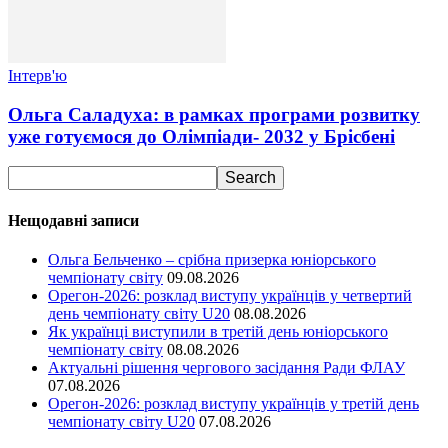
Інтерв'ю
Ольга Саладуха: в рамках програми розвитку
уже готуємося до Олімпіади- 2032 у Брісбені
Нещодавні записи
Ольга Бельченко – срібна призерка юніорського
чемпіонату світу
09.08.2026
Орегон-2026: розклад виступу українців у четвертий
день чемпіонату світу U20
08.08.2026
Як українці виступили в третій день юніорського
чемпіонату світу
08.08.2026
Актуальні рішення чергового засідання Ради ФЛАУ
07.08.2026
Орегон-2026: розклад виступу українців у третій день
чемпіонату світу U20
07.08.2026