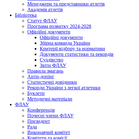
Менеджери та представники атлетів
Академія атлетів
Бібліотека
Статут ФЛАУ
Програма розвитку 2024-2028
Офіційні документи
Офіційні документи
Збірна команда України
Критерії відбору та нормативи
Документи статистики та рекордів
Суддівство
Звіти ФЛАУ
Правила змагань
Анти-допінг
Статистичні довідники
Рекорди України з легкої атлетики
Буклети
Методичні матеріали
ФЛАУ
Конференція
Почесні члени ФЛАУ
Президент
Рада
Виконавчий комітет
Комітети та комісії