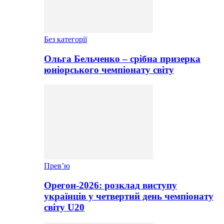
Без категорії
Ольга Бельченко – срібна призерка
юніорського чемпіонату світу
Прев’ю
Орегон-2026: розклад виступу
українців у четвертий день чемпіонату
світу U20