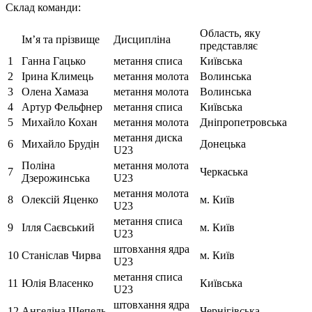
Склад команди:
Область, яку
Ім’я та прізвище
Дисципліна
представляє
1
Ганна Гацько
метання списа
Київська
2
Ірина Климець
метання молота
Волинська
3
Олена Хамаза
метання молота
Волинська
4
Артур Фельфнер
метання списа
Київська
5
Михайло Кохан
метання молота
Дніпропетровська
метання диска
6
Михайло Брудін
Донецька
U23
Поліна
метання молота
7
Черкаська
Дзерожинська
U23
метання молота
8
Олексій Яценко
м. Київ
U23
метання списа
9
Ілля Саєвський
м. Київ
U23
штовхання ядра
10
Станіслав Чирва
м. Київ
U23
метання списа
11
Юлія Власенко
Київська
U23
штовхання ядра
12
Ангеліна Шепель
Чернігівська