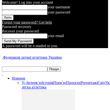
Welcome! Log into your account
your username
your password
Forgot your password? Get help
Password recovery
Recover your password
your email
A password will be e-mailed to you.
Федерація легкої атлетики України
Новини
Всі
Інтерв’ю
Історія
Прев’ю
Проєкти
Репортажі
Світ
Ук
легка атлетика