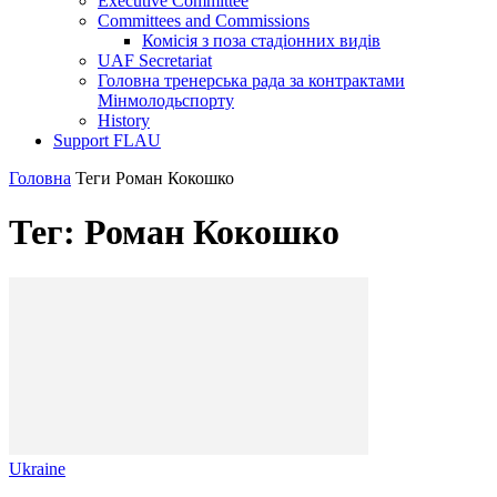
Executive Committee
Committees and Commissions
Комісія з поза стадіонних видів
UAF Secretariat
Головна тренерська рада за контрактами
Мінмолодьспорту
History
Support FLAU
Головна
Теги
Роман Кокошко
Тег: Роман Кокошко
Ukraine