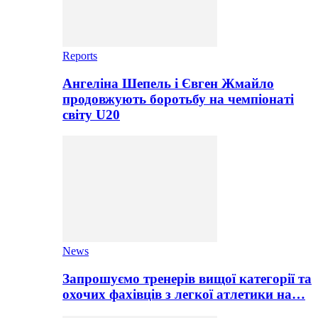
Reports
Ангеліна Шепель і Євген Жмайло
продовжують боротьбу на чемпіонаті
світу U20
News
Запрошуємо тренерів вищої категорії та
охочих фахівців з легкої атлетики на…