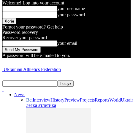
Welcome! Log into your account
your username
your password
Forgot your password? Get help
Password recovery
Recover your password
your email
A password will be e-mailed to you.
Ukrainian Athletics Federation
News
Всі
Interview
History
Preview
Projects
Reports
World
Ukrai
легка атлетика