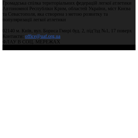
Громадська спілка територіальних федерацій легкої атлетики
Автономної Республіки Крим, областей України, міст Києва
та Севастополя, яка створена з метою розвитку та
популяризації легкої атлетики
02140 м. Київ, вул. Бориса Гмирі буд. 2, під’їзд №1, 17 поверх
Контакти:
office@uaf.org.ua
ФЛАУ В СОЦ. МЕРЕЖАХ
© 2004-2026, Ukrainian Athletics Federation