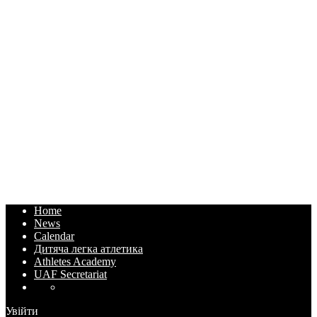
Home
News
Calendar
Дитяча легка атлетика
Athletes Academy
UAF Secretariat
Увійти