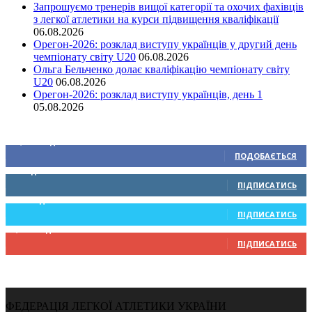
Запрошуємо тренерів вищої категорії та охочих фахівців
з легкої атлетики на курси підвищення кваліфікації
06.08.2026
Орегон-2026: розклад виступу українців у другий день
чемпіонату світу U20
06.08.2026
Ольга Бельченко долає кваліфікацію чемпіонату світу
U20
06.08.2026
Орегон-2026: розклад виступу українців, день 1
05.08.2026
Ми у соціальних мережах
15,104
Підписників
ПОДОБАЄТЬСЯ
0
Підписників
ПІДПИСАТИСЬ
234
Підписників
ПІДПИСАТИСЬ
9,370
Підписників
ПІДПИСАТИСЬ
ФЕДЕРАЦІЯ ЛЕГКОЇ АТЛЕТИКИ УКРАЇНИ