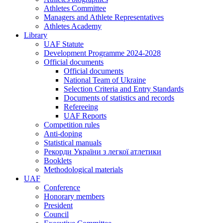
Athletes Committee
Managers and Athlete Representatives
Athletes Academy
Library
UAF Statute
Development Programme 2024-2028
Official documents
Official documents
National Team of Ukraine
Selection Criteria and Entry Standards
Documents of statistics and records
Refereeing
UAF Reports
Competition rules
Anti-doping
Statistical manuals
Рекорди України з легкої атлетики
Booklets
Methodological materials
UAF
Conference
Honorary members
President
Council