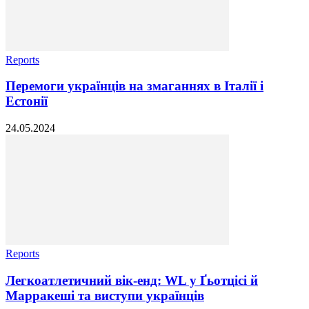
Reports
Перемоги українців на змаганнях в Італії і
Естонії
24.05.2024
Reports
Легкоатлетичний вік-енд: WL у Ґьотцісі й
Марракеші та виступи українців