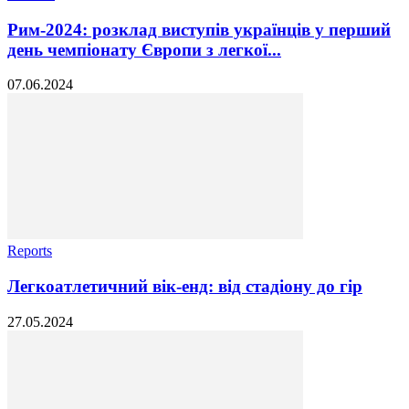
Рим-2024: розклад виступів українців у перший
день чемпіонату Європи з легкої...
07.06.2024
Reports
Легкоатлетичний вік-енд: від стадіону до гір
27.05.2024