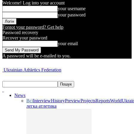
Welcome! Log into your account
your username
your password
Forgot your password? Get help
Password recovery
Recover your password
your email
A password will be e-mailed to you.
Ukrainian Athletics Federation
News
Всі
Interview
History
Preview
Projects
Reports
World
Ukrai
легка атлетика