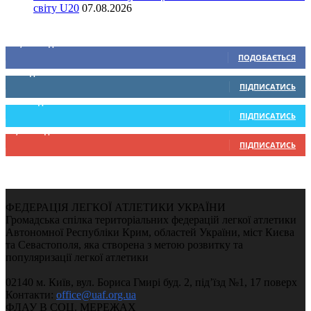
світу U20
07.08.2026
Ми у соціальних мережах
15,104
Підписників
ПОДОБАЄТЬСЯ
0
Підписників
ПІДПИСАТИСЬ
234
Підписників
ПІДПИСАТИСЬ
9,370
Підписників
ПІДПИСАТИСЬ
ФЕДЕРАЦІЯ ЛЕГКОЇ АТЛЕТИКИ УКРАЇНИ
Громадська спілка територіальних федерацій легкої атлетики
Автономної Республіки Крим, областей України, міст Києва
та Севастополя, яка створена з метою розвитку та
популяризації легкої атлетики
02140 м. Київ, вул. Бориса Гмирі буд. 2, під’їзд №1, 17 поверх
Контакти:
office@uaf.org.ua
ФЛАУ В СОЦ. МЕРЕЖАХ