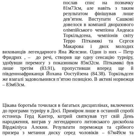
послав спис на позначку
81м73см, але навіть з таким
результатом фінішував лише
дев’ятим. Виступати Сашкові
довелося в компанії дворазового
олімпійського чемпіона Андеаса
Торкільдсена, чемпіонів світу
Терро Піткамякі та Сєргєя
Макарова і двох молодих
вихованців легендарного Яна Желєзни. Один із них – Петр
Фридрих , – до речі, створив ще одну сенсацію турніру,
здобувши перемогу з показником 85м32см. Піткамякі був
лише третім (83.91), пропустивши вперед ще й
південноафриканця Йохана Оостуйзена (84.38). Торкільдсен
же взагалі задовольнився п’ятою позицією. В активі норвежця
– 83м63см.
Цікава боротьба точилася в багатьох дисциплінах, включених
до програми турніру в Досі. Приміром лише в останній спробі
естонець Герд Кантер, котрий святкував тут свій День
народження, виграв у легендарного литовського дискобола
Вірджіліуса Алєкни. Результати переможця та срібного
призера з метання диску серед чоловіків – 67м49см та