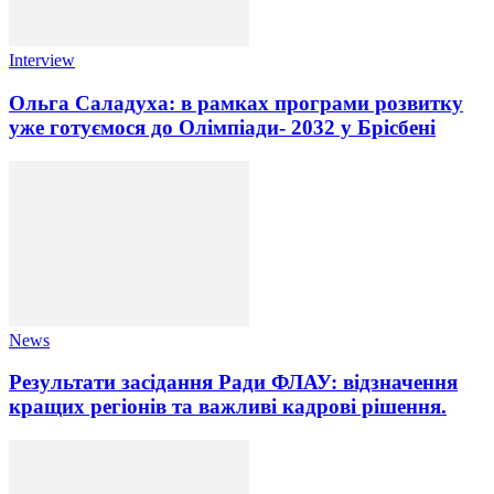
Interview
Ольга Саладуха: в рамках програми розвитку
уже готуємося до Олімпіади- 2032 у Брісбені
News
Результати засідання Ради ФЛАУ: відзначення
кращих регіонів та важливі кадрові рішення.