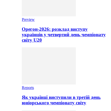
Preview
Орегон-2026: розклад виступу
українців у четвертий день чемпіонату
світу U20
Reports
Як українці виступили в третій день
юніорського чемпіонату світу