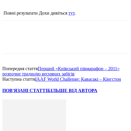
Повні результати Дохи дивіться
тут
.
Попередня стаття
Перший «Київський півмарафон – 2011»
розпочне традицію весняних забігів
Наступна стаття
IAAF World Challenge: Кавасакі – Кінгстон
ПОВ'ЯЗАНІ СТАТТІ
БІЛЬШЕ ВІД АВТОРА