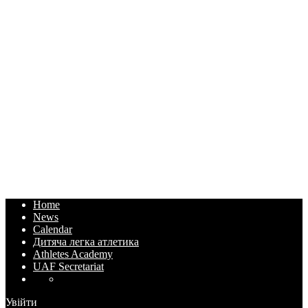
Home
News
Calendar
Дитяча легка атлетика
Athletes Academy
UAF Secretariat
Увійти