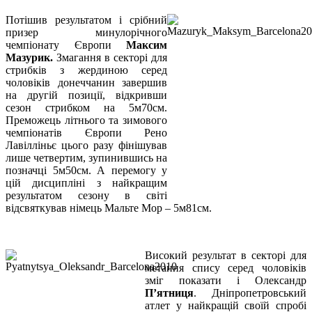
Потішив результатом і срібний
призер минулорічного
чемпіонату Європи
Максим
Мазурик.
Змагання в секторі для
стрибків з жердиною серед
чоловіків донеччанин завершив
на другій позиції, відкривши
сезон стрибком на 5м70см.
Преможець літнього та зимового
чемпіонатів Європи Рено
Лавілліньє цього разу фінішував
лише четвертим, зупинившись на
позначці 5м50см. А перемогу у
цій дисципліні з найкращим
результатом сезону в світі
відсвяткував німець Мальте Мор – 5м81см.
Високий результат в секторі для
метання спису серед чоловіків
зміг показати і Олександр
П’ятниця
. Дніпропетровський
атлет у найкращій своїй спробі