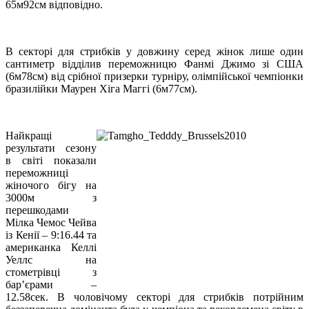
65м92см відповідно.
В секторі для стрибків у довжину серед жінок лише один
сантиметр відділив переможницю Фанмі Джимо зі США
(6м78см) від срібної призерки турніру, олімпійської чемпіонки
бразилійки Маурен Хіга Маггі (6м77см).
Найкращі
результати сезону
в світі показали
переможниці
жіночого бігу на
3000м з
перешкодами
Мілка Чемос Чейва
із Кенії – 9:16.44 та
американка Келлі
Уеллс на
стометрівці з
бар’єрами –
12.58сек. В чоловічому секторі для стрибків потрійним