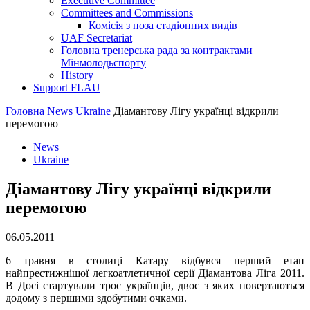
Executive Committee
Committees and Commissions
Комісія з поза стадіонних видів
UAF Secretariat
Головна тренерська рада за контрактами
Мінмолодьспорту
History
Support FLAU
Головна
News
Ukraine
Діамантову Лігу українці відкрили
перемогою
News
Ukraine
Діамантову Лігу українці відкрили
перемогою
06.05.2011
6 травня в столиці Катару відбувся перший етап
найпрестижнішої легкоатлетичної серії Діамантова Ліга 2011.
В Досі стартували троє українців, двоє з яких повертаються
додому з першими здобутими очками.