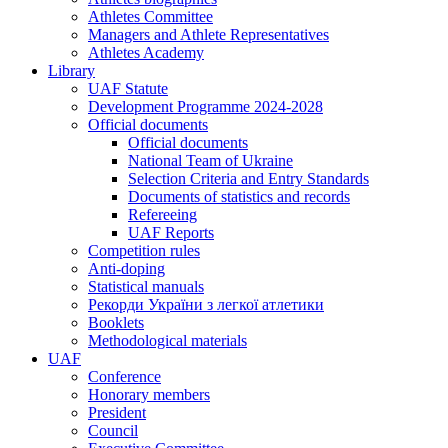
Athletes Committee
Managers and Athlete Representatives
Athletes Academy
Library
UAF Statute
Development Programme 2024-2028
Official documents
Official documents
National Team of Ukraine
Selection Criteria and Entry Standards
Documents of statistics and records
Refereeing
UAF Reports
Competition rules
Anti-doping
Statistical manuals
Рекорди України з легкої атлетики
Booklets
Methodological materials
UAF
Conference
Honorary members
President
Council