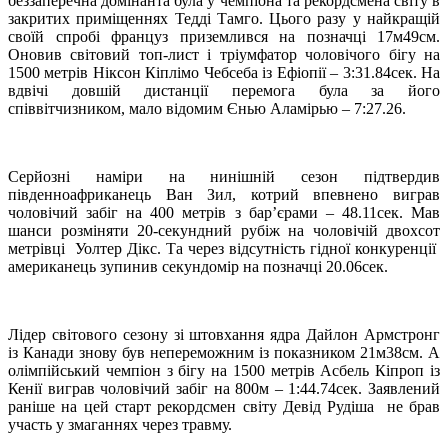
беззаперечна домінанта була у чемпіона та рекордсмена світу в
закритих приміщеннях Тедді Тамго. Цього разу у найкращій
своїй спробі француз приземлився на позначці 17м49см.
Оновив світовий топ-лист і тріумфатор чоловічого бігу на
1500 метрів Ніксон Кіплімо Чебсеба із Ефіопії – 3:31.84сек. На
вдвічі довшій дистанції перемога була за його
співвітчизником, мало відомим Єнью Аламірью – 7:27.26.
Серйозні наміри на нинішній сезон підтвердив
південноафриканець Ван Зил, котрий впевнено виграв
чоловічий забіг на 400 метрів з бар’єрами – 48.11сек. Мав
шанси розміняти 20-секундний рубіж на чоловічій двохсот
метрівці Уолтер Дікс. Та через відсутність гідної конкуренції
американець зупинив секундомір на позначці 20.06сек.
Лідер світового сезону зі штовхання ядра Дайлон Армстронг
із Канади знову був непереможним із показником 21м38см. А
олімпійський чемпіон з бігу на 1500 метрів Асбель Кіпроп із
Кенії виграв чоловічий забіг на 800м – 1:44.74сек. Заявлений
раніше на цей старт рекордсмен світу Девід Рудіша не брав
участь у змаганнях через травму.