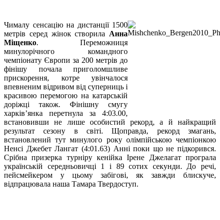
Чималу сенсацію на дистанції 1500
метрів серед жінок створила
Анна
Міщенко
. Переможниця
минулорічного командного
чемпіонату Європи за 200 метрів до
фінішу почала приголомшливе
прискорення, котре увінчалося
впевненим відривом від суперниць і
красивою перемогою на катарській
доріжці також. Фінішну смугу
харків’янка перетнула за 4:03.00,
встановивши не лише особистий рекорд, а й найкращий
результат сезону в світі. Щоправда, рекорд змагань,
встановлений тут минулого року олімпійською чемпіонкою
Ненсі Джебет Лангат (4:01.63) Анні поки що не підкорився.
Срібна призерка турніру кенійка Ірене Джелагат програла
українській середньовичці 1 і 89 сотих секунди. До речі,
пейсмейкером у цьому забігові, як завжди блискуче,
відпрацювала наша Тамара Твердоступ.