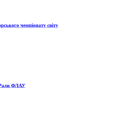
орського чемпіонату світу
 Ради ФЛАУ