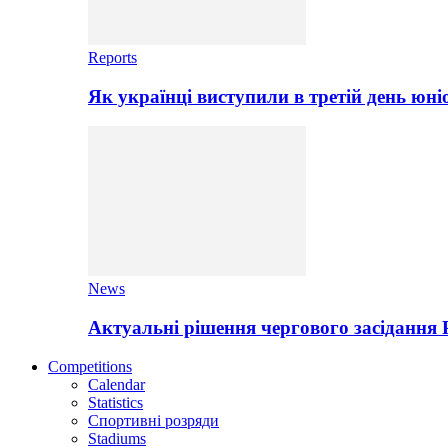
Reports
Як українці виступили в третій день юні
News
Актуальні рішення чергового засідання
Competitions
Calendar
Statistics
Спортивні розряди
Stadiums