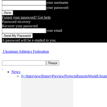
your username
your password
Forgot your password? Get help
Password recovery
Recover your password
your email
A password will be e-mailed to you.
Ukrainian Athletics Federation
News
Всі
Interview
History
Preview
Projects
Reports
World
Ukrai