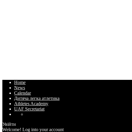
Home
News
Calendar
Дитяча легка атлетика
Athletes Academy
UAF Secretariat
Увійти
Welcome! Log into your account