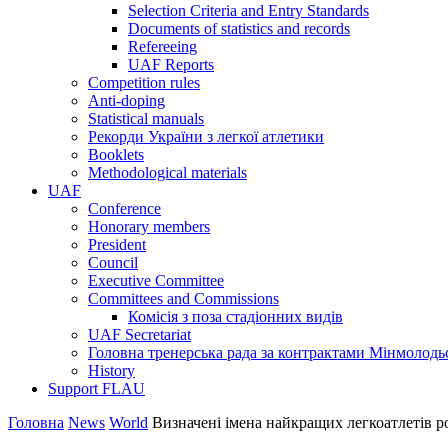
Selection Criteria and Entry Standards
Documents of statistics and records
Refereeing
UAF Reports
Competition rules
Anti-doping
Statistical manuals
Рекорди України з легкої атлетики
Booklets
Methodological materials
UAF
Conference
Honorary members
President
Council
Executive Committee
Committees and Commissions
Комісія з поза стадіонних видів
UAF Secretariat
Головна тренерська рада за контрактами Мінмолодь
History
Support FLAU
Головна
News
World
Визначені імена найкращих легкоатлетів ро