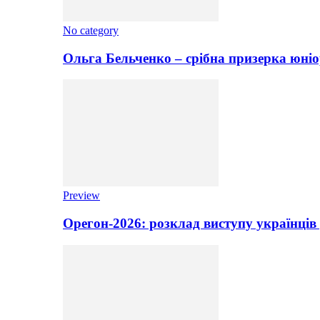
No category
Ольга Бельченко – срібна призерка юніо
Preview
Орегон-2026: розклад виступу українців 