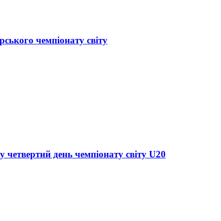
рського чемпіонату світу
у четвертий день чемпіонату світу U20