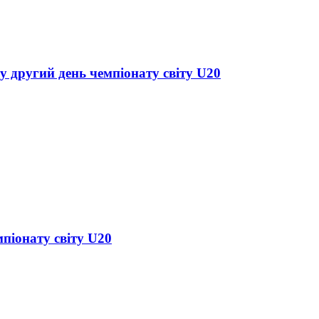
у другий день чемпіонату світу U20
піонату світу U20