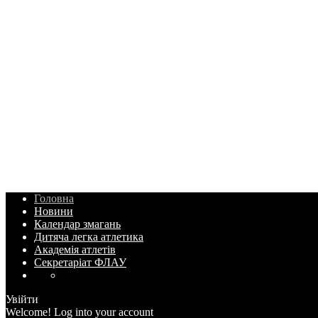
Головна
Новини
Календар змагань
Дитяча легка атлетика
Академія атлетів
Секретаріат ФЛАУ
Увійти
Welcome! Log into your account