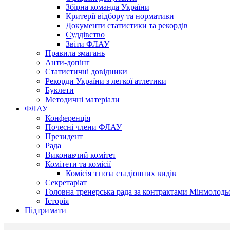
Збірна команда України
Критерії відбору та нормативи
Документи статистики та рекордів
Суддівство
Звіти ФЛАУ
Правила змагань
Анти-допінг
Статистичні довідники
Рекорди України з легкої атлетики
Буклети
Методичні матеріали
ФЛАУ
Конференція
Почесні члени ФЛАУ
Президент
Рада
Виконавчий комітет
Комітети та комісії
Комісія з поза стадіонних видів
Секретаріат
Головна тренерська рада за контрактами Мінмолодь
Історія
Підтримати