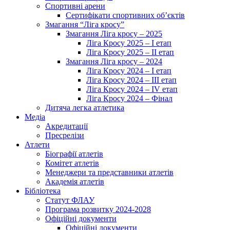
Спортивні арени
Сертифікати спортивних об’єктів
Змагання “Ліга кросу”
Змагання Ліга кросу – 2025
Ліга Кросу 2025 – I етап
Ліга Кросу 2025 – II етап
Змагання Ліга кросу – 2024
Ліга Кросу 2024 – I етап
Ліга Кросу 2024 – III етап
Ліга Кросу 2024 – IV етап
Ліга Кросу 2024 – Фінал
Дитяча легка атлетика
Медіа
Акредитації
Пресрелізи
Атлети
Біографії атлетів
Комітет атлетів
Менеджери та представники атлетів
Академія атлетів
Бібліотека
Статут ФЛАУ
Програма розвитку 2024-2028
Офіційні документи
Офіційні документи