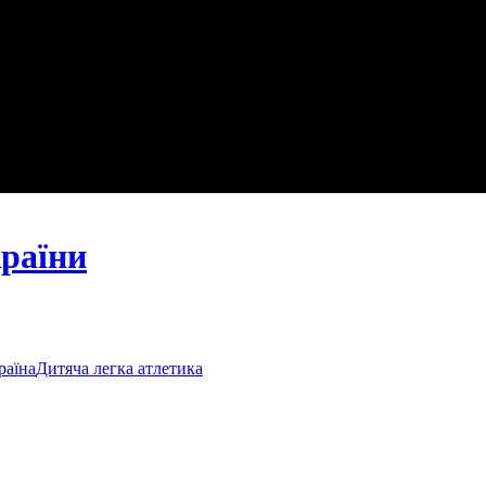
країни
раїна
Дитяча легка атлетика