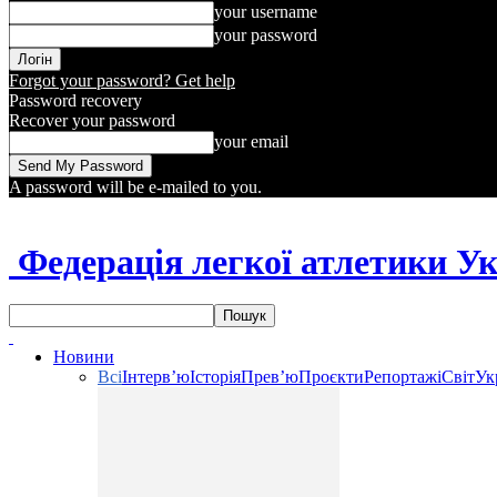
your username
your password
Forgot your password? Get help
Password recovery
Recover your password
your email
A password will be e-mailed to you.
Федерація легкої атлетики У
Новини
Всі
Інтерв’ю
Історія
Прев’ю
Проєкти
Репортажі
Світ
Ук