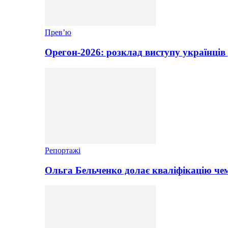
Прев’ю
Орегон-2026: розклад виступу українців 
Репортажі
Ольга Бельченко долає кваліфікацію чем