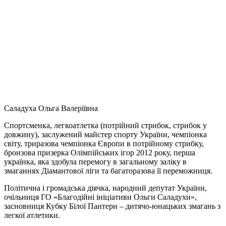
Саладуха Ольга Валеріївна
Спортсменка, легкоатлетка (потрійний стрибок, стрибок у
довжину), заслужений майстер спорту України, чемпіонка
світу, триразова чемпіонка Європи в потрійному стрибку,
бронзова призерка Олімпійських ігор 2012 року, перша
українка, яка здобула перемогу в загальному заліку в
змаганнях Діамантової ліги та багаторазова її переможниця.
Політична і громадська діячка, народний депутат України,
очільниця ГО «Благодійні ініціативи Ольги Саладухи»,
засновниця Кубку Білої Пантери – дитячо-юнацьких змагань з
легкої атлетики.