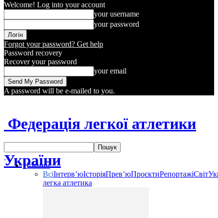
Welcome! Log into your account
your username
your password
Forgot your password? Get help
Password recovery
Recover your password
your email
A password will be e-mailed to you.
Федерація легкої атлетики
України
Новини
Всі
Інтерв’ю
Історія
Прев’ю
Проєкти
Репортажі
Світ
Ук
легка атлетика