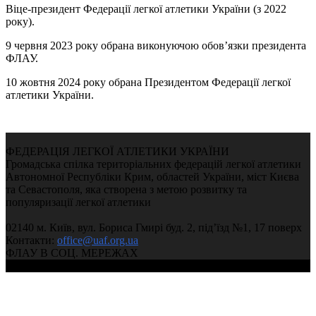
Віце-президент Федерації легкої атлетики України (з 2022
року).
9 червня 2023 року обрана виконуючою обов’язки президента
ФЛАУ.
10 жовтня 2024 року обрана Президентом Федерації легкої
атлетики України.
ФЕДЕРАЦІЯ ЛЕГКОЇ АТЛЕТИКИ УКРАЇНИ
Громадська спілка територіальних федерацій легкої атлетики
Автономної Республіки Крим, областей України, міст Києва
та Севастополя, яка створена з метою розвитку та
популяризації легкої атлетики
02140 м. Київ, вул. Бориса Гмирі буд. 2, під’їзд №1, 17 поверх
Контакти:
office@uaf.org.ua
ФЛАУ В СОЦ. МЕРЕЖАХ
© 2004-2026, Федерація легкої атлетики України