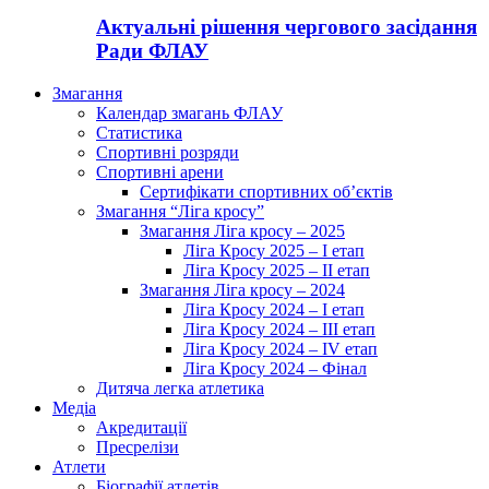
Актуальні рішення чергового засідання
Ради ФЛАУ
Змагання
Календар змагань ФЛАУ
Статистика
Спортивні розряди
Спортивні арени
Сертифікати спортивних об’єктів
Змагання “Ліга кросу”
Змагання Ліга кросу – 2025
Ліга Кросу 2025 – I етап
Ліга Кросу 2025 – II етап
Змагання Ліга кросу – 2024
Ліга Кросу 2024 – I етап
Ліга Кросу 2024 – III етап
Ліга Кросу 2024 – IV етап
Ліга Кросу 2024 – Фінал
Дитяча легка атлетика
Медіа
Акредитації
Пресрелізи
Атлети
Біографії атлетів