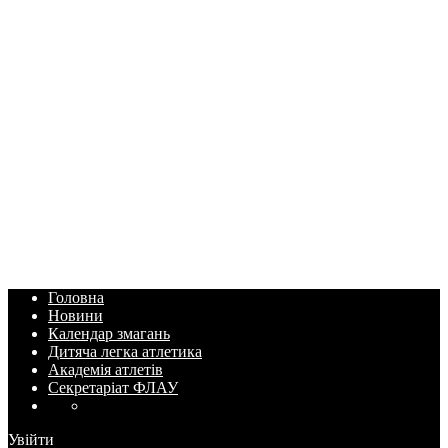
Головна
Новини
Календар змагань
Дитяча легка атлетика
Академія атлетів
Секретаріат ФЛАУ
Увійти