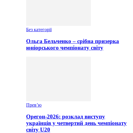
Без категорії
Ольга Бельченко – срібна призерка
юніорського чемпіонату світу
Прев’ю
Орегон-2026: розклад виступу
українців у четвертий день чемпіонату
світу U20