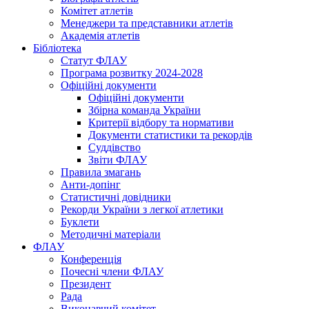
Комітет атлетів
Менеджери та представники атлетів
Академія атлетів
Бібліотека
Статут ФЛАУ
Програма розвитку 2024-2028
Офіційні документи
Офіційні документи
Збірна команда України
Критерії відбору та нормативи
Документи статистики та рекордів
Суддівство
Звіти ФЛАУ
Правила змагань
Анти-допінг
Статистичні довідники
Рекорди України з легкої атлетики
Буклети
Методичні матеріали
ФЛАУ
Конференція
Почесні члени ФЛАУ
Президент
Рада
Виконавчий комітет