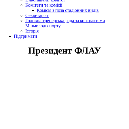
Комітети та комісії
Комісія з поза стадіонних видів
Секретаріат
Головна тренерська рада за контрактами
Мінмолодьспорту
Історія
Підтримати
Президент ФЛАУ