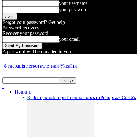
your username
your password
Forgot your password? Get help
Password recovery
Recover your password
your email
A password will be e-mailed to you.
Федерація легкої атлетики України
Новини
Всі
Інтерв’ю
Історія
Прев’ю
Проєкти
Репортажі
Світ
Ук