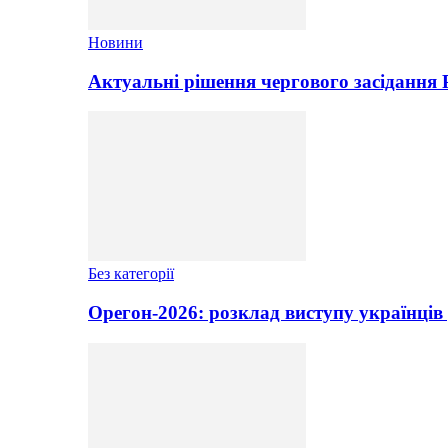
Новини
Актуальні рішення чергового засідання
Без категорії
Орегон-2026: розклад виступу українців 