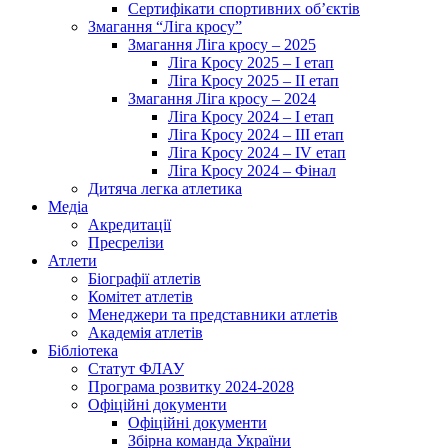
Сертифікати спортивних об’єктів
Змагання “Ліга кросу”
Змагання Ліга кросу – 2025
Ліга Кросу 2025 – I етап
Ліга Кросу 2025 – II етап
Змагання Ліга кросу – 2024
Ліга Кросу 2024 – I етап
Ліга Кросу 2024 – III етап
Ліга Кросу 2024 – IV етап
Ліга Кросу 2024 – Фінал
Дитяча легка атлетика
Медіа
Акредитації
Пресрелізи
Атлети
Біографії атлетів
Комітет атлетів
Менеджери та представники атлетів
Академія атлетів
Бібліотека
Статут ФЛАУ
Програма розвитку 2024-2028
Офіційні документи
Офіційні документи
Збірна команда України