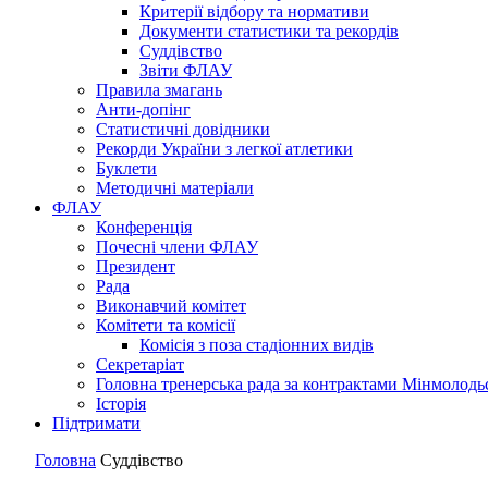
Критерії відбору та нормативи
Документи статистики та рекордів
Суддівство
Звіти ФЛАУ
Правила змагань
Анти-допінг
Статистичні довідники
Рекорди України з легкої атлетики
Буклети
Методичні матеріали
ФЛАУ
Конференція
Почесні члени ФЛАУ
Президент
Рада
Виконавчий комітет
Комітети та комісії
Комісія з поза стадіонних видів
Секретаріат
Головна тренерська рада за контрактами Мінмолодь
Історія
Підтримати
Головна
Суддівство