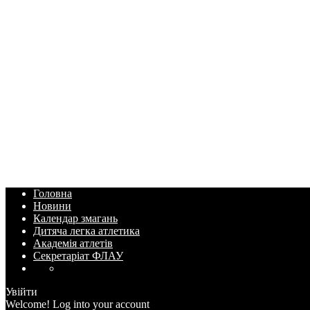
Головна
Новини
Календар змагань
Дитяча легка атлетика
Академія атлетів
Секретаріат ФЛАУ
Увійти
Welcome! Log into your account