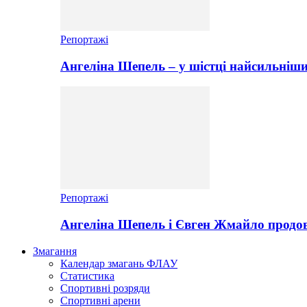
Репортажі
Ангеліна Шепель – у шістці найсильніши
Репортажі
Ангеліна Шепель і Євген Жмайло продов
Змагання
Календар змагань ФЛАУ
Статистика
Спортивні розряди
Спортивні арени