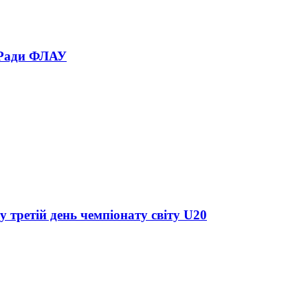
 Ради ФЛАУ
у третій день чемпіонату світу U20