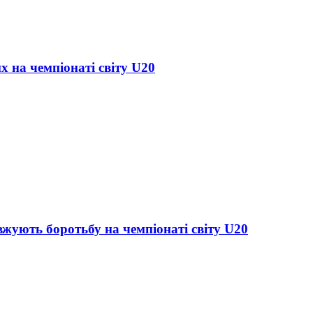
х на чемпіонаті світу U20
жують боротьбу на чемпіонаті світу U20