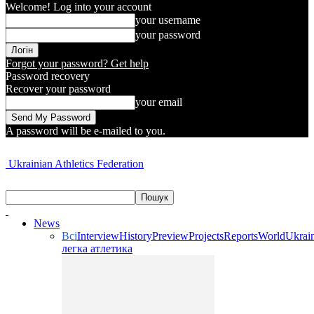
Welcome! Log into your account
your username
your password
Forgot your password? Get help
Password recovery
Recover your password
your email
A password will be e-mailed to you.
Ukrainian Athletics Federation
News
Всі
Interview
History
Preview
Projects
Reports
World
Ukrai
легка атлетика