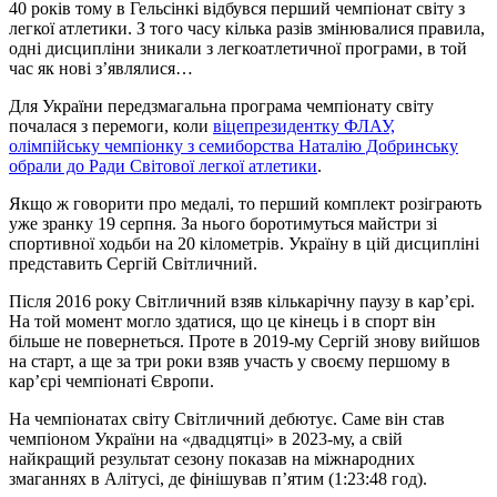
40 років тому в Гельсінкі відбувся перший чемпіонат світу з
легкої атлетики. З того часу кілька разів змінювалися правила,
одні дисципліни зникали з легкоатлетичної програми, в той
час як нові з’являлися…
Для України передзмагальна програма чемпіонату світу
почалася з перемоги, коли
віцепрезидентку ФЛАУ,
олімпійську чемпіонку з семиборства Наталію Добринську
обрали до Ради Світової легкої атлетики
.
Якщо ж говорити про медалі, то перший комплект розіграють
уже зранку 19 серпня. За нього боротимуться майстри зі
спортивної ходьби на 20 кілометрів. Україну в цій дисципліні
представить Сергій Світличний.
Після 2016 року Світличний взяв кількарічну паузу в кар’єрі.
На той момент могло здатися, що це кінець і в спорт він
більше не повернеться. Проте в 2019-му Сергій знову вийшов
на старт, а ще за три роки взяв участь у своєму першому в
кар’єрі чемпіонаті Європи.
На чемпіонатах світу Світличний дебютує. Саме він став
чемпіоном України на «двадцятці» в 2023-му, а свій
найкращий результат сезону показав на міжнародних
змаганнях в Алітусі, де фінішував п’ятим (1:23:48 год).