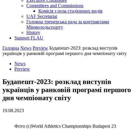
Executive Committee
Committees and Commissions
Комісія з поза стадіонних видів
UAF Secretariat
Головна тренерська рада за контрактами
Мінмолодьспорту
History
Support FLAU
Головна
News
Preview
Будапешт-2023: розклад виступів
українців у ранковій програмі першого дня чемпіонату світу
News
Preview
Будапешт-2023: розклад виступів
українців у ранковій програмі першого
дня чемпіонату світу
19.08.2023
Фото (с)World Athletics Championships Budapest 23