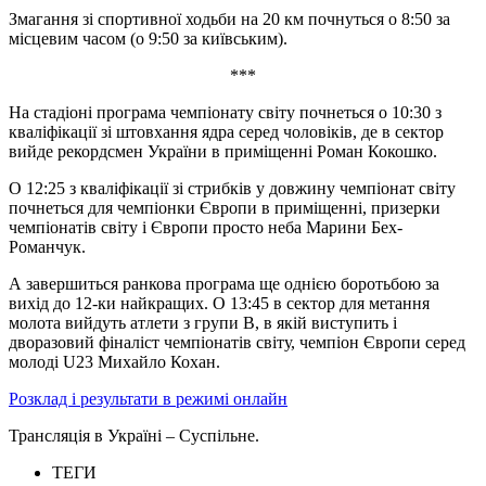
Змагання зі спортивної ходьби на 20 км почнуться о 8:50 за
місцевим часом (о 9:50 за київським).
***
На стадіоні програма чемпіонату світу почнеться о 10:30 з
кваліфікації зі штовхання ядра серед чоловіків, де в сектор
вийде рекордсмен України в приміщенні Роман Кокошко.
О 12:25 з кваліфікації зі стрибків у довжину чемпіонат світу
почнеться для чемпіонки Європи в приміщенні, призерки
чемпіонатів світу і Європи просто неба Марини Бех-
Романчук.
А завершиться ранкова програма ще однією боротьбою за
вихід до 12-ки найкращих. О 13:45 в сектор для метання
молота вийдуть атлети з групи В, в якій виступить і
дворазовий фіналіст чемпіонатів світу, чемпіон Європи серед
молоді U23 Михайло Кохан.
Розклад і результати в режимі онлайн
Трансляція в Україні – Суспільне.
ТЕГИ