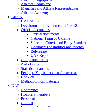
Athletes Committee
Managers and Athlete Representatives
Athletes Academy
Library
UAF Statute
Development Programme 2024-2028
Official documents
Official documents
National Team of Ukraine
Selection Criteria and Entry Standards
Documents of statistics and records
Refereeing
UAF Reports
Competition rules
Anti-doping
Statistical manuals
Рекорди України з легкої атлетики
Booklets
Methodological materials
UAF
Conference
Honorary members
President
Council