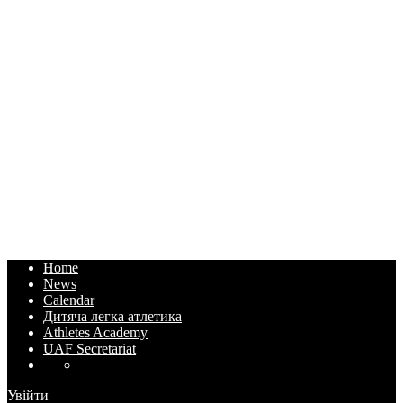
Home
News
Calendar
Дитяча легка атлетика
Athletes Academy
UAF Secretariat
Увійти