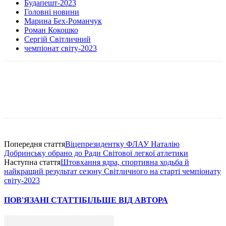
Будапешт-2023
Головні новини
Марина Бех-Романчук
Роман Кокошко
Сергій Світличний
чемпіонат світу-2023
Попередня стаття
Віцепрезидентку ФЛАУ Наталію
Добринську обрано до Ради Світової легкої атлетики
Наступна стаття
Штовхання ядра, спортивна ходьба й
найкращий результат сезону Світличного на старті чемпіонату
світу-2023
ПОВ'ЯЗАНІ СТАТТІ
БІЛЬШЕ ВІД АВТОРА