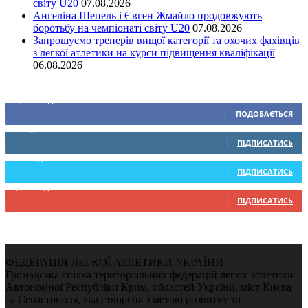
світу U20
07.08.2026
Ангеліна Шепель і Євген Жмайло продовжують
боротьбу на чемпіонаті світу U20
07.08.2026
Запрошуємо тренерів вищої категорії та охочих фахівців
з легкої атлетики на курси підвищення кваліфікації
06.08.2026
Ми у соціальних мережах
15,104
Підписників
ПОДОБАЄТЬСЯ
0
Підписників
ПІДПИСАТИСЬ
234
Підписників
ПІДПИСАТИСЬ
9,370
Підписників
ПІДПИСАТИСЬ
ФЕДЕРАЦІЯ ЛЕГКОЇ АТЛЕТИКИ УКРАЇНИ
Громадська спілка територіальних федерацій легкої атлетики
Автономної Республіки Крим, областей України, міст Києва
та Севастополя, яка створена з метою розвитку та