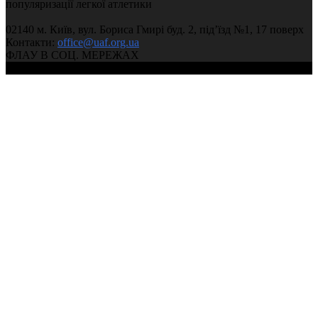
популяризації легкої атлетики
02140 м. Київ, вул. Бориса Гмирі буд. 2, під’їзд №1, 17 поверх
Контакти:
office@uaf.org.ua
ФЛАУ В СОЦ. МЕРЕЖАХ
© 2004-2026, Ukrainian Athletics Federation