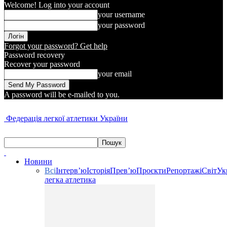
Welcome! Log into your account
your username
your password
Forgot your password? Get help
Password recovery
Recover your password
your email
A password will be e-mailed to you.
Федерація легкої атлетики України
Новини
Всі
Інтерв’ю
Історія
Прев’ю
Проєкти
Репортажі
Світ
Ук
легка атлетика