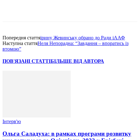
Попередня стаття
iрину Жевинську обрано до Ради iААФ
Наступна стаття
Неля Непорадна: “Завдання – впоратись iз
втомою”
ПОВ'ЯЗАНІ СТАТТІ
БІЛЬШЕ ВІД АВТОРА
Інтерв'ю
Ольга Саладуха: в рамках програми розвитку