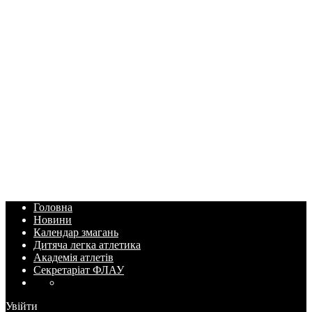
Головна
Новини
Календар змагань
Дитяча легка атлетика
Академія атлетів
Секретаріат ФЛАУ
Увійти