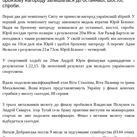
бронзову нагороду залишалася до останньої, шостої,
спроби.
Першi два днi чемпiонату Свiту не принесли нагород українськiй збiрнiй. У
перший день чемпiонату нагоду завоювати медаль втратив Юрiй Бiлоног.
Надiя на бронзову нагороду залишалася до останньої, шостої, спроби.
Юрiй посiдав третю позицiю з результатом 20м 89см. Але Ральф Бартелс не
погодився з таким розвитком подiй. У своїй останнiй спробi вiн штовхнув
ядро на 10см далi нiж Юрiй i здобув бронзову нагороду. А перемiг Адам
Нельсон з результатом 21м 73см. Юрiй Бiлоног – четвертий.
У спортивнiй ходьбi на 20км Андрiй Юрiн фiнiшував одинадцятим з
результатом 1:22,15. Це непоганий результат для молодого українського
спортсмена.
Вдало подолали квалiфiкацiйний етап Вiта Стьопiна, Вiта Паламар та iрина
Михальченко. Вони втрьох представлятимуть Україну у фiналi жiночих
стрибкiв у висоту сьогоднi, 08 серпня.
З трьох метальникiв молоту до фiналу пробилися Владислав Пiскунов та
Андрiй Скварук. iгор Тугай iз-за браку практики виступiв на мiжнародних
стартах не змiг подолати квалiфiкацiю. Фiнал з метання молоту також
вiдбудеться сьогоднi.
Наталя Добринська посiла 9 мiсце за пiдсумками семиборства (6144 очки).