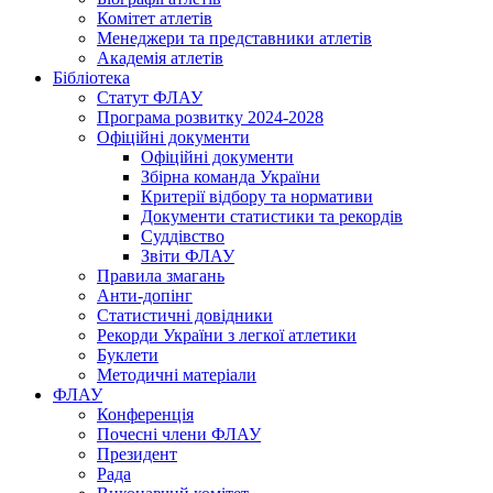
Комітет атлетів
Менеджери та представники атлетів
Академія атлетів
Бібліотека
Статут ФЛАУ
Програма розвитку 2024-2028
Офіційні документи
Офіційні документи
Збірна команда України
Критерії відбору та нормативи
Документи статистики та рекордів
Суддівство
Звіти ФЛАУ
Правила змагань
Анти-допінг
Статистичні довідники
Рекорди України з легкої атлетики
Буклети
Методичні матеріали
ФЛАУ
Конференція
Почесні члени ФЛАУ
Президент
Рада