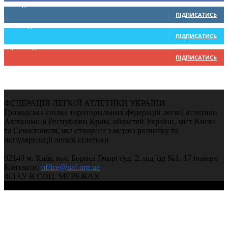
0
Підписників
ПІДПИСАТИСЬ
234
Підписників
ПІДПИСАТИСЬ
9,370
Підписників
ПІДПИСАТИСЬ
ФЕДЕРАЦІЯ ЛЕГКОЇ АТЛЕТИКИ УКРАЇНИ
Громадська спілка територіальних федерацій легкої атлетики
Автономної Республіки Крим, областей України, міст Києва
та Севастополя, яка створена з метою розвитку та
популяризації легкої атлетики
02140 м. Київ, вул. Бориса Гмирі буд. 2, під’їзд №1, 17 поверх
Контакти:
office@uaf.org.ua
ФЛАУ В СОЦ. МЕРЕЖАХ
© 2004-2026, Федерація легкої атлетики України