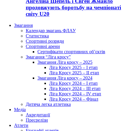
Ангеліна Шепель і Євген Жмайло
продовжують боротьбу на чемпіонаті
світу U20
Змагання
Календар змагань ФЛАУ
Статистика
Спортивні розряди
Спортивні арени
Сертифікати спортивних об’єктів
Змагання “Ліга кросу”
Змагання Ліга кросу – 2025
Ліга Кросу 2025 – I етап
Ліга Кросу 2025 – II етап
Змагання Ліга кросу – 2024
Ліга Кросу 2024 – I етап
Ліга Кросу 2024 – III етап
Ліга Кросу 2024 – IV етап
Ліга Кросу 2024 – Фінал
Дитяча легка атлетика
Медіа
Акредитації
Пресрелізи
Атлети
Біографії атлетів