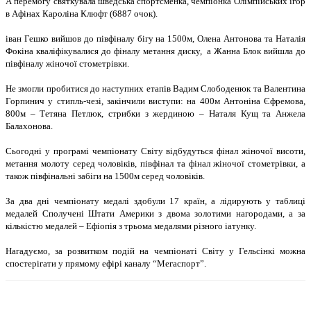
А перемогу святкувала шведська спортсменка, чемпiонка Олiмпiйських iгор
в Афiнах Каролiна Клюфт (6887 очок).
iван Гешко вийшов до пiвфiналу бiгу на 1500м, Олена Антонова та Наталiя
Фокiна квалiфiкувалися до фiналу метання диску, а Жанна Блок вийшла до
пiвфiналу жiночої стометрiвки.
Не змогли пробитися до наступних етапiв Вадим Слободенюк та Валентина
Горпинич у стипль-чезi, закiнчили виступи: на 400м Антонiна Єфремова,
800м – Тетяна Петлюк, стрибки з жердиною – Наталя Кущ та Анжела
Балахонова.
Сьогоднi у програмi чемпiонату Свiту вiдбудуться фiнал жiночої висоти,
метання молоту серед чоловiкiв, пiвфiнал та фiнал жiночої стометрiвки, а
також пiвфiнальнi забiги на 1500м серед чоловiкiв.
За два днi чемпiонату медалi здобули 17 країн, а лiдирують у таблицi
медалей Сполученi Штати Америки з двома золотими нагородами, а за
кiлькiстю медалей – Ефiопiя з трьома медалями рiзного iатунку.
Нагадуємо, за розвитком подiй на чемпiонатi Свiту у Гельсiнкi можна
спостерiгати у прямому ефiрi каналу “Мегаспорт”.