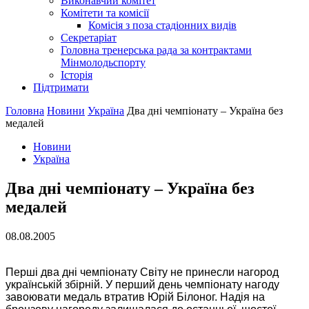
Виконавчий комітет
Комітети та комісії
Комісія з поза стадіонних видів
Секретаріат
Головна тренерська рада за контрактами
Мінмолодьспорту
Історія
Підтримати
Головна
Новини
Україна
Два днi чемпiонату – Україна без
медалей
Новини
Україна
Два днi чемпiонату – Україна без
медалей
08.08.2005
Першi два днi чемпiонату Свiту не принесли нагород
українськiй збiрнiй. У перший день чемпiонату нагоду
завоювати медаль втратив Юрiй Бiлоног. Надiя на