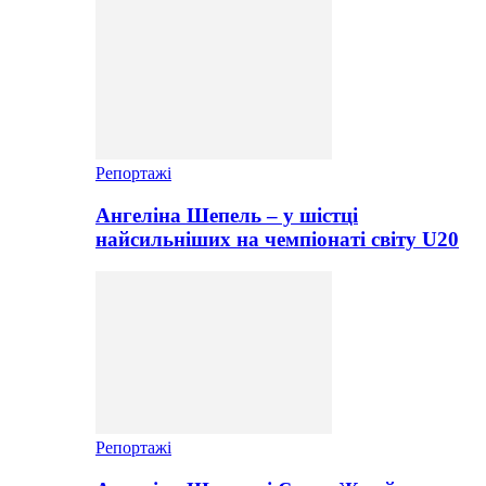
Репортажі
Ангеліна Шепель – у шістці
найсильніших на чемпіонаті світу U20
Репортажі