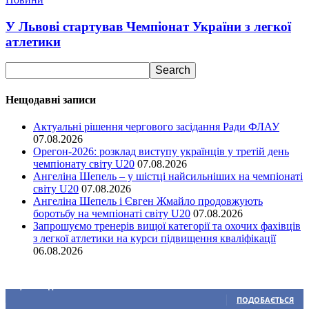
У Львові стартував Чемпіонат України з легкої
атлетики
Нещодавні записи
Актуальні рішення чергового засідання Ради ФЛАУ
07.08.2026
Орегон-2026: розклад виступу українців у третій день
чемпіонату світу U20
07.08.2026
Ангеліна Шепель – у шістці найсильніших на чемпіонаті
світу U20
07.08.2026
Ангеліна Шепель і Євген Жмайло продовжують
боротьбу на чемпіонаті світу U20
07.08.2026
Запрошуємо тренерів вищої категорії та охочих фахівців
з легкої атлетики на курси підвищення кваліфікації
06.08.2026
Ми у соціальних мережах
15,104
Підписників
ПОДОБАЄТЬСЯ