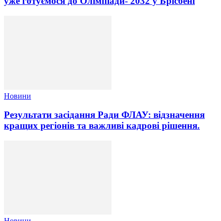
уже готуємося до Олімпіади- 2032 у Брісбені
Новини
Результати засідання Ради ФЛАУ: відзначення
кращих регіонів та важливі кадрові рішення.
Новини