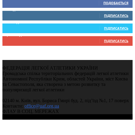
ПОДОБАЄТЬСЯ
0
Підписників
ПІДПИСАТИСЬ
234
Підписників
ПІДПИСАТИСЬ
9,370
Підписників
ПІДПИСАТИСЬ
ФЕДЕРАЦІЯ ЛЕГКОЇ АТЛЕТИКИ УКРАЇНИ
Громадська спілка територіальних федерацій легкої атлетики
Автономної Республіки Крим, областей України, міст Києва
та Севастополя, яка створена з метою розвитку та
популяризації легкої атлетики
02140 м. Київ, вул. Бориса Гмирі буд. 2, під’їзд №1, 17 поверх
Контакти:
office@uaf.org.ua
ФЛАУ В СОЦ. МЕРЕЖАХ
© 2004-2026, Федерація легкої атлетики України