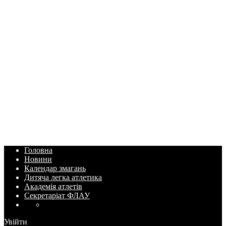
Головна
Новини
Календар змагань
Дитяча легка атлетика
Академія атлетів
Секретаріат ФЛАУ
Увійти