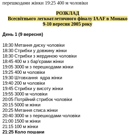
перешкодами жiнки 19:25 400 м чоловiки
РОЗКЛАД
Всесвiтнього легкоатлетичного фiналу IAAF в Монако
9-10 вересня 2005 року
День 1 (9 вересня)
18:30 Метання диску чоловiки
18:30 Стрибки у довжину жiнки
18:30 Стрибки з жердиною чоловiки
18:45
400 м
з бар’єрами жiнки
19:05
3000 м
з перешкодами жiнки
19:25
400 м
чоловiки
19:30 Штовхання
ядра жiнки
19:40
200 м
чоловiки
19:45 Стрибки у висоту жiнки
19:55
3000 м
чоловiки
20:05 Потрiйний стрибок чоловiки
20:15
5000 м
жiнки
20:25 Метання списа жiнки
20:40
3000 м
з перешкодами чоловiки
21:00
1500 м
жiнки
21:15
100 м
жiнки
21:25 Коло пошани