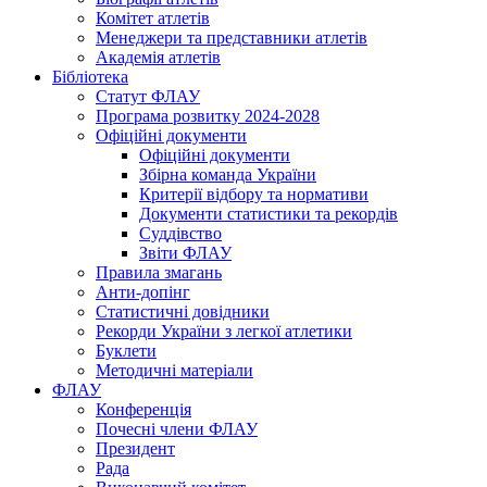
Комітет атлетів
Менеджери та представники атлетів
Академія атлетів
Бібліотека
Статут ФЛАУ
Програма розвитку 2024-2028
Офіційні документи
Офіційні документи
Збірна команда України
Критерії відбору та нормативи
Документи статистики та рекордів
Суддівство
Звіти ФЛАУ
Правила змагань
Анти-допінг
Статистичні довідники
Рекорди України з легкої атлетики
Буклети
Методичні матеріали
ФЛАУ
Конференція
Почесні члени ФЛАУ
Президент
Рада