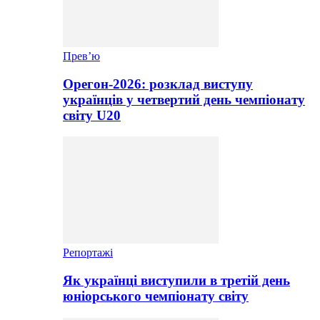
Прев’ю
Орегон-2026: розклад виступу
українців у четвертий день чемпіонату
світу U20
Репортажі
Як українці виступили в третій день
юніорського чемпіонату світу