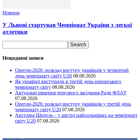
Новини
У Львові стартував Чемпіонат України з легкої
атлетики
Нещодавні записи
Орегон-2026: розклад виступу українців у четвертий
день чемпіонату світу U20
08.08.2026
Як українці виступили в третій день юніорського
чемпіонату світу
08.08.2026
Актуальні рішення чергового засідання Ради ФЛАУ
07.08.2026
Орегон-2026: розклад виступу українців у третій день
чемпіонату світу U20
07.08.2026
Ангеліна Шепель – у шістці найсильніших на чемпіонаті
світу U20
07.08.2026
Ми у соціальних мережах
15,104
Підписників