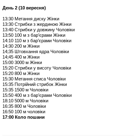
День 2 (10 вересня)
13:30 Метання диску Жiнки
13:30 Стрибки з жердиною Жiнки
13:40 Стрибки у довжину Чоловiки
13:50
100 м
з бар’єрами Жiнки
14:10
110 м
з бар’єрами Чоловiки
14:30
200 м
Жiнки
14;35 Штовхання ядра Чоловiки
14;
45 400 м
Жiнки
15:00
3000 м
Жiнки
15:20 Стрибки у висоту Чоловiки
15:20
800 м
Жiнки
15:30 Метання списа Чоловiки
15:35 Потрiйний стрибок Жiнки
15:35
1500 м
Чоловiки
15:50
400 м
з бар’єрами Чоловiки
18:10
5000 м
Чоловiки
16:35
800 м
Чоловiки
16:50
100 м
чоловiки
17:00 Коло пошани