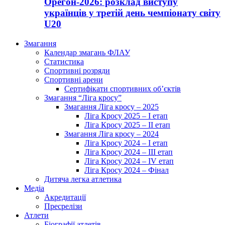
Орегон-2026: розклад виступу
українців у третій день чемпіонату світу
U20
Змагання
Календар змагань ФЛАУ
Статистика
Спортивні розряди
Спортивні арени
Сертифікати спортивних об’єктів
Змагання “Ліга кросу”
Змагання Ліга кросу – 2025
Ліга Кросу 2025 – I етап
Ліга Кросу 2025 – II етап
Змагання Ліга кросу – 2024
Ліга Кросу 2024 – I етап
Ліга Кросу 2024 – III етап
Ліга Кросу 2024 – IV етап
Ліга Кросу 2024 – Фінал
Дитяча легка атлетика
Медіа
Акредитації
Пресрелізи
Атлети
Біографії атлетів