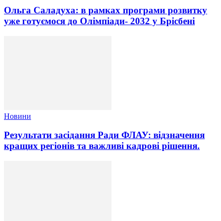
Ольга Саладуха: в рамках програми розвитку
уже готуємося до Олімпіади- 2032 у Брісбені
Новини
Результати засідання Ради ФЛАУ: відзначення
кращих регіонів та важливі кадрові рішення.