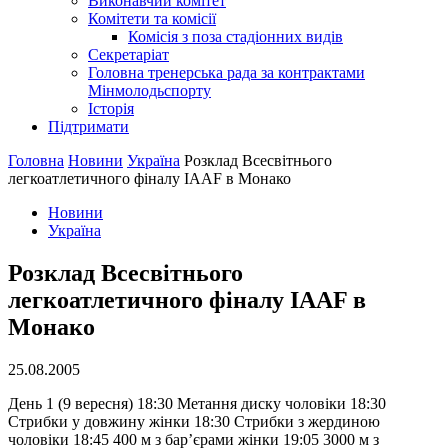
Виконавчий комітет
Комітети та комісії
Комісія з поза стадіонних видів
Секретаріат
Головна тренерська рада за контрактами
Мінмолодьспорту
Історія
Підтримати
Головна
Новини
Україна
Розклад Всесвiтнього
легкоатлетичного фiналу IAAF в Монако
Новини
Україна
Розклад Всесвiтнього
легкоатлетичного фiналу IAAF в
Монако
25.08.2005
День 1 (9 вересня) 18:30 Метання диску чоловiки 18:30
Стрибки у довжину жiнки 18:30 Стрибки з жердиною
чоловiки 18:45 400 м з бар’єрами жiнки 19:05 3000 м з