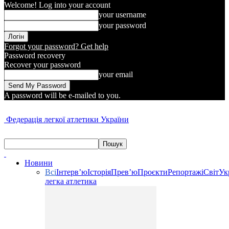
Welcome! Log into your account
your username
your password
Forgot your password? Get help
Password recovery
Recover your password
your email
A password will be e-mailed to you.
Федерація легкої атлетики України
Новини
Всі
Інтерв’ю
Історія
Прев’ю
Проєкти
Репортажі
Світ
Ук
легка атлетика