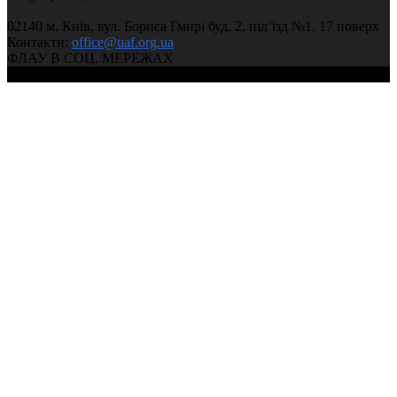
02140 м. Київ, вул. Бориса Гмирі буд. 2, під’їзд №1, 17 поверх
Контакти:
office@uaf.org.ua
ФЛАУ В СОЦ. МЕРЕЖАХ
© 2004-2026, Федерація легкої атлетики України