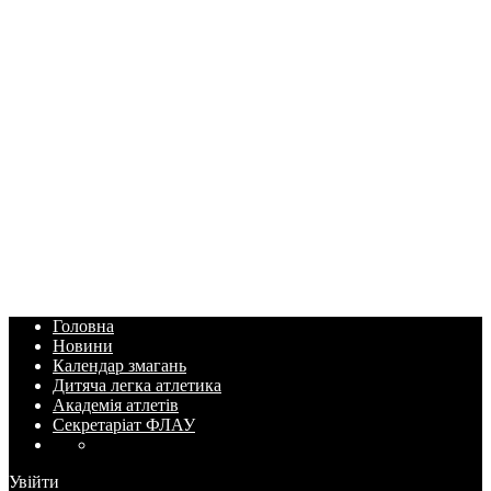
Головна
Новини
Календар змагань
Дитяча легка атлетика
Академія атлетів
Секретаріат ФЛАУ
Увійти