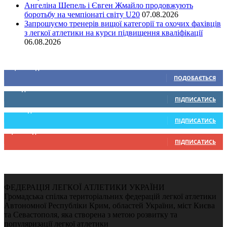
Ангеліна Шепель і Євген Жмайло продовжують
боротьбу на чемпіонаті світу U20
07.08.2026
Запрошуємо тренерів вищої категорії та охочих фахівців
з легкої атлетики на курси підвищення кваліфікації
06.08.2026
Ми у соціальних мережах
15,104
Підписників
ПОДОБАЄТЬСЯ
0
Підписників
ПІДПИСАТИСЬ
234
Підписників
ПІДПИСАТИСЬ
9,370
Підписників
ПІДПИСАТИСЬ
ФЕДЕРАЦІЯ ЛЕГКОЇ АТЛЕТИКИ УКРАЇНИ
Громадська спілка територіальних федерацій легкої атлетики
Автономної Республіки Крим, областей України, міст Києва
та Севастополя, яка створена з метою розвитку та
популяризації легкої атлетики