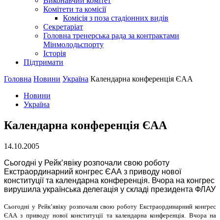
Виконавчий комітет
Комітети та комісії
Комісія з поза стадіонних видів
Секретаріат
Головна тренерська рада за контрактами
Мінмолодьспорту
Історія
Підтримати
Головна
Новини
Україна
Календарна конференцiя ЄАА
Новини
Україна
Календарна конференцiя ЄАА
14.10.2005
Сьогоднi у Рейк’явiку розпочали свою роботу
Екстраординарний конгрес ЄАА з приводу нової
конституцiї та календарна конференцiя. Вчора на конгрес
вирушила українська делегацiя у складi президента ФЛАУ
Сьогоднi у Рейк’явiку розпочали свою роботу Екстраординарний конгрес
ЄАА з приводу нової конституцiї та календарна конференцiя. Вчора на