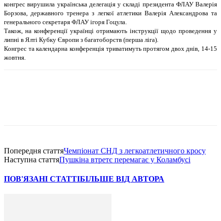
конгрес вирушила українська делегацiя у складi президента ФЛАУ Валерiя
Борзова, державного тренера з легкої атлетики Валерiя Александрова та
генерального секретаря ФЛАУ iгоря Гоцула.
Також, на конференцiї українцi отримають iнструкцiї щодо проведення у
липнi в Ялтi Кубку Європи з багатоборств (перша лiга).
Конгрес та календарна конференцiя триватимуть протягом двох днiв, 14-15
жовтня.
Попередня стаття
Чемпiонат СНД з легкоатлетичного кросу
Наступна стаття
Пушкiна втретє перемагає у Коламбусi
ПОВ'ЯЗАНІ СТАТТІ
БІЛЬШЕ ВІД АВТОРА