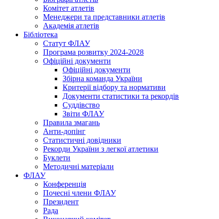
Комітет атлетів
Менеджери та представники атлетів
Академія атлетів
Бібліотека
Статут ФЛАУ
Програма розвитку 2024-2028
Офіційні документи
Офіційні документи
Збірна команда України
Критерії відбору та нормативи
Документи статистики та рекордів
Суддівство
Звіти ФЛАУ
Правила змагань
Анти-допінг
Статистичні довідники
Рекорди України з легкої атлетики
Буклети
Методичні матеріали
ФЛАУ
Конференція
Почесні члени ФЛАУ
Президент
Рада