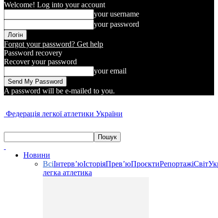
Welcome! Log into your account
your username
your password
Forgot your password? Get help
Password recovery
Recover your password
your email
A password will be e-mailed to you.
Федерація легкої атлетики України
Новини
Всі
Інтерв’ю
Історія
Прев’ю
Проєкти
Репортажі
Світ
Ук
легка атлетика