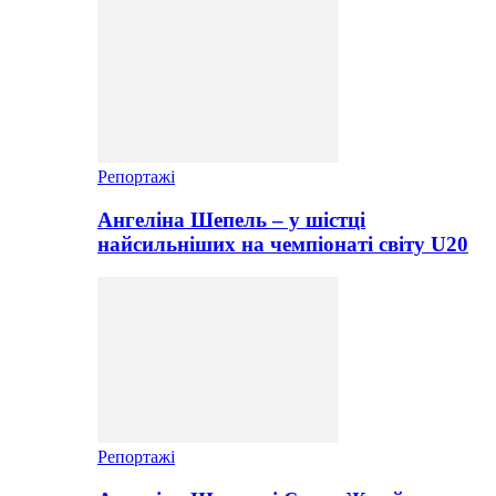
Репортажі
Ангеліна Шепель – у шістці
найсильніших на чемпіонаті світу U20
Репортажі