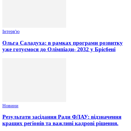
Інтерв'ю
Ольга Саладуха: в рамках програми розвитку
уже готуємося до Олімпіади- 2032 у Брісбені
Новини
Результати засідання Ради ФЛАУ: відзначення
кращих регіонів та важливі кадрові рішення.