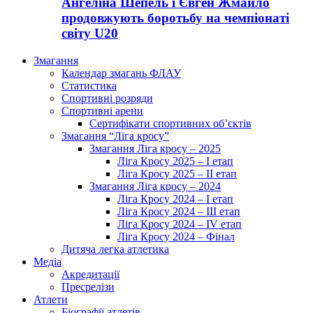
Ангеліна Шепель і Євген Жмайло
продовжують боротьбу на чемпіонаті
світу U20
Змагання
Календар змагань ФЛАУ
Статистика
Спортивні розряди
Спортивні арени
Сертифікати спортивних об’єктів
Змагання “Ліга кросу”
Змагання Ліга кросу – 2025
Ліга Кросу 2025 – I етап
Ліга Кросу 2025 – II етап
Змагання Ліга кросу – 2024
Ліга Кросу 2024 – I етап
Ліга Кросу 2024 – III етап
Ліга Кросу 2024 – IV етап
Ліга Кросу 2024 – Фінал
Дитяча легка атлетика
Медіа
Акредитації
Пресрелізи
Атлети
Біографії атлетів