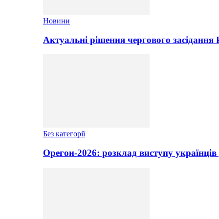
Новини
Актуальні рішення чергового засідання
Без категорії
Орегон-2026: розклад виступу українців 