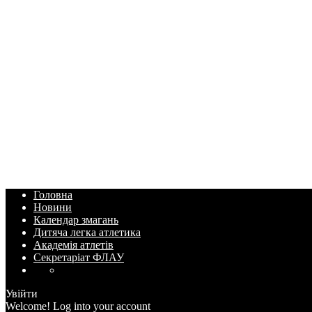
Головна
Новини
Календар змагань
Дитяча легка атлетика
Академія атлетів
Секретаріат ФЛАУ
Увійти
Welcome! Log into your account