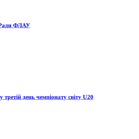
 Ради ФЛАУ
у третій день чемпіонату світу U20