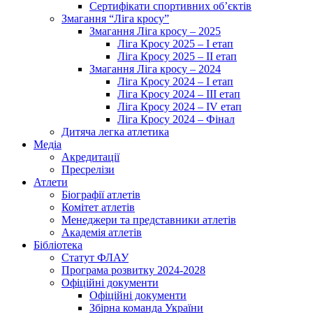
Сертифікати спортивних об’єктів
Змагання “Ліга кросу”
Змагання Ліга кросу – 2025
Ліга Кросу 2025 – I етап
Ліга Кросу 2025 – II етап
Змагання Ліга кросу – 2024
Ліга Кросу 2024 – I етап
Ліга Кросу 2024 – III етап
Ліга Кросу 2024 – IV етап
Ліга Кросу 2024 – Фінал
Дитяча легка атлетика
Медіа
Акредитації
Пресрелізи
Атлети
Біографії атлетів
Комітет атлетів
Менеджери та представники атлетів
Академія атлетів
Бібліотека
Статут ФЛАУ
Програма розвитку 2024-2028
Офіційні документи
Офіційні документи
Збірна команда України