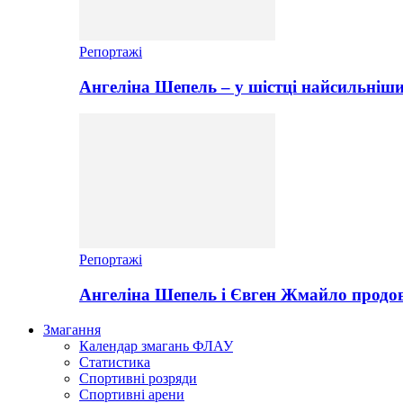
Репортажі
Ангеліна Шепель – у шістці найсильніши
Репортажі
Ангеліна Шепель і Євген Жмайло продов
Змагання
Календар змагань ФЛАУ
Статистика
Спортивні розряди
Спортивні арени