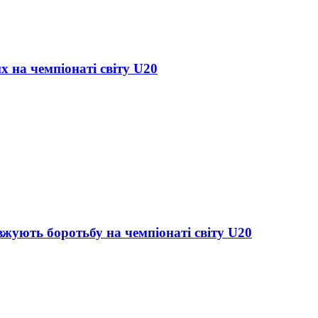
х на чемпіонаті світу U20
жують боротьбу на чемпіонаті світу U20