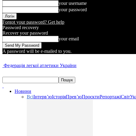
your username
your password
Forgot your password? Get help
Password recovery
Recover your password
your email
A password will be e-mailed to you.
Федерація легкої атлетики України
Новини
Всі
Інтерв’ю
Історія
Прев’ю
Проєкти
Репортажі
Світ
Ук