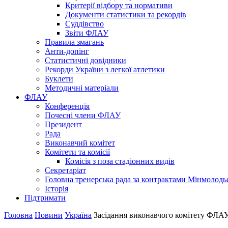
Критерії відбору та нормативи
Документи статистики та рекордів
Суддівство
Звіти ФЛАУ
Правила змагань
Анти-допінг
Статистичні довідники
Рекорди України з легкої атлетики
Буклети
Методичні матеріали
ФЛАУ
Конференція
Почесні члени ФЛАУ
Президент
Рада
Виконавчий комітет
Комітети та комісії
Комісія з поза стадіонних видів
Секретаріат
Головна тренерська рада за контрактами Мінмолодь
Історія
Підтримати
Головна
Новини
Україна
Засiдання виконавчого комiтету ФЛА